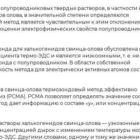
олупроводниковых твердых растворов, в частности 
в олова, в значительной степени определяются
 метод является чувствительным к этим отклонени
я оценки электрофизических свойств полупроводник
нда для халькогенидов свинца-олова обусловлена и
иента термо-ЭДС и являются низкоомными, т. е. не
зонда с полупроводником. В области собственной
ость метода для электрически активных атомов сос
ов свинца-олова термозондовый метод эффективно
з (РСМА). РСМА позволяет определять значение сос
етод дает информацию о составе «у», или концентра
 растворы халькогенидов свинца-олова — узкозонные
 концентрацией дырок с изменением температуры мо
о-ЭДС. Другими словами, одному и тому же значен