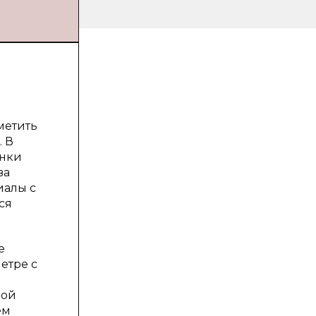
метить
. В
енки
за
иалы с
ся
е
етре с
бой
ем