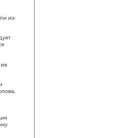
ли из-
дует
се
ние
и
лова,
ным
ому