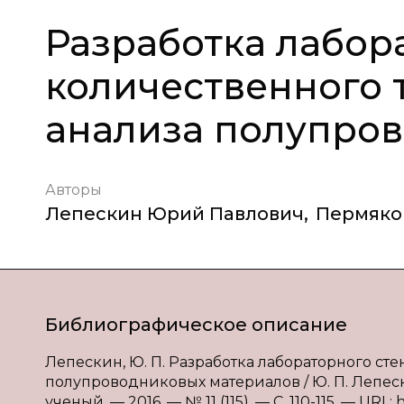
Разработка лабор
количественного 
анализа полупро
Авторы
Лепескин Юрий Павлович
,
Пермяко
Библиографическое описание
Лепескин, Ю. П. Разработка лабораторного ст
полупроводниковых материалов / Ю. П. Лепески
ученый. — 2016. — № 11 (115). — С. 110-115. — URL: 