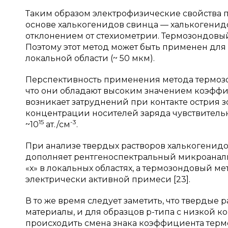
Таким образом электрофизические свойства п
основе халькогенидов свинца — халькогенидо
отклонением от стехиометрии. Термозондовый
Поэтому этот метод может быть применен дл
локальной области (~ 50 мкм).
Перспективность применения метода термозо
что они обладают высоким значением коэффиц
возникает затруднений при контакте острия 
концентрации носителей заряда чувствительн
15
-3
~10
ат./см
.
При анализе твердых растворов халькогенид
дополняет рентгеноспектральный микроанали
«х» в локальных областях, а термозондовый м
электрически активной примеси [23].
В то же время следует заметить, что твердые
материалы, и для образцов p-типа с низкой
происходить смена знака коэффициента терм