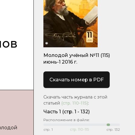
лов
Молодой учёный №11 (115)
июнь-1 2016 г.
Скачать номер в PDF
Скачать часть журнала с этой
статьей
(стр.
110-115
)
:
Часть 1
(cтр. 1 - 132)
Расположение в файле:
Молодой
стр.
1
стр.
110-115
стр.
132