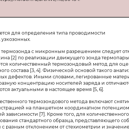
тся для определения типа проводимости
 узкозонных.
 термозонда с микронным разрешением следует от
шкина [2] по реализации движущего зонда термопары
ается количественный термозондовый метод для оц
го состава [3, 4]. Физической основой такого анали
ных дефектов. Иными словами, легированные матер
разную концентрацию носителей заряда и отличают
ся актуальными в настоящее время [5, 6].
ественного термозондового метода включают сняти
истрацией на планшетном координатном потенциом
ависимости [7]. Кроме того, для количественного
ования стандартного образца, представляющего со
с разным отклонением от стехиометрии и значени