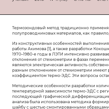
Термозондовый метод традиционно применяе
полупроводниковых материалов, как правило,
Из конструктивных особенностей выполнения
работы Акимова [1], а также разработки Коко
1970–1980-е годы в ЛЭТИ интенсивно развив
отклонения от стехиометрии в фазах переменно
являются электрическая активность собствен
разным отклонением от стехиометрии имеют 
коэффициентом термо-ЭДС. Эти вопросы остают
Методические особенности разработки колич
температурной зависимости термо-ЭДС с рег
последующей графической дифференциацией з
анализа была использована методика формир
шайбу с шестью смонтированными образцами 