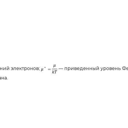
яний электронов;
— приведенный уровень Ф
на.