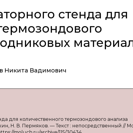
аторного стенда для
термозондового
водниковых материа
в Никита Вадимович
енда для количественного термозондового анализа
н, Н. В. Пермяков. — Текст : непосредственный // 
https://moluch.ru/archive/115/30434.