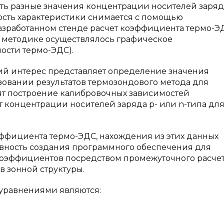
ать разные значения концентрации носителей заряд
ость характеристики снимается с помощью
разработанном стенде расчет коэффициента термо-Э
 методике осуществлялось графическое
сти термо-ЭДС).
ий интерес представляет определение значения
зовании результатов термозондового метода для
ят построение калибровочных зависимостей
 концентрации носителей заряда р- или n-типа дл
ффициента термо-ЭДС, нахождения из этих данных
вность создания программного обеспечения для
коэффициентов посредством промежуточного расче
 зонной структуры.
равнениями являются: