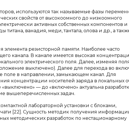
оров, используются так называемые фазы перемен
зических свойств от высокоомного до низкоомного
лектрически активных собственных компонентов и
 титана, ванадия, меди, тантала, олова и др., а такж
 элемента резисторной памяти. Наиболее часто
его канала. В канале имеется высокая концентрац
кального электрического поля. Далее, изменяя пол
положение выключено). Далее для перехода во вкл
е поле в направлении, замыкающем канал. Для
ния концентрации носителей заряда в локальных о
е «выключено» — до «включено» актуальна разработ
ие вышеперечисленных задач.
омпактной лабораторной установки с блоками,
чати [22]. Сущность методик получения информаци
ных методических разработок по нестационарному