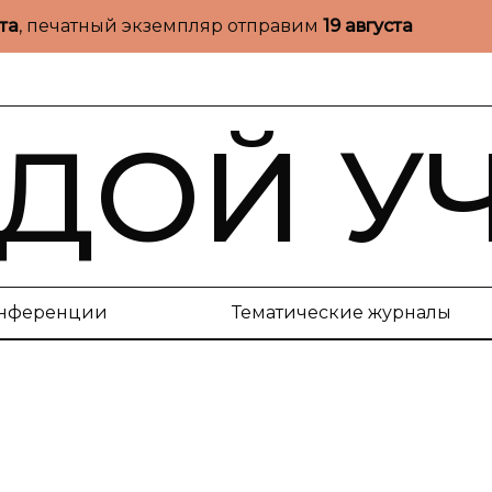
ста
, печатный экземпляр отправим
19 августа
ДОЙ У
нференции
Тематические журналы