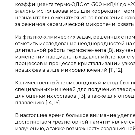
коэффициента термо-ЭДС от -300 мкВ/К до +2
эталоны использовались для коррекции терм
незначительно меняться из-за положения клю
за режимов керамической микропечи, охваты
Из физико-химических задач, решенных с по
отметить исследование неоднородностей на 
длительной работы термоэлемента [8], изуче
изменении парциальных давлений легколету
процессов и процессов кристаллизации узкозо
новых фаз в виде микровключений [11, 12].
Количественный термозондовый метод был по
специальных мишеней для получения твердых
для оценки их составов [13], а также для опр
плавлению [14, 15].
В настоящее время большое внимание уделяет
достоинством «резисторной памяти» является
излучению, а также возможность создания нейр