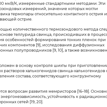
00 мкВ/К, измеренные стандартными методами. Эти
озондовых измерений, значение которых могли
вика термопары относительно контактного острия и
вающей острие.
мощью количественного термозондового метода сле
основе теллурида свинца, происходивших в процес
ния особенностей формирования тонких пленок при
чих компонентов [9], исследования диффузионных
нных полупроводников [9, 10], а также возникнове
ложен в основу контроля шихты при приготовлени
 растворов халькогенидов свинца-халькогенидов о
еделения состава, соответствующего конгруэнтному
ся вопросам развития мемристоров [16–18]. Основ
 энергонезависимость, устойчивость к радиационн
онных сетей [19, 20].