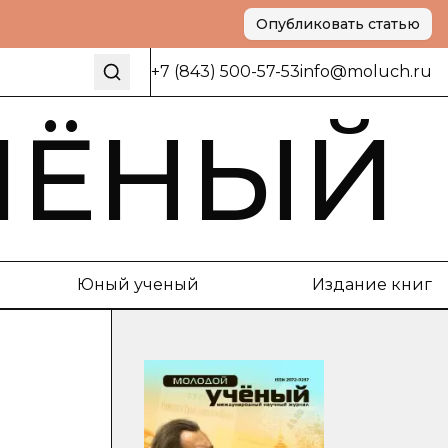
Опубликовать статью
+7 (843) 500-57-53
info@moluch.ru
ЧЁНЫЙ
Юный ученый
Издание книг