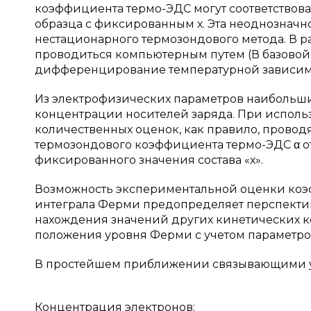
коэффициента термо-ЭДС могут соответствов
образца с фиксированным х. Эта неоднозначн
нестационарного термозондового метода. В 
проводиться компьютерным путем (В базовой
дифференцирование температурной зависимо
Из электрофизических параметров наибольш
концентрации носителей заряда. При исполь
количественных оценок, как правило, провод
термозондового коэффициента термо-ЭДС α от
фиксированного значения состава «х».
Возможность экспериментальной оценки коэ
интеграла Ферми предопределяет перспекти
нахождения значений других кинетических 
положения уровня Ферми с учетом параметров
В простейшем приближении связывающими у
Концентрация электронов: