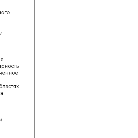
ного
е
ия
ярность
юченное
бластях
ка
и