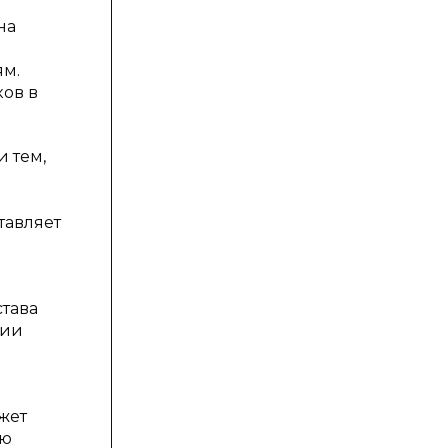
на
ям.
ов в
 тем,
тавляет
тава
ции
жет
ию