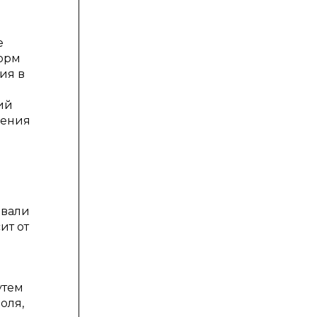
е
форм
ия в
ий
нения
овали
ит от
утем
оля,