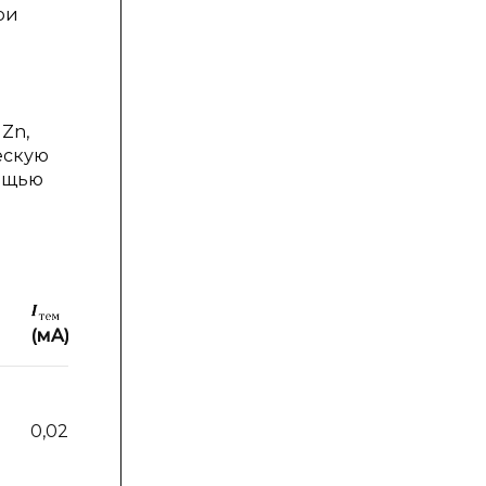
ри
Zn,
ескую
мощью
(мA)
(мA)
0,021
0,0934