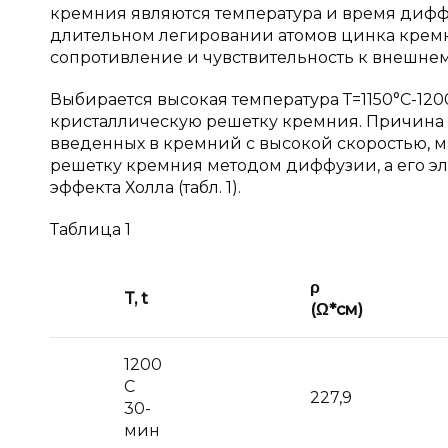
кремния являются температура и время диффу
длительном легировании атомов цинка крем
сопротивление и чувствительность к внешнему 
Выбирается высокая температура Т=1150°С-120
кристаллическую решетку кремния. Причина эт
введенных в кремний с высокой скоростью, 
решетку кремния методом диффузии, а его 
эффекта Холла (табл. 1).
Таблица 1
ρ
T, t
(Ω*см)
1200
C
227,9
30-
мин