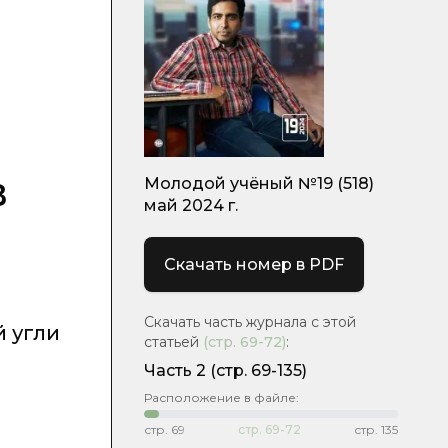
в
Молодой учёный №19 (518)
май 2024 г.
Скачать номер в PDF
Скачать часть журнала с этой
 угли
статьей
(стр.
69-72
)
:
Часть 2
(стр. 69-135)
Расположение в файле:
стр.
69
стр.
69-72
стр.
135