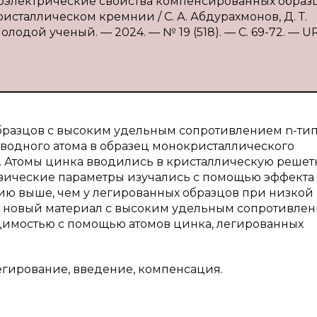
тоэлектрические свойства компенсированных образц
сталлическом кремнии / С. А. Абдурахмонов, Д. Т.
лодой ученый. — 2024. — № 19 (518). — С. 69-72. — UR
бразцов с высоким удельным сопротивлением n-тип
вводного атома в образец монокристаллического
. Атомы цинка вводились в кристаллическую решет
зические параметры изучались с помощью эффекта 
нию выше, чем у легированных образцов при низкой
ь новый материал с высоким удельным сопротивле
водимостью с помощью атомов цинка, легированных
егирование, введение, компенсация.