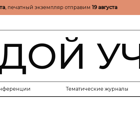
ста
, печатный экземпляр отправим
19 августа
ДОЙ У
нференции
Тематические журналы