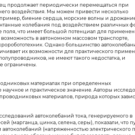
зец продолжает периодически перемещаться при
его воздействия. Мы можем привести несколько
апример, биение сердца, морские волны и дрожани
онтанные колебания под воздействием различных 
кие поля, что имеет большой потенциал для применен
 возможность в автономном массовом транспорте,
кроробототехник. Однако большинство автоколебан
ничивает их возможности для практического приме
о полупроводников, не имеют такого недостатка, и
е ограничены.
водниковых материалах при определенных
 научное и практическое значение. Авторы исслед
упроводниковых материалов, природа которых завис
сследований автоколебаний тока, генерируемого в
 (марганца, цинка, селена, серы), показали, что п
автоколебаний (напряженностью электрического п