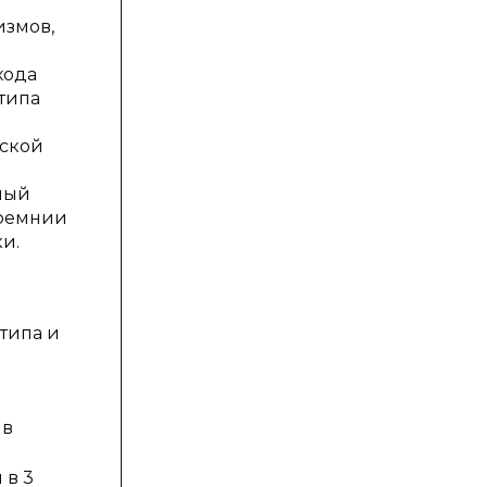
измов,
хода
типа
еской
ный
кремнии
и.
типа и
 в
 в 3