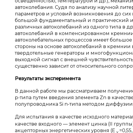
освещенностью, температурой и др.), механи
автоколебания. Судя по анализу научной лит
параметров и условий возникновения до сих 
большой фундаментальный и практический и
различных автоколебаний из одного типа в 
автоколебаний в компенсированном кремнии.
автоколебательных процессов имеет большое 
стороны на основе автоколебаний в кремнии
твердотельные генераторы и многофункцион
выходной сигнал с внешней чувствительность
существенно зависит от относительного сопро
Результаты эксперимента
В данной работе мы рассматриваем получени
p-типа путем введения элемента Zn в качеств
полупроводника Si n-типа методом диффузии
Для испытания в качестве исходного материала
качестве входного — элемент цинка (II группы
акцепторных энергетических уровня (E
=0,55
v