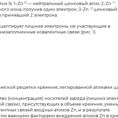
0
-1
и Si: 1–Zn
— нейтральный цинковый атом; 2-Zn
-2
ого иона, получив один электрон; 3-Zn
цинковый 
 принявший 2 электрона.
акцептирует лишние электроны, не участвующие в
 незаполненные ковалентные связи (рис. 1).
лической решетки кремния, легированной атомами ц
ство (концентрация) носителей заряда (лишних элек
ой связи), присутствующих в объеме кремния, умен
ентных связей входных атомов Zn, и в результате
этом важными факторами внедрения атомов Zn в кри