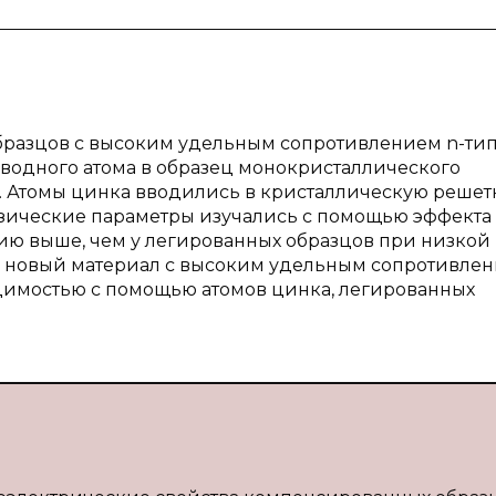
бразцов с высоким удельным сопротивлением n-тип
вводного атома в образец монокристаллического
. Атомы цинка вводились в кристаллическую решет
зические параметры изучались с помощью эффекта 
нию выше, чем у легированных образцов при низкой
ь новый материал с высоким удельным сопротивле
водимостью с помощью атомов цинка, легированных