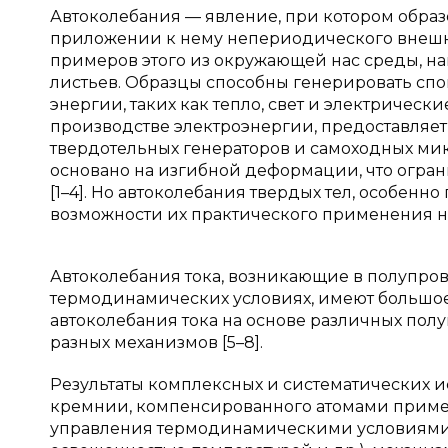
Автоколебания — явление, при котором обра
приложении к нему непериодического внешн
примеров этого из окружающей нас среды, н
листьев. Образцы способны генерировать сп
энергии, таких как тепло, свет и электричес
производстве электроэнергии, предоставляет
твердотельных генераторов и самоходных ми
основано на изгибной деформации, что огра
[1–4]. Но автоколебания твердых тел, особенн
возможности их практического применения н
Автоколебания тока, возникающие в полупро
термодинамических условиях, имеют большое
автоколебания тока на основе различных пол
разных механизмов [5–8].
Результаты комплексных и систематических и
кремнии, компенсированного атомами примесей
управления термодинамическими условиями 