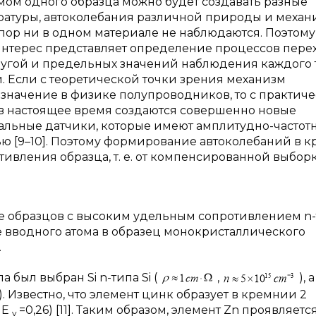
змом одного образца можно будет создавать разные
ературы, автоколебания различной природы и механ
пор ни в одном материале не наблюдаются. Поэтому
нтерес представляет определение процессов пере
другой и предельных значений наблюдения каждого 
 Если c теоретической точки зрения механизм
значение в физике полупроводников, то с практич
 в настоящее время создаются совершенно новые
альные датчики, которые имеют амплитудно-частот
ю [9–10]. Поэтому формирование автоколебаний в 
тивления образца, т. е. от компенсированной выборк
е образцов с высоким удельным сопротивлением n-
е вводного атома в образец монокристаллического
.
 был выбран Si n-типа Si (
,
), а
). Известно, что элемент цинк образует в кремнии 2
, E
=0,26) [11]. Таким образом, элемент Zn проявляется
v