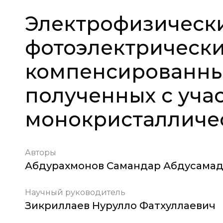
Электрофизическ
фотоэлектрически
компенсированны
полученных с уча
монокристалличе
Авторы
Абдурахмонов Самандар Абдусамад
Научный руководитель
Зикриллаев Нурулло Фатхуллаевич