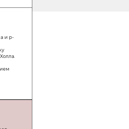
а и p-
ку
Холла.
нием