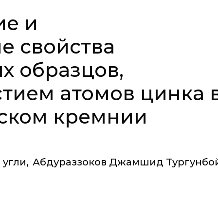
ие и
е свойства
х образцов,
стием атомов цинка 
ском кремнии
 угли
,
Абдураззоков Джамшид Тургунбой