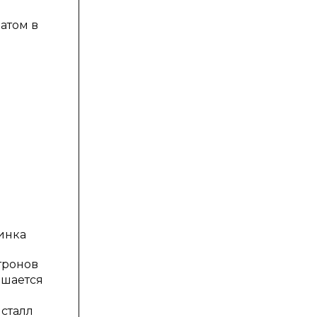
атом в
инка
тронов
ьшается
сталл