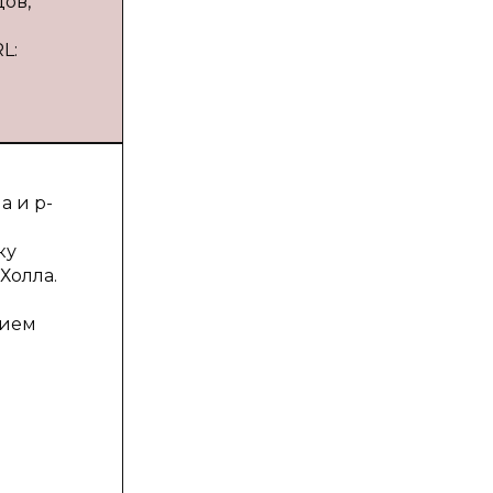
ов,
L:
а и p-
ку
Холла.
нием