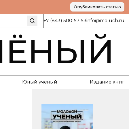
Опубликовать статью
+7 (843) 500-57-53
info@moluch.ru
ЧЁНЫЙ
Юный ученый
Издание книг