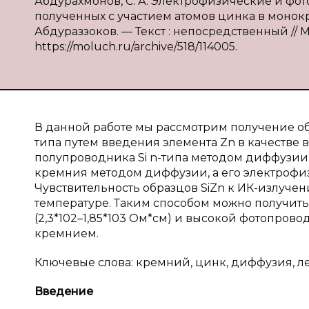
Абдурахмонов, С. А. Электрофизические и фо
полученных с участием атомов цинка в монокри
Абдураззоков. — Текст : непосредственный // Мо
https://moluch.ru/archive/518/114005.
В данной работе мы рассмотрим получение о
типа путем введения элемента Zn в качестве 
полупроводника Si n-типа методом диффузии
кремния методом диффузии, а его электрофи
Чувствительность образцов SiZn к ИК-излуче
температуре. Таким способом можно получит
(2,3*102–1,85*103 Ом*см) и высокой фотопро
кремнием.
Ключевые слова: кремний, цинк, диффузия, л
Введение