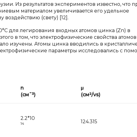
зии. Из результатов экспериментов известно, что п
ниевым материалом увеличивается его удельное
воздействию (свету) [12].
0°С для легирования входных атомов цинка (Zn) в
ого в том, что электрофизические свойства атомов 
мало изучены. Атомы цинка вводились в кристаллич
электрофизические параметры исследовались с по
n
μ
(см¯³)
(см²/vs)
2.2*10
124.315
14