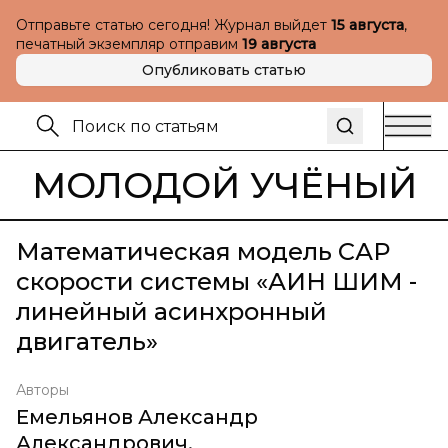
Отправьте статью сегодня! Журнал выйдет
15 августа
,
печатный экземпляр отправим
19 августа
Опубликовать статью
МОЛОДОЙ УЧЁНЫЙ
Математическая модель САР
скорости системы «АИН ШИМ -
линейный асинхронный
двигатель»
Авторы
Емельянов Александр
Александрович
,