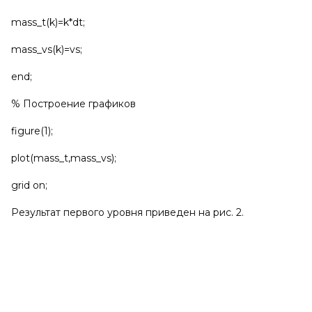
mass_t(k)=k*dt;
mass_vs(k)=vs;
end;
% Построение графиков
figure(1);
plot(mass_t,mass_vs);
grid on;
Результат первого уровня приведен на рис. 2.