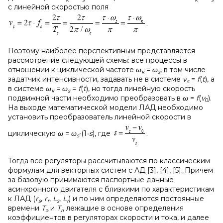
с линейной скоростью поля
.
Поэтому наиболее перспективным представляется
рассмотрение следующей схемы: все процессы в
отношении к циклической частоте
ω
=
ω
, в том числе
к
s
задатчик интенсивности, задавать не в системе
v
=
f
(
t
), а
s
в системе
ω
=
ω
=
f
(
t
), но тогда линейную скорость
к
s
подвижной части необходимо преобразовать в
ω
=
f
(
v
).
0
На выходе математической модели ЛАД необходимо
установить преобразователь линейной скорости в
циклическую
ω
=
ω
∙(1
-s
), где
.
s
Тогда все регуляторы рассчитываются по классическим
формулам для векторных систем с АД [3], [4], [5]. Причем
за базовую принимаются паспортные данные
асинхронного двигателя с близкими по характеристикам
к ЛАД (
r
,
r
,
L
,
L
) и по ним определяются постоянные
s
r
s
r
времени
Т
и
Т
, лежащие в основе определения
э
r
коэффициентов в регуляторах скорости и тока, и далее