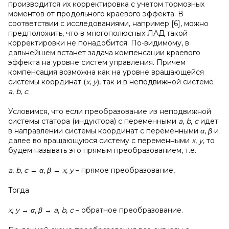
производится их корректировка с учетом тормозных
моментов от продольного краевого эффекта. В
соответствии с исследованиями, например [6], можно
предположить, что в многополюсных ЛАД такой
корректировки не понадобится. По-видимому, в
дальнейшем встанет задача компенсации краевого
эффекта на уровне систем управления. Причем
компенсация возможна как на уровне вращающейся
системы координат (
x
,
y
), так и в неподвижной системе
a
,
b
,
c
.
Условимся, что если преобразование из неподвижной
системы статора (индуктора) с переменными
a
,
b
,
c
идет
в направлении системы координат с переменными
α
,
β
и
далее во вращающуюся систему с переменными
x
,
y
, то
будем называть это прямым преобразованием, т.е.
a
,
b
,
c
→
α
,
β
→
x
,
y
– прямое преобразование,
Тогда
x
,
y
→
α
,
β
→
a
,
b
,
c
– обратное преобразование.