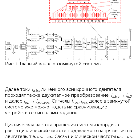
Рис. 1. Главный канал разомкнутой системы
Далее токи
i
линейного асинхронного двигателя
a
,
b
,
c
проходят также двухэтапное преобразование:
i
→
i
a
,
b
,
c
α
,
β
и далее
i
→
i
. Сигналы
i
,
i
далее в замкнутой
α
,
β
xoc
,
yoc
xoc
yoc
системе уже можно подать на сравнивающие
устройства с сигналами задания.
Циклическая частота вращения системы координат
равна циклической частоте подаваемого напряжения на
двигатель, т.е.
ω
=
ω
. Связь циклической частоты
ω
=
ω
к
s
к
s