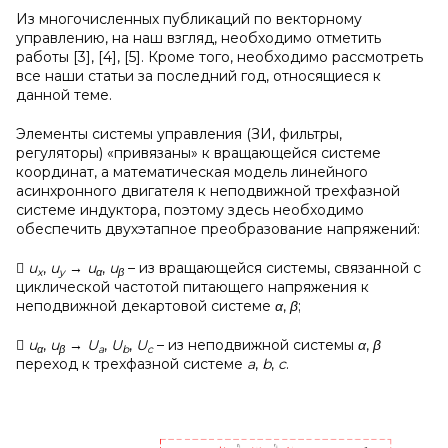
Из многочисленных публикаций по векторному
управлению, на наш взгляд, необходимо отметить
работы [3], [4], [5]. Кроме того, необходимо рассмотреть
все наши статьи за последний год, относящиеся к
данной теме.
Элементы системы управления (ЗИ, фильтры,
регуляторы) «привязаны» к вращающейся системе
координат, а математическая модель линейного
асинхронного двигателя к неподвижной трехфазной
системе индуктора, поэтому здесь необходимо
обеспечить двухэтапное преобразование напряжений:

u
,
u
→
u
,
u
– из вращающейся системы, связанной с
x
y
α
β
циклической частотой питающего напряжения к
неподвижной декартовой системе
α
,
β
;

u
,
u
→
U
,
U
,
U
– из неподвижной системы
α
,
β
α
β
a
b
c
переход к трехфазной системе
a
,
b
,
c
.