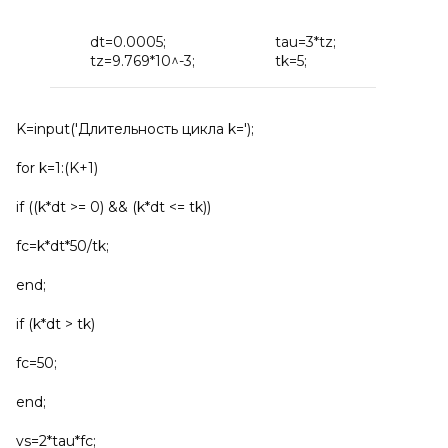
dt=0.0005;
tau=3*tz;
tz=9.769*10^-3;
tk=5;
K=input('Длительность цикла k=');
for k=1:(K+1)
if ((k*dt >= 0) && (k*dt <= tk))
fc=k*dt*50/tk;
end;
if (k*dt > tk)
fc=50;
end;
vs=2*tau*fc;