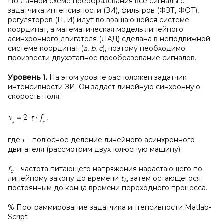
По данной схеме преобразования все сигналы с
задатчика интенсивности (ЗИ), фильтров (ФЗТ, ФОТ),
регуляторов (П, И) идут во вращающейся системе
координат, а математическая модель линейного
асинхронного двигателя (ЛАД) сделана в неподвижной
системе координат (
a
,
b
,
c
), поэтому необходимо
произвести двухэтапное преобразование сигналов.
Уровень 1.
На этом уровне расположен задатчик
интенсивности ЗИ. Он задает линейную синхронную
скорость поля:
,
где
τ
– полюсное деление линейного асинхронного
двигателя (рассмотрим двухполюсную машину);
f
– частота питающего напряжения нарастающего по
c
линейному закону до времени
t
, затем остающегося
k
постоянным до конца времени переходного процесса.
% Программирование задатчика интенсивности Matlab-
Script