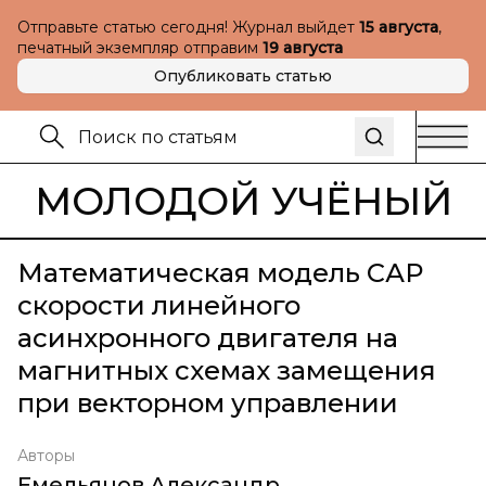
Отправьте статью сегодня! Журнал выйдет
15 августа
,
печатный экземпляр отправим
19 августа
Опубликовать статью
МОЛОДОЙ УЧЁНЫЙ
Математическая модель САР
скорости линейного
асинхронного двигателя на
магнитных схемах замещения
при векторном управлении
Авторы
Емельянов Александр