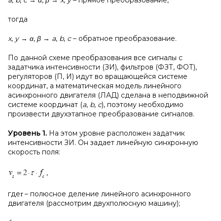
a
,
b
,
c
→
α
,
β
→
x
,
y
– прямое преобразование,
тогда
x
,
y
→
α
,
β
→
a
,
b
,
c
– обратное преобразование.
По данной схеме преобразования все сигналы с
задатчика интенсивности (ЗИ), фильтров (ФЗТ, ФОТ),
регуляторов (П, И) идут во вращающейся системе
координат, а математическая модель линейного
асинхронного двигателя (ЛАД) сделана в неподвижной
системе координат (
a
,
b
,
c
), поэтому необходимо
произвести двухэтапное преобразование сигналов.
Уровень 1.
На этом уровне расположен задатчик
интенсивности ЗИ. Он задает линейную синхронную
скорость поля:
,
где
τ
– полюсное деление линейного асинхронного
двигателя (рассмотрим двухполюсную машину);