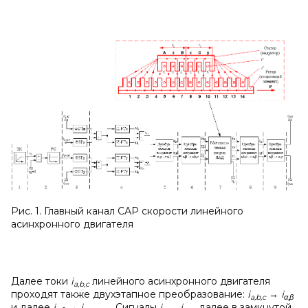
Рис. 1. Главный канал САР скорости линейного
асинхронного двигателя
Далее токи
i
линейного асинхронного двигателя
a
,
b
,
c
проходят также двухэтапное преобразование:
i
→
i
a
,
b
,
c
α
,
β
и далее
i
→
i
. Сигналы
i
,
i
далее в замкнутой