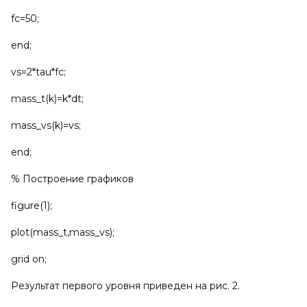
fc=50;
end;
vs=2*tau*fc;
mass_t(k)=k*dt;
mass_vs(k)=vs;
end;
% Построение графиков
figure(1);
plot(mass_t,mass_vs);
grid on;
Результат первого уровня приведен на рис. 2.