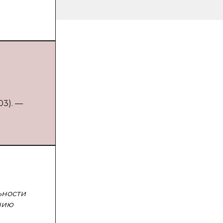
03). —
ьности
нию