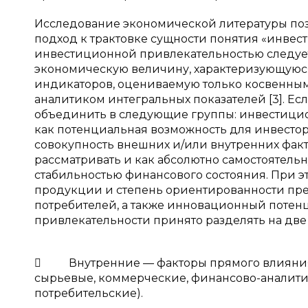
Исследование экономической литературы поз
подход к трактовке сущности понятия «инвест
инвестиционной привлекательностью следуе
экономическую величину, характеризующуюся
индикаторов, оцениваемую только косвенны
аналитиком интегральных показателей [3]. Е
объединить в следующие группы: инвестицио
как потенциальная возможность для инвестора
совокупность внешних и/или внутренних фак
рассматривать и как абсолютно самостоятель
стабильностью финансового состояния. При э
продукции и степень ориентированности пр
потребителей, а также инновационный поте
привлекательности принято разделять на две к
 Внутренние — факторы прямого влияния (
сырьевые, коммерческие, финансово-аналити
потребительские).