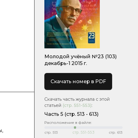
Молодой учёный №23 (103)
декабрь-1 2015 г.
Скачать номер в PDF
Скачать часть журнала с этой
статьей
(стр.
551-553
)
:
Часть 5
(cтр. 513 - 613)
Расположение в файле:
ы,
стр.
513
стр.
551-553
стр.
613