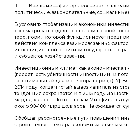
 Внешние — факторы косвенного влияния 
политические, законодательные, социальные)
В условиях глобализации экономики инвест
рассматривать отдельно от такой важной сос
территории которой функционирует предприят
действия комплекса взаимосвязанных факторо
инвестиционной политики государства по ра
и субъектов хозяйствования.
Инвестиционный климат как экономическая к
(вероятность убыточности инвестиций) и пот
за оптимальный для инвестора период) [7]. В
2014 году, когда чистый вывоз капитала из ст
тенденция сохраняется и в 2015 году. За шесть
млрд долларов. По прогнозам Минфина эта сумм
около 90–100 млрд долларов. Не ожидается су
Обобщая рассмотренные пути повышения ин
строительного сектора экономики, отметим, 