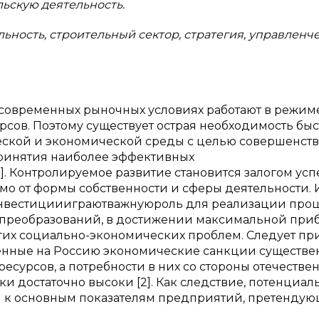
ьскую деятельность.
ность, строительный сектор, стратегия,
управленч
современных рыночных условиях работают в режим
сов. Поэтому существует острая необходимость быс
еской и экономической среды с целью совершенст
ринятия наиболее эффективных
 Контролируемое развитие становится залогом усп
о от формы собственности и сферы деятельности. И
Инвестициииграютважнуюроль для реализации проц
х преобразований, в достижении максимальной при
гих социально-экономических проблем. Следует при
енные на Россию экономические санкции существе
сурсов, а потребности в них со стороны отечестве
и достаточно высоки [2]. Как следствие, потенциал
 к основным показателям предприятий, претендую