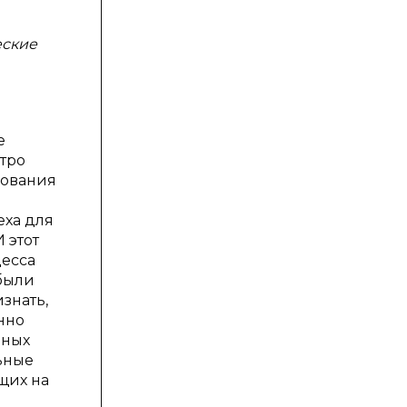
еские
е
тро
вования
еха для
 этот
есса
были
знать,
нно
нных
ьные
щих на