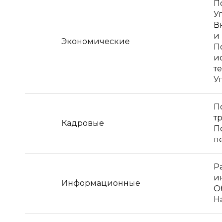
П
У
В
и
Экономические
П
и
т
У
П
т
Кадровые
П
п
Р
и
Информационные
О
Н