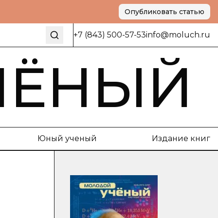
Опубликовать статью
+7 (843) 500-57-53
info@moluch.ru
ЧЁНЫЙ
Юный ученый
Издание книг