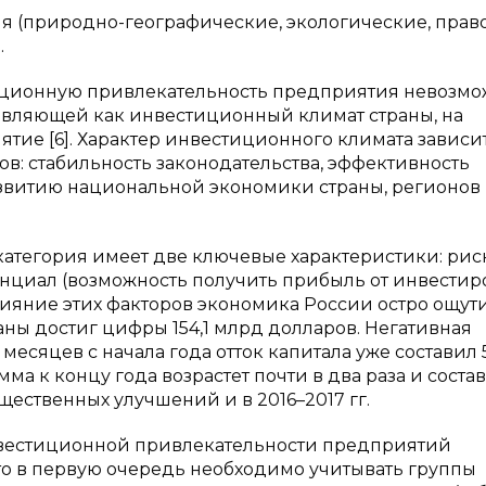
(природно-географические, экологические, прав
.
иционную привлекательность предприятия невозм
тавляющей как инвестиционный климат страны, на
ие [6]. Характер инвестиционного климата зависит
в: стабильность законодательства, эффективность
звитию национальной экономики страны, регионов
атегория имеет две ключевые характеристики: рис
енциал (возможность получить прибыль от инвести
лияние этих факторов экономика России остро ощут
раны достиг цифры 154,1 млрд долларов. Негативная
 месяцев с начала года отток капитала уже составил 
а к концу года возрастет почти в два раза и соста
щественных улучшений и в 2016–2017 гг.
вестиционной привлекательности предприятий
что в первую очередь необходимо учитывать группы