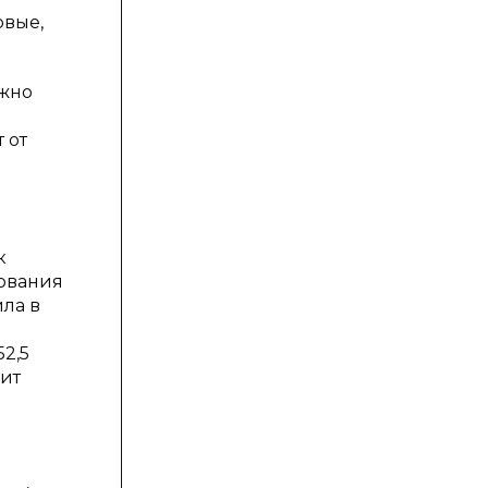
овые,
ожно
 от
к
рования
ила в
52,5
вит