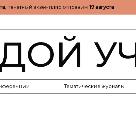
ста
, печатный экземпляр отправим
19 августа
ДОЙ У
нференции
Тематические журналы