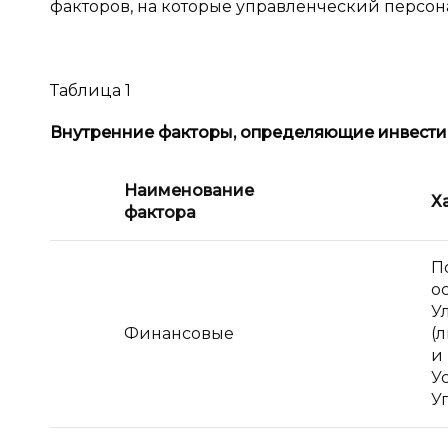
факторов, на которые управленческий персона
Таблица 1
Внутренние факторы, определяющие инвести
Наименование
Х
фактора
П
о
У
Финансовые
(
и
У
У