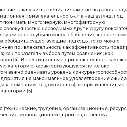
воляет заключить, специалистами не выработан е
иционная привлекательность». На наш взгляд, под
т понимать многомерную, многофакторную
 совокупностью несводимых друг к другу показате
м путем через субъективное обобщение конкретным
сли обобщить существующие подходы, то их можно
нная привлекательность как эффективность предп
; как показатель выбора путем сравнения; как
торов [4]. Инвестиционную привлекательность можн
ную категорию, характеризующуюся не только
том важно оценивать уровень конкурентоспособнос
едприятия на максимальное удовлетворение ожид
нциал компании. Традиционно факторы инвестицио
атегории [5]:
технические, трудовые, организационные, ресурс
ческие, инновационные, производственные,