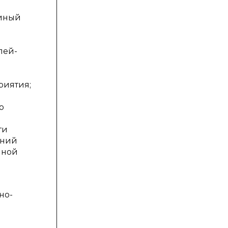
диный
лей-
риятия;
о
ти
аний
нной
но-