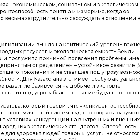
ниях – экономическом, социальном и экологическом,
рентоспособность понятна и измерима, когда ее
о весьма затруднительно рассуждать в отношении 
е цивилизации вышло на критический уровень важн
иродных ресурсов и экологическая емкость Земли
енно, и послужило причиной появления проблемы, им
щепринятым определением – устойчивое развитие (У
оящего поколения и не ставящее под угрозу возмо
ности. Для Казахстана это имеет особую актуальнос
е развитие базируется на добыче и экспорте
о ставит под угрозу благосостояние будущего покол
ратова, который говорит, что «конкурентоспособно
сть экономической системы удовлетворять разумны
 в условиях конкуренции на внутренних и внешних
народных экологических стандартов... Способность
 для здоровья людей товары и услуги не относятся