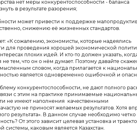
арства нет меры конкурентоспособности - баланса
нуть в результате разорения;
бности может привести к поддержке малопродукти
ственно, снижению её жизненных стандартов.
ет: «К сожалению, экономисты, которые надеялись
сти для проведения хорошей экономической полит
нтересах плохих идей. И кто-то должен указать, когд
не тем, что он о нём думает. Поэтому давайте скаж
смысленным словом, когда прилагается к национал
ностью является одновременно ошибочной и опасной
блему конкурентоспособности, не дают полного ра
 связи с этим на практике принимаемые национальн
ти не имеют наполнения качественными
ачастую не приносят желаемых результатов. Хотя вп
го результата». В данном случае необходимо четко
ность? От этого зависит целевая установка и траект
 системы, каковым является Казахстан.