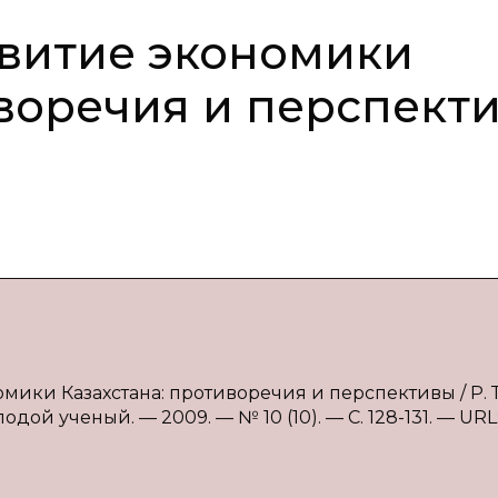
витие экономики
иворечия и перспект
омики Казахстана: противоречия и перспективы / Р. Т
дой ученый. — 2009. — № 10 (10). — С. 128-131. — URL