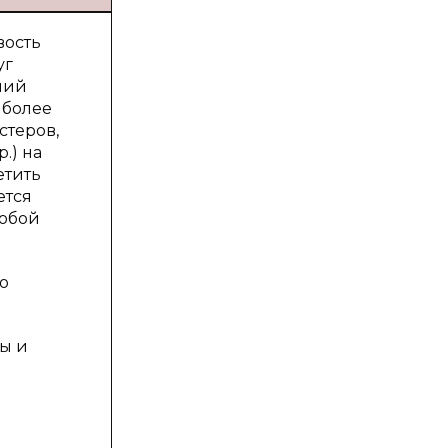
вость
уг
ний
иболее
стеров,
.) на
етить
ется
собой
ю
ы и