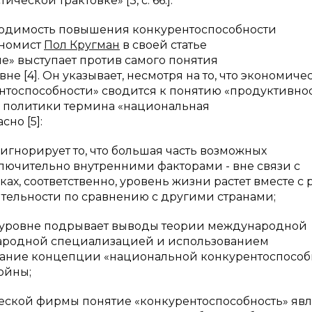
еской трактовке» [3, с. 66.].
димость повышения конкурентоспособности
ономист
Пол Кругман
в своей статье
е» выступает против самого понятия
е [4]. Он указывает, несмотря на то, что экономиче
тоспособности» сводится к понятию «продуктивнос
 политики термина «национальная
но [5]:
игнорирует то, что большая часть возможных
лючительно внутренними факторами - вне связи с
х, соответственно, уровень жизни растет вместе с 
ительности по сравнению с другими странами;
м уровне подрывает выводы теории международной
ународной специализацией и использованием
вание концепции «национальной конкурентоспособ
ойны;
ческой фирмы понятие «конкурентоспособность» явл