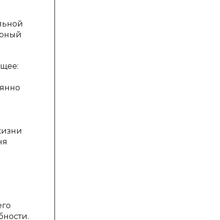
льной
ирный
щее:
оянно
жизни
ня
и
его
бности.