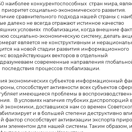
 50 наиболее конкурентоспособных стран мира, явля
 приоритет социально-экономического развития.
личие сравнительного подхода нашей страны с наи
ые далеко не всегда отражают истинное качество
дняшних условиях глобализации, когда внешние фак
юю социально-экономическую систему, делать акце
мерат является не конструктивным и нерациональ
одится на новой стадии развития информационного
екс воздействующих векторов в отдельный
дразумеваем современные направления глобально
 последствия процессов глобализации.
ия экономических субъектов информационный фа
роны, способствует активности всех субъектов сфе
усугубляет имеющиеся проблемы в воспроизводствен
ания. В условиях наличия глубоких диспропорций 
й экономики, доставшихся нам со времен Советско
билизирует и в большей степени деструктивно вли
ый фактор способствует активизации экспорта прир
им элементом для нашей системы. Таким образом, 