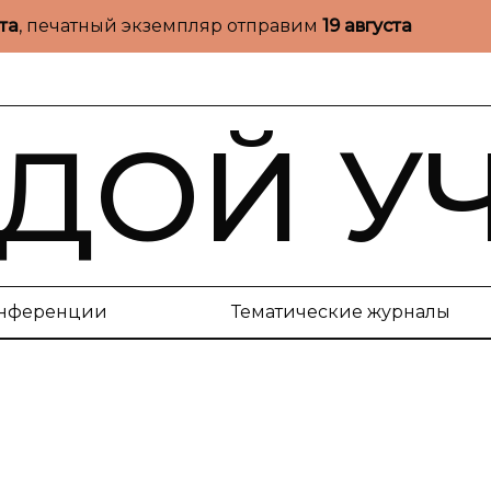
ста
, печатный экземпляр отправим
19 августа
ДОЙ У
нференции
Тематические журналы