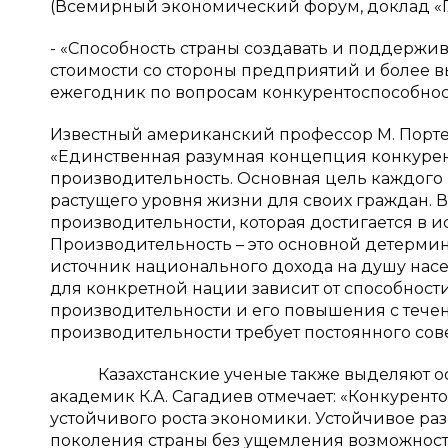
(Всемирный экономический форум, доклад «Гл
- «Способность страны создавать и поддерж
стоимости со стороны предприятий и более 
ежегодник по вопросам конкурентоспособнос
Известный американский профессор М. Порте
«Единственная разумная концепция конкурен
производительность. Основная цель каждого 
растущего уровня жизни для своих граждан. 
производительности, которая достигается в и
Производительность – это основной детермин
источник национального дохода на душу населе
для конкретной нации зависит от способност
производительности и его повышения с тече
производительности требует постоянного со
Казахстанские ученые также выделяют ос
академик К.А. Сагадиев отмечает: «Конкурент
устойчивого роста экономики. Устойчивое р
поколения страны без ущемления возможност