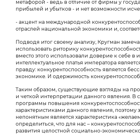
метафорой - ведь в отличие от фирмы у госуд
прибылей и убытков - и нет возможности исчез
- акцент на международной конкурентоспосо
отраслей национальной экономики и, соответ
Подводя итог своему анализу, Кругман замеча
использовать риторику конкурентоспособно
вместо этого использовали доверие к себе в и
интеллектуальное платья императора является 
правду: конкурентоспособность является бес
экономике. И одержимость конкурентоспособ
Таким образом, существующие взгляды на про
и четкой интерпретации данного явления. В
программы повышения конкурентоспособнос
характеристиками данного явления, поэтому з
непонятным является характеристика «желаемо
определиться, что для нас – конкурентоспособ
развития целостной социально-экономической