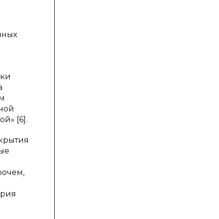
вных
ики
а
ем
ьной
» [6].
скрытия
ые
рочем,
ория