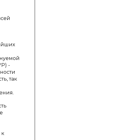
всей
ейших
енуемой
Р) -
жности
ть, так
ения.
сть
е
 к