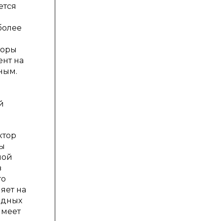
ется
более
торы
нт на
ным.
й
ктор
ры
ной
в
го
яет на
одных
имеет