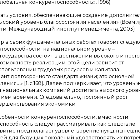
обальная конкурентоспособность», 1996);
ивать условия, обеспечивающие создание дополните
высокий уровень благосостояния населения» (Всем
ти. Международный институт менеджмента, 2003)
р в своих фундаментальных работах говорит следую
тоспособности на национальном уровне –
государства состоит в достижении высокого и пост
Возможность реализации этой цели зависит от
спользовании трудовых ресурсов и капитала. …
ант долгосрочного стандарта жизни; это основной
ния…» [1, с.168]. Далее подчеркивает, что уровень 
и национальных компаний достигать высокого уров
нием времени. Следовательно, постоянный рост
вершенствования экономики.
обенности конкурентоспособности, в частност
оспособность следует рассматривать как следствие
азвитие предполагает удовлетворение нужд нынешн
ей для будущих поколений удовлетворять их потре