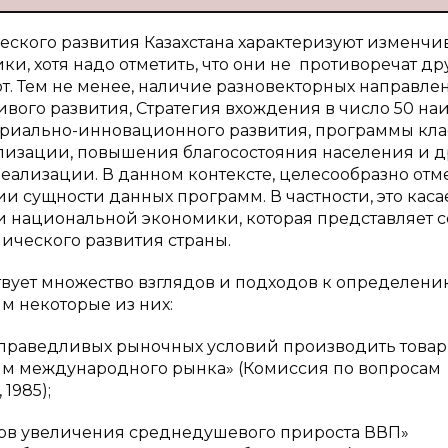
ского развития Казахстана характеризуют изменчи
и, хотя надо отметить, что они не противоречат др
т. Тем не менее, наличие разновекторных направле
вого развития, Стратегия вхождения в число 50 на
триально-инновационного развития, программы кла
изации, повышения благосостояния населения и др
реализации. В данном контексте, целесообразно отм
и сущности данных программ. В частности, это каса
 национальной экономики, которая представляет 
ического развития страны.
ствует множество взглядов и подходов к определени
м некоторые из них:
 справедливых рыночных условий производить товар
иям международного рынка» (Комиссия по вопросам
1985);
мпов увеличения среднедушевого прироста ВВП»