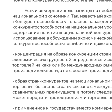
понятию конкурентоспособности в ее гуманистич
Есть и альтернативные взгляды на необхо
национальной экономики. Так, известный эк
«Конкурентоспособность – опасное наваждени
конкурентоспособности на национальном уровн
содержание понятия «национальной конкурен
использование в обсуждении экономической
конкурентоспособность» ошибочно и даже опас
- концентрация на образе конкуренции стран 
экономических трудностей определяется иск
торговлей на каких-либо международных рынка
производительности, а не с ростом производ
- образ стран-конкурентов на эмоционально
торговли - богатство страны связано с межд
сравнительных преимуществ, а потому следо
может породить протекционизм и торговые в
- примененное к государству вместо коммер