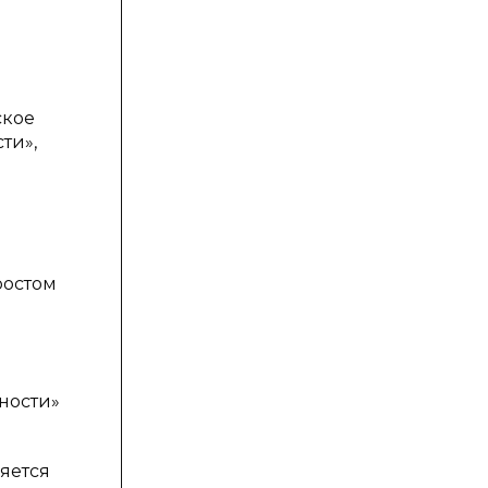
ское
ти»,
ростом
ности»
яется