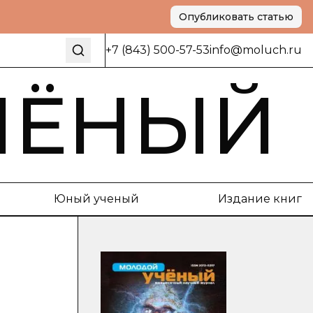
Опубликовать статью
+7 (843) 500-57-53
info@moluch.ru
ЧЁНЫЙ
Юный ученый
Издание книг