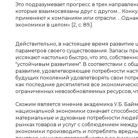
Это подразумевает прогресс в трех направле
которые взаимосвязаны друг с другом… Конку
применяют к компаниям или отрасли. …Однак
экономики в целом» [2, с. 89.].
Действительно, в настоящее время развити
параметров своего существования. Запасы пр
иссякают настолько быстро, что это, собств
"устойчивым развитием". В соответствии с об
развитие, удовлетворяющее потребности наст
будущих поколений удовлетворять свои потреб
как последние десятилетия все экономическо
ограниченных невозобновляемых ресурсов, чт
Схожим является мнение академика У.Б. Байму
национальной экономики означает способно
материальные и духовные потребности людей
рынках товаров и услуг с соблюдением между
экономики производить и потреблять вредные