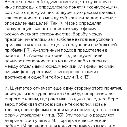
Вместе с тем необходимо отметить, что существуют
иные подходы к определению понятия «конкуренция»,
согласно одному из них конкуренцию рассматривают
как соперничество между субъектами за достижение
определенных целей. Так, К. Маркс определял
конкуренцию как антагонистическую форму
экономического соперничества, борьбу между
предпринимателями за наиболее выгодные условия
приложения капитала с целью получения наибольшей
прибыли [17]. Аналогичный подход представлен в
работе Г.Л. Азоева, который под конкуренцией
понимает соперничество на каком-либо поприще
между отдельными юридическими или физическими
лицами (конкурентами), заинтересованными в
достижении одной и той же цели [1, с. 13].
И. Шумпетер отмечает еще одну сторону этого понятия,
определяя конкуренцию как борьбу, соперничество
старого с новым, где рано или поздно последнее берет
верх, побеждая старое: новые технологии, новые
товары, новые формы организации производства, новые
формы управления и т.д. [33]. Эту позицию разделяет
американский ученый М. Портер, в классической
работе «Международная конкуренция» указывая, что