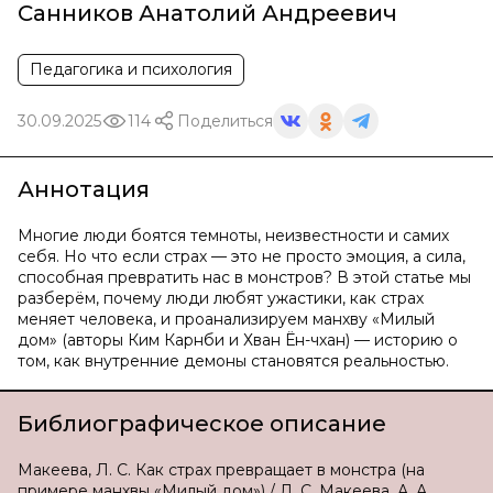
Санников Анатолий Андреевич
Педагогика и психология
30.09.2025
114
Поделиться
Аннотация
Многие люди боятся темноты, неизвестности и самих
себя. Но что если страх — это не просто эмоция, а сила,
способная превратить нас в монстров? В этой статье мы
разберём, почему люди любят ужастики, как страх
меняет человека, и проанализируем манхву «Милый
дом» (авторы Ким Карнби и Хван Ён-чхан) — историю о
том, как внутренние демоны становятся реальностью.
Библиографическое описание
Макеева, Л. С. Как страх превращает в монстра (на
примере манхвы «Милый дом») / Л. С. Макеева, А. А.