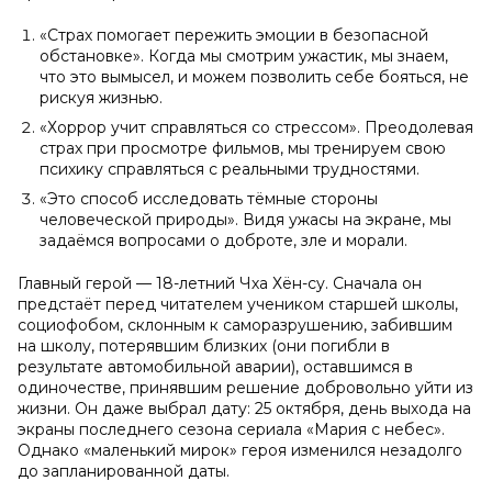
«Страх помогает пережить эмоции в безопасной
обстановке». Когда мы смотрим ужастик, мы знаем,
что это вымысел, и можем позволить себе бояться, не
рискуя жизнью.
«Хоррор учит справляться со стрессом». Преодолевая
страх при просмотре фильмов, мы тренируем свою
психику справляться с реальными трудностями.
«Это способ исследовать тёмные стороны
человеческой природы». Видя ужасы на экране, мы
задаёмся вопросами о доброте, зле и морали.
Главный герой — 18-летний Чха Хён-су. Сначала он
предстаёт перед читателем учеником старшей школы,
социофобом, склонным к саморазрушению, забившим
на школу, потерявшим близких (они погибли в
результате автомобильной аварии), оставшимся в
одиночестве, принявшим решение добровольно уйти из
жизни. Он даже выбрал дату: 25 октября, день выхода на
экраны последнего сезона сериала «Мария с небес».
Однако «маленький мирок» героя изменился незадолго
до запланированной даты.