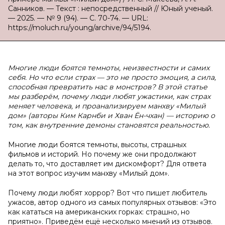
Санников. — Текст : непосредственный // Юный ученый.
— 2025. — № 9 (94). — С. 70-74. — URL:
https://moluch.ru/young/archive/94/5194.
Многие люди боятся темноты, неизвестности и самих
себя. Но что если страх — это не просто эмоция, а сила,
способная превратить нас в монстров? В этой статье
мы разберём, почему люди любят ужастики, как страх
меняет человека, и проанализируем манхву «Милый
дом» (авторы Ким Карнби и Хван Ён-чхан) — историю о
том, как внутренние демоны становятся реальностью.
Многие люди боятся темноты, высоты, страшных
фильмов и историй. Но почему же они продолжают
делать то, что доставляет им дискомфорт? Для ответа
на этот вопрос изучим манхву «Милый дом».
Почему люди любят хоррор? Вот что пишет любитель
ужасов, автор одного из самых популярных отзывов: «Это
как кататься на американских горках: страшно, но
приятно». Приведём ещё несколько мнений из отзывов.