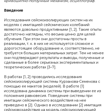
кривошипно-ползунный механизм, осциллограф.
Введение
Исследования сейсмоизолирующих систем на их
моделях с имитацией сейсмических колебаний
являются довольно продуктивными [1, 2]. Такие опыты
достаточно наглядны, что весьма ценно для целей
обучения. При этом они достаточны просты в
реализации, т. к. в них не используется сложное и
дорогостоящее оборудование и, соответственно, не
требуется больших материальных затрат. Тем не менее
они подтверждают результаты и выводы, полученные и
сделанные в более серьезных экспериментальных и
теоретических работах [3–7].
В работах [1, 2] проводились исследования
сейсмоизолирующей системы Курзанова-Семенова с
помощью ее макетов (моделей). В работе [1]
исследована динамика системы при выведении ее из
положения равновесия. Поведение системы при
имитации сейсмического воздействия на нее
приведено в [2]. Однако в исследовании [2] имитация
сейсмовоздействия на модель сейсоизолирующей