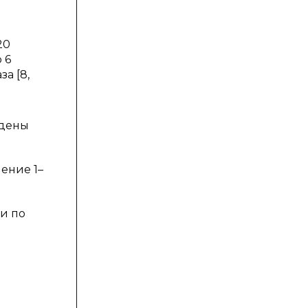
20
 6
а [8,
едены
чение 1–
и по