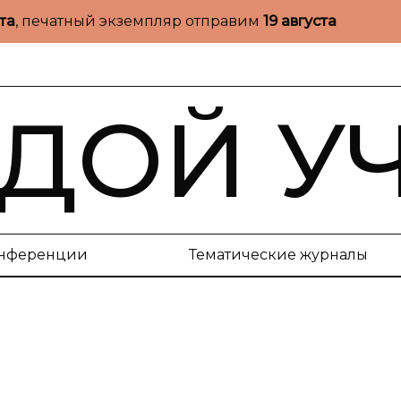
ста
, печатный экземпляр отправим
19 августа
ДОЙ У
нференции
Тематические журналы