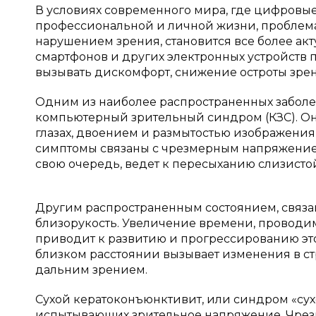
В условиях современного мира, где цифровые
профессиональной и личной жизни, проблема 
нарушением зрения, становится все более ак
смартфонов и других электронных устройств
вызывать дискомфорт, снижение остроты зрен
Одним из наиболее распространенных заболев
компьютерный зрительный синдром (КЗС). Он
глазах, двоением и размытостью изображения,
симптомы связаны с чрезмерным напряжением
свою очередь, ведет к пересыханию слизистой
Другим распространенным состоянием, связан
близорукость. Увеличение времени, проводим
приводит к развитию и прогрессированию это
близком расстоянии вызывает изменения в стр
дальним зрением.
Сухой кератоконъюнктивит, или синдром «сухо
испытывающих зрительное напряжение. Чрезм