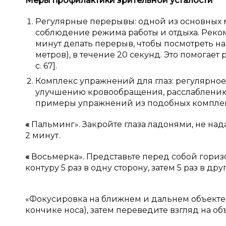
Меры профилактики зрительной усталости
Регулярные перерывы: одной из основных 
соблюдение режима работы и отдыха. Реком
минут делать перерыв, чтобы посмотреть на
метров), в течение 20 секунд. Это помогает 
с. 67].
Комплекс упражнений для глаз: регулярное
улучшению кровообращения, расслаблению
примеры упражнений из подобных комплек
«
Пальминг». Закройте глаза ладонями, не нада
2 минут.
«
Восьмерка». Представьте перед собой гориз
контуру 5 раз в одну сторону, затем 5 раз в дру
«Фокусировка на ближнем и дальнем объекте»
кончике носа), затем переведите взгляд на объ