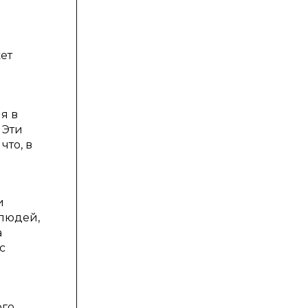
ет
я в
 Эти
то, в
и
 людей,
а
с
ого