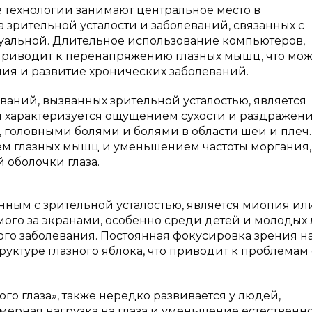
 технологии занимают центральное место в
зрительной усталости и заболеваний, связанных с
туальной. Длительное использование компьютеров,
 приводит к перенапряжению глазных мышц, что мож
ия и развитие хронических заболеваний.
аний, вызванных зрительной усталостью, является
 характеризуется ощущением сухости и раздражени
 головными болями и болями в области шеи и плеч.
 глазных мышц и уменьшением частоты моргания, ч
 оболочки глаза.
ным с зрительной усталостью, является миопия ил
ого за экранами, особенно среди детей и молодых
го заболевания. Постоянная фокусировка зрения н
уктуре глазного яблока, что приводит к проблемам 
го глаза», также нередко развивается у людей,
ерная нагрузка на глаза и уменьшение естественн