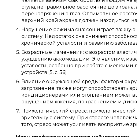
является важным фактором, влияющим на зр
стула, неправильное расстояние до экрана, 
перенапряжению глаз. Оптимальное расстоян
верхний край экрана должен находиться на ур
Нарушение режима сна: сон играет важную 
систему. Недостаток сна снижает способност
хронической усталости и развитию заболевани
Возрастные изменения: с возрастом эластичн
ухудшению аккомодации. Это явление, изве
усталости, особенно при работе с мелким
устройств [5, с. 56].
Влияние окружающей среды: факторы окруж
загрязнение, также могут способствовать зр
кондиционерами или отоплением может выз
ощущением жжения, покраснением и дискомф
Психологический стресс: психологический 
зрительную систему. При стрессе человек ча
того, стресс может усиливать восприятие зри