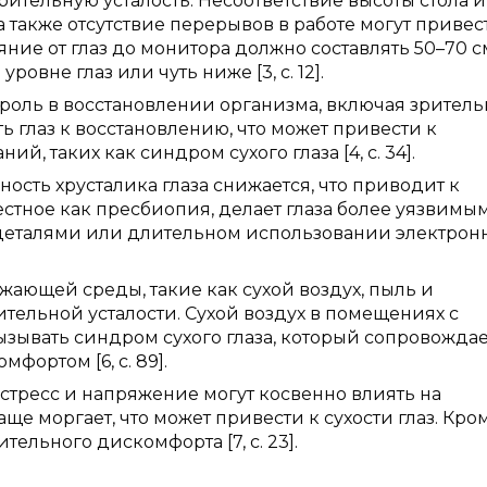
ительную усталость. Несоответствие высоты стола и
а также отсутствие перерывов в работе могут привес
ие от глаз до монитора должно составлять 50–70 см
овне глаз или чуть ниже [3, с. 12].
роль в восстановлении организма, включая зрител
ь глаз к восстановлению, что может привести к
й, таких как синдром сухого глаза [4, с. 34].
ость хрусталика глаза снижается, что приводит к
стное как пресбиопия, делает глаза более уязвимы
и деталями или длительном использовании электрон
ающей среды, такие как сухой воздух, пыль и
ительной усталости. Сухой воздух в помещениях с
ывать синдром сухого глаза, который сопровождае
ортом [6, с. 89].
стресс и напряжение могут косвенно влиять на
ще моргает, что может привести к сухости глаз. Кро
тельного дискомфорта [7, с. 23].