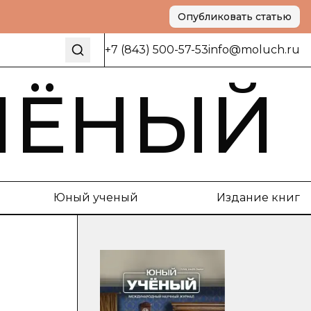
Опубликовать статью
+7 (843) 500-57-53
info@moluch.ru
ЧЁНЫЙ
Юный ученый
Издание книг