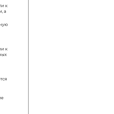
ти к
, а
ьную
ми к
ных
тся
ме