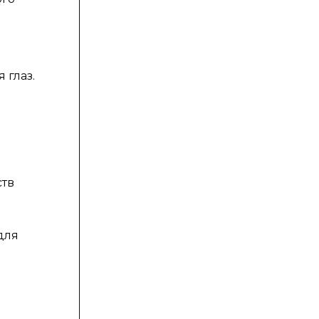
 глаз.
ств
для