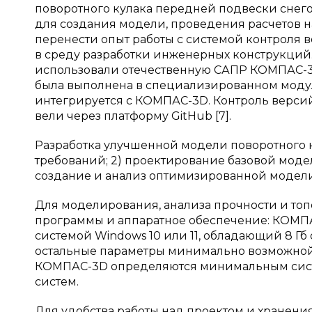
поворотного кулака передней подвески снего
для создания модели, проведения расчетов н
перенести опыт работы с системой контроля 
в среду разработки инженерных конструкций
использовали отечественную САПР КОМПАС-3D
была выполнена в специализированном модуле
интегрируется с КОМПАС-3D. Контроль версий 
вели через платформу GitHub [7].
Разработка улучшенной модели поворотного ку
требований; 2) проектирование базовой моде
создание и анализ оптимизированной модели;
Для моделирования, анализа прочности и т
программы и аппаратное обеспечение: КОМПАС
системой Windows 10 или 11, обладающий 8 Г
остальные параметры минимально возможной
КОМПАС-3D определяются минимальным сист
систем.
Для удобства работы над проектом и хранени