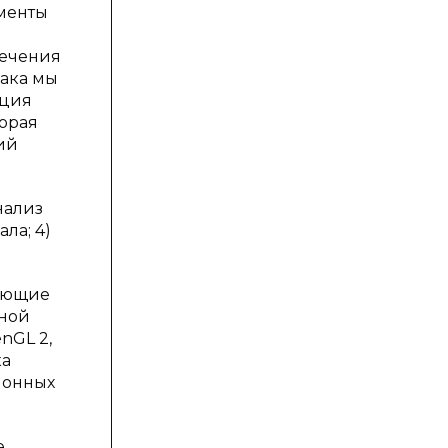
ументы
е
печения
лака мы
ация
торая
ий
нализ
ла; 4)
дующие
нной
nGL 2,
ка
ионных
е