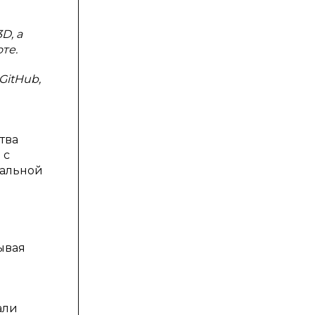
D, а
те.
GitHub,
тва
 с
мальной
ывая
али