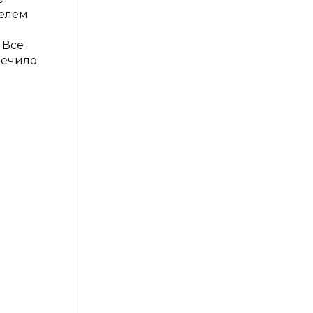
телем
 Все
печило