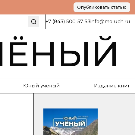
Опубликовать статью
+7 (843) 500-57-53
info@moluch.ru
ЧЁНЫЙ
Юный ученый
Издание книг