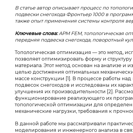
В статье автор описывает процесс по тополо
подвески снегохода Фронтьер 1000 в програм
также опыт применения системы контроля верси
Ключевые слова:
APM FEM, топологическая опти
передняя подвеска снегохода, поворотный кул
Топологическая оптимизация — это метод, и
позволяет оптимизировать форму и структур
материала. Этот метод основан на анализе и 
целью достижения оптимальных механически
массе конструкции [1]. В процессе работы н
подвесок снегоходов и исследованы их хара
улучшения их производительности [2]. Расс
функционирование реализующего их програм
топологической оптимизации для определени
механические нагрузки, требования к прочност
В данной работе мы рассматривали практиче
моделирования и инженерного анализа в связ