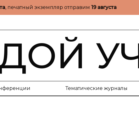
ста
, печатный экземпляр отправим
19 августа
ДОЙ У
нференции
Тематические журналы