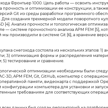
хода Фронтьер 1000. Цель работы — освоить инстр
а прочность и оптимизации ее конструкции, а такж
версий Git из среды разработки программного обес
. Для создания трехмерной модели поворотного ку
 [4]. Анализ прочности и топологическая оптимиз
 — системе прочностного анализа APM FEM [5], ко
мы производили в системе Git [6], а хранение верс
лака снегохода состояла из нескольких этапов: 1) а
ли; 3) оптимизация формы и распределения материа
 5) тестирование и сравнение.
опологической оптимизации необходимы были сле
-3D, APM FEM, Git, GitHub, компьютер с операцио
б оперативной памяти, видеокарта с поддержкой Ope
 конфигурации компьютера для установки и запус
емным требованиям для соответствующих операц
я всех данных был создан репозиторий на платформ