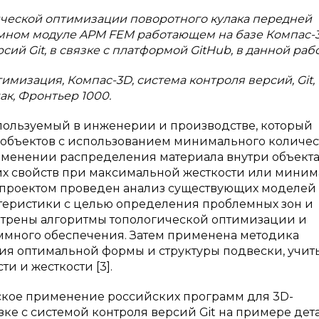
гической оптимизации поворотного кулака передней
мном модуле APM FEM работающем на базе Компас-3
й Git, в связке с платформой GitHub, в данной рабо
мизация, Компас-3D, система контроля версий, Git, 
ак, Фронтьер 1000.
спользуемый в инженерии и производстве, который
у объектов с использованием минимального количес
изменении распределения материала внутри объекта
х свойств при максимальной жесткости или мини
ад проектом проведен анализ существующих моделей
ктеристики с целью определения проблемных зон и
мотрены алгоритмы топологической оптимизации и
много обеспечения. Затем применена методика
я оптимальной формы и структуры подвески, учит
и и жесткости [3].
ское применение российских программ для 3D-
ке с системой контроля версий Git на примере дет