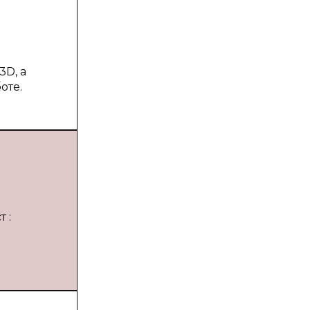
D, а
оте.
 :