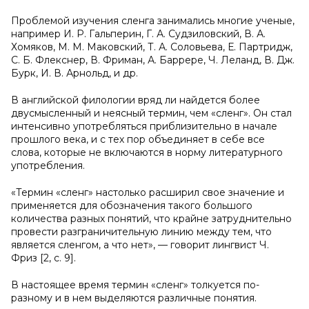
Проблемой изучения сленга занимались многие ученые,
например И. Р. Гальперин, Г. А. Судзиловский, В. А.
Хомяков, М. М. Маковский, Т. А. Соловьева, Е. Партридж,
С. Б. Флекснер, В. Фриман, А. Баррере, Ч. Леланд, В. Дж.
Бурк, И. В. Арнольд, и др.
В английской филологии вряд ли найдется более
двусмысленный и неясный термин, чем «сленг». Он стал
интенсивно употребляться приблизительно в начале
прошлого века, и с тех пор объединяет в себе все
слова, которые не включаются в норму литературного
употребления.
«Термин «сленг» настолько расширил свое значение и
применяется для обозначения такого большого
количества разных понятий, что крайне затруднительно
провести разграничительную линию между тем, что
является сленгом, а что нет», — говорит лингвист Ч.
Фриз [2, с. 9].
В настоящее время термин «сленг» толкуется по-
разному и в нем выделяются различные понятия.