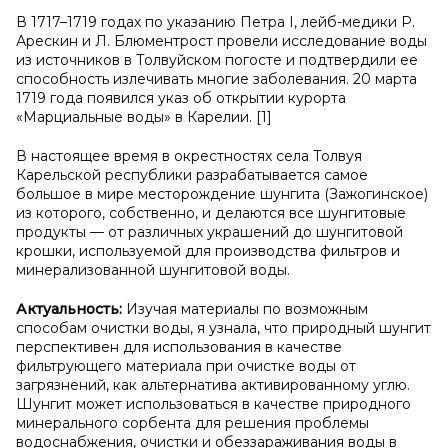
В 1717–1719 годах по указанию Петра I, лейб-медики Р.
Арескин и Л. Блюментрост провели исследование воды
из источников в Толвуйском погосте и подтвердили ее
способность излечивать многие заболевания. 20 марта
1719 года появился указ об открытии курорта
«Марциальные воды» в Карелии. [1]
В настоящее время в окрестностях села Толвуя
Карельской республики разрабатывается самое
большое в мире месторождение шунгита (Зажогинское)
из которого, собственно, и делаются все шунгитовые
продукты — от различных украшений до шунгитовой
крошки, используемой для производства фильтров и
минерализованной шунгитовой воды.
Актуальность:
Изучая материалы по возможным
способам очистки воды, я узнала, что природный шунгит
перспективен для использования в качестве
фильтрующего материала при очистке воды от
загрязнений, как альтернатива активированному углю.
Шунгит может использоваться в качестве природного
минерального сорбента для решения проблемы
водоснабжения, очистки и обеззараживания воды в