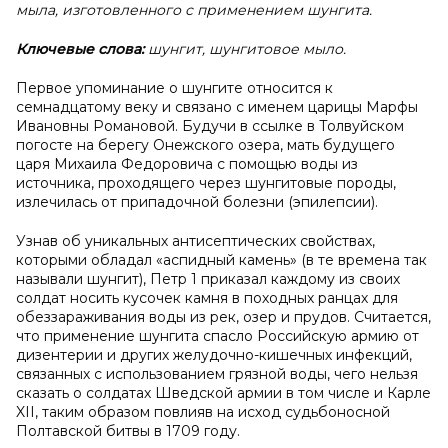
мыла, изготовленного с применением шунгита.
Ключевые слова:
шунгит, шунгитовое мыло.
Первое упоминание о шунгите относится к
семнадцатому веку и связано с именем царицы Марфы
Ивановны Романовой. Будучи в ссылке в Толвуйском
погосте на берегу Онежского озера, мать будущего
царя Михаила Федоровича с помощью воды из
источника, проходящего через шунгитовые породы,
излечилась от припадочной болезни (эпилепсии).
Узнав об уникальных антисептических свойствах,
которыми обладал «аспидный камень» (в те времена так
называли шунгит), Петр 1 приказал каждому из своих
солдат носить кусочек камня в походных ранцах для
обеззараживания воды из рек, озер и прудов. Считается,
что применение шунгита спасло Российскую армию от
дизентерии и других желудочно-кишечных инфекций,
связанных с использованием грязной воды, чего нельзя
сказать о солдатах Шведской армии в том числе и Карле
XII, таким образом повлияв на исход судьбоносной
Полтавской битвы в 1709 году.