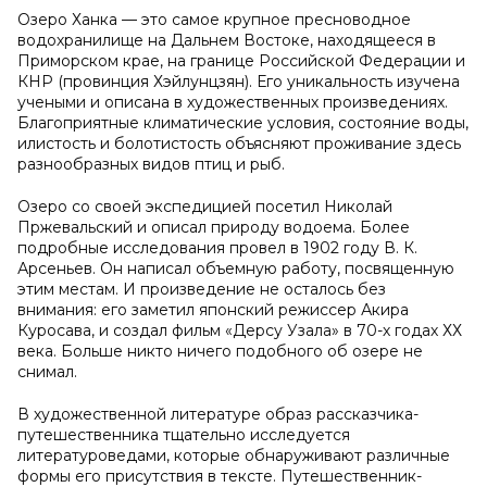
Озеро Ханка — это самое крупное пресноводное
водохранилище на Дальнем Востоке, находящееся в
Приморском крае, на границе Российской Федерации и
КНР (провинция Хэйлунцзян). Его уникальность изучена
учеными и описана в художественных произведениях.
Благоприятные климатические условия, состояние воды,
илистость и болотистость объясняют проживание здесь
разнообразных видов птиц и рыб.
Озеро со своей экспедицией посетил Николай
Пржевальский и описал природу водоема. Более
подробные исследования провел в 1902 году В. К.
Арсеньев. Он написал объемную работу, посвященную
этим местам. И произведение не осталось без
внимания: его заметил японский режиссер Акира
Куросава, и создал фильм «Дерсу Узала» в 70-х годах ХХ
века. Больше никто ничего подобного об озере не
снимал.
В художественной литературе образ рассказчика-
путешественника тщательно исследуется
литературоведами, которые обнаруживают различные
формы его присутствия в тексте. Путешественник-