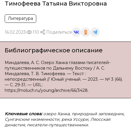
Тимофеева Татьяна Викторовна
Литература
16.02.2023
110
Поделиться
Библиографическое описание
Миндалева, А. С. Озеро Ханка глазами писателей-
путешественников по Дальнему Востоку / А. С.
Миндалева, Т. В. Тимофеева. — Текст :
непосредственный // Юный ученый. — 2023. — № 3 (66).
— С. 29-31. — URL:
https://moluch.ru/young/archive/66/3428.
Ключевые слова:
озеро Ханка, природный заповедник,
Сунгачские низменности, река Уссури, Ляосская
династия, писатели-путешественники.