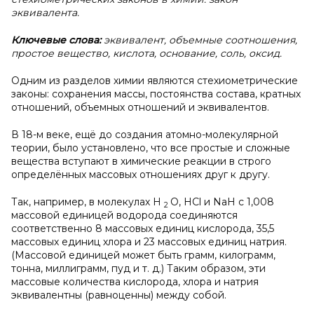
эквивалента.
Ключевые слова:
эквивалент, объемные соотношения,
простое вещество, кислота, основание, соль, оксид.
Одним из разделов химии являются стехиометрические
законы: сохранения массы, постоянства состава, кратных
отношений, объемных отношений и эквивалентов.
В 18-м веке, ещё до создания атомно-молекулярной
теории, было установлено, что все простые и сложные
вещества вступают в химические реакции в строго
определённых массовых отношениях друг к другу.
Так, например, в молекулах H
O, HCl и NaH с 1,008
2
массовой единицей водорода соединяются
соответственно 8 массовых единиц кислорода, 35,5
массовых единиц хлора и 23 массовых единиц натрия.
(Массовой единицей может быть грамм, килограмм,
тонна, миллиграмм, пуд и т. д.) Таким образом, эти
массовые количества кислорода, хлора и натрия
эквивалентны (равноценны) между собой.