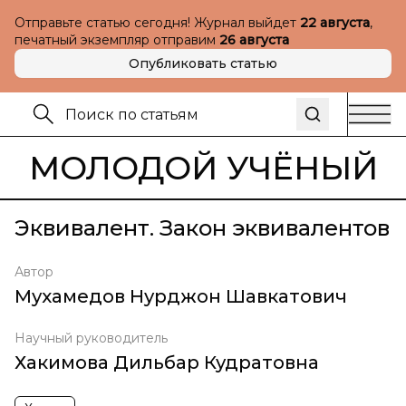
Отправьте статью сегодня! Журнал выйдет
22 августа
,
печатный экземпляр отправим
26 августа
Опубликовать статью
МОЛОДОЙ УЧЁНЫЙ
Эквивалент. Закон эквивалентов
Автор
Мухамедов Нурджон Шавкатович
Научный руководитель
Хакимова Дильбар Кудратовна