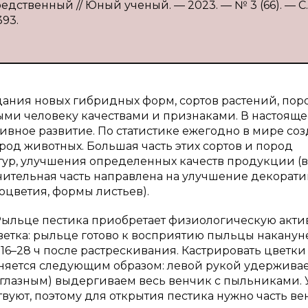
едственный // Юный ученый. — 2023. — № 3 (66). — С.
393.
дания новых гибридных форм, сортов растений, пор
ми человеку качествами и признаками. В настояще
ивное развитие. По статистике ежегодно в мире соз
род животных. Большая часть этих сортов и пород
ур, улучшения определенных качеств продукции (в
чительная часть направлена на улучшение декорат
соцветия, формы листьев).
Рыльце пестика приобретает физиологическую акти
ветка: рыльце готово к восприятию пыльцы наканун
 16–28 ч после растрескивания. Кастрировать цветк
олняется следующим образом: левой рукой удержива
е глазным) выдергиваем весь венчик с пыльниками. 
вуют, поэтому для открытия пестика нужно часть в