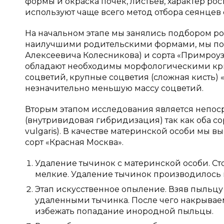
формы и окраска почек, листьев, характер р
используют чаще всего метод отбора сеянце
На начальном этапе мы занялись подбором р
наилучшими родительскими формами, мы пос
Алексеевича Колесникова) и сорта «Примроуз
обладают необходимы морфологическими кри
соцветий, крупные соцветия (сложная кисть)
незначительно меньшую массу соцветий.
Вторым этапом исследования является непос
(внутривидовая гибридизация) так как оба со
vulgaris). В качестве материнской особи мы 
сорт «Красная Москва».
Удаление тычинок с материнской особи. Сто
мелкие. Удаление тычинок производилось 
Этап искусственное опыление. Взяв пыльцу 
удаленными тычинка. После чего накрывае
избежать попадание инородной пыльцы.