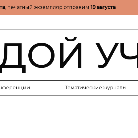
ста
, печатный экземпляр отправим
19 августа
ДОЙ У
нференции
Тематические журналы