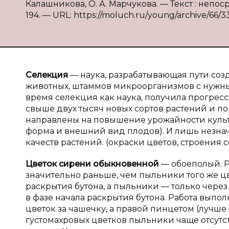
Калашникова, О. А. Марчукова. — Текст : непоср
194. — URL: https://moluch.ru/young/archive/66/3
Селекция
— наука, разрабатывающая пути соз
животных, штаммов микроорганизмов с нужны
время селекция как наука, получила прогресс
свыше двух тысяч новых сортов растений и по
направлены на повышение урожайности культ
форма и внешний вид плодов). И лишь незна
качеств растений. (окраски цветов, строения 
Цветок сирени обыкновенной
— обоеполый. 
значительно раньше, чем пыльники того же ц
раскрытия бутона, а пыльники — только через
в фазе начала раскрытия бутона. Работа вып
цветок за чашечку, а правой пинцетом (лучш
густомахровых цветков пыльники чаще отсутст