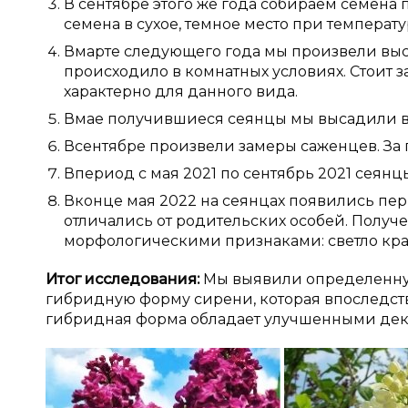
В сентябре этого же года собираем семена
семена в сухое, темное место при температур
Вмарте следующего года мы произвели вы
происходило в комнатных условиях. Стоит за
характерно для данного вида.
Вмае получившиеся сеянцы мы высадили в 
Всентябре произвели замеры саженцев. За п
Впериод с мая 2021 по сентябрь 2021 сеянцы 
Вконце мая 2022 на сеянцах появились пе
отличались от родительских особей. Полу
морфологическими признаками: светло крас
Итог исследования:
Мы выявили определенную
гибридную форму сирени, которая впоследств
гибридная форма обладает улучшенными дек