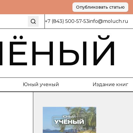
Опубликовать статью
+7 (843) 500-57-53
info@moluch.ru
ЧЁНЫЙ
Юный ученый
Издание книг