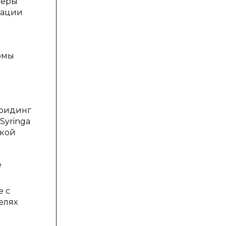
неры
зации
рмы
бридинг
Syringa
ской
е
е с
елях