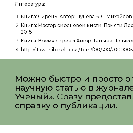
Литература:
Книга: Сирень. Автор: Лунева З. С. Михайлов Н.
Книга: Мастер сиреневой кисти. Памяти Лео
2018
Книга: Время сирени Автор: Татьяна Поляков
http://flowerlib.ru/books/item/f00/s00/z00000
Можно быстро и просто о
научную статью в журнал
Ученый». Сразу предоста
справку о публикации.