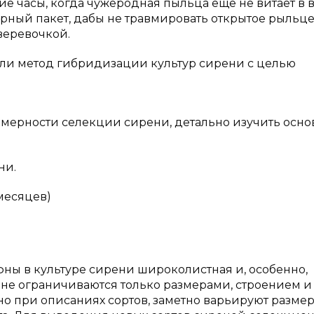
ие часы, когда чужеродная пыльца еще не витает в в
рный пакет, дабы не травмировать открытое рыльц
 веревочкой.
ели метод гибридизации культур сирени с целью
мерности селекции сирени, детально изучить осн
ни.
 месяцев)
ны в культуре сирени широколистная и, особенно,
не ограничиваются только размерами, строением и
но при описаниях сортов, заметно варьируют размер