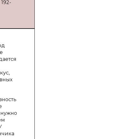
 192-
од
е
дается
кус,
ивных
вность
е
и нужно
ем
У
енчика