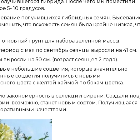
 получившегося гибрида. После чего мы поместили
е 5- 10 градусов.
севание получившихся гибридных семян. Высевани
менить, что всхожесть семян была крайне низкая, ч
открытый грунт для набора зеленной массы.
ериод с мая по сентябрь сеянцы выросли на 41 см.
выросли на 50 см. (возраст сеянцев 2 года).
рвые небольшие соцветия, которые значительно
ченные соцветия получились с новыми
ного цвета с желтой каймой по бокам цветка.
 закономерность в селекции сирени. Создали но
ии, возможно, станет новым сортом. Получившаяся
оративными качествами.