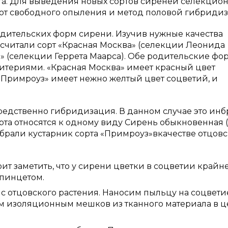
оста. Для выведения новых сортов сиреней селекцио
в от свободного опыления и метод половой гибриди
одительских форм сирени. Изучив нужные качества
читали сорт «Красная Москва» (селекции Леонида
» (селекции Геррета Маарса). Обе родительские фо
териями. «Красная Москва» имеет красный цвет
 «Примроуз» имеет нежно желтый цвет соцветий, и
редственно гибридизация. В данном случае это ин
рта относятся к одному виду Сирень обыкновенная (
выбрали кустарник сорта «Примроуз»вкачестве отцов
ит заметить, что у сирени цветки в соцветии крайн
пинцетом.
с отцовского растения. Наносим пыльцу на соцвети
м изоляционным мешков из тканного материала в ц