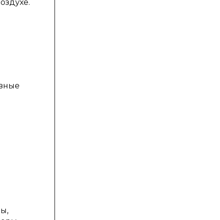
оздухе.
е
овные
ы,