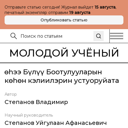
Отправьте статью сегодня! Журнал выйдет
15 августа
,
печатный экземпляр отправим
19 августа
Опубликовать статью
МОЛОДОЙ УЧЁНЫЙ
Үөһээ Бүлүү Боотулууларын
көһөн кэлиилэрин устуоруйата
Автор
Степанов Владимир
Научный руководитель
Степанов Уйгулаан Афанасьевич