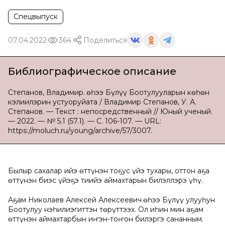
Спецвыпуск
07.04.2022
364
Поделиться
Библиографическое описание
Степанов, Владимир. Үөһээ Бүлүү Боотулууларын көһөн
кэлиилэрин устуоруйата / Владимир Степанов, У. А.
Степанов. — Текст : непосредственный // Юный ученый.
— 2022. — № 5.1 (57.1). — С. 106-107. — URL:
https://moluch.ru/young/archive/57/3007.
Былыр сахалар ийэ өттүнэн тоҕус үйэ тухары, оттон аҕа
өттүнэн биэс үйэҕэ тиийэ аймахтарын билэллэрэ үһү.
Аҕам Николаев Алексей Алексеевич Үөһээ Бүлүү улууһун
Боотулуу нэһилиэгиттэн төрүттээх. Ол иһин мин аҕам
өттүнэн аймахтарбын иҥэн-тоҥон билэргэ сананным.