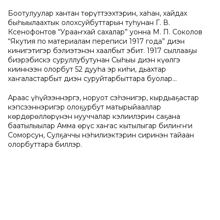
Боотулуулар хантан төрүттээхтэрин, хаһан, хайдах
быһыылаахтык олохсуйбуттарын туһунан Г. В.
Ксенофонтов “Урааҥхай сахалар” уонна М. П. Соколов
“Якутия по материалам переписи 1917 года” диэн
кинигэтигэр бэлиэтэнэн хаалбыт эбит. 1917 сыллааҕы
биэрэбискэ суруллубутунан Сыһыы диэн күөлгэ
кииннээн олорбут 52 дууһа эр киһи, дьахтар
хаҥаластарбыт диэн суруйтарбыттара буолар...
Араас үһүйээннэргэ, норуот сэһэнигэр, кырдьаҕастар
кэпсээннэригэр олоҕурбут матырыйааллар
көрдөрөллөрүнэн нууччалар кэлиилэрин саҕана
баатылыылар Амма өрүс хаҥас кытылыгар билиҥҥи
Соморсун, Сулҕаччы нэһилиэктэрин сиринэн тайаан
олорбуттара биллэр.