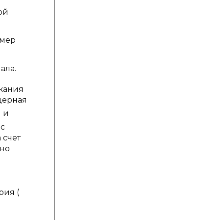
ой
 мер
ала.
жания
дерная
 и
 с
 счет
жно
рия (