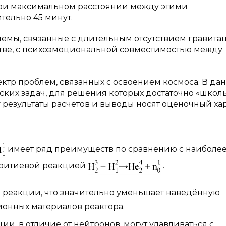
 при максимальном расстоянии между этими
тельно 45 минут.
емы, связанные с длительным отсутствием гравита
тве, с психоэмоциональной совместимостью между
ектр проблем, связанных с освоением космоса. В да
ских задач, для решения которых достаточно «школ
 результаты расчетов и выводы носят оценочный хар
имеет ряд преимуществ по сравнению с наиболе
тритиевой реакцией
.
ы реакции, что значительно уменьшает наведённую
онных материалов реактора.
ии, в отличие от нейтронов, могут улавливаться с