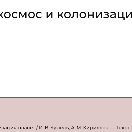
 космос и колонизац
ация планет / И. В. Кужель, А. М. Кириллов. — Текст :