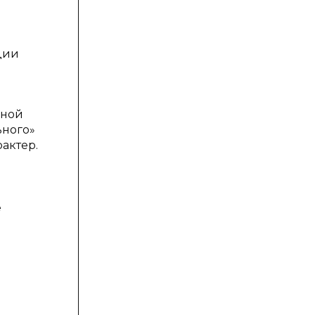
ции
нной
ьного»
актер.
е