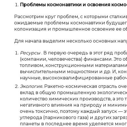
Проблемы космонавтики и
освоения космос
Рассмотрим круг проблем, с которыми сталки
ожидаемые проблемы космонавтики будущего
колонизация и промышленное освоение ее об
Для начала выделим несколько основных на
Ресурсы
. В первую очередь в этот ряд про
(компании, человечества) финансами. Это
топливом, конструкционными материалами (м
вычислительными мощностями и др. И, кон
научные, высококвалифицированные рабоч
Экология.
Ракетно-космическая отрасль оче
вклад в общую промышленную экологическу
количество химических производств, а это
негативного влияния на природу и минимиз
очень токсично, поэтому каждый запуск — 
углерода (парникового газа) и других загр
планеты в последнее время уделяется мног