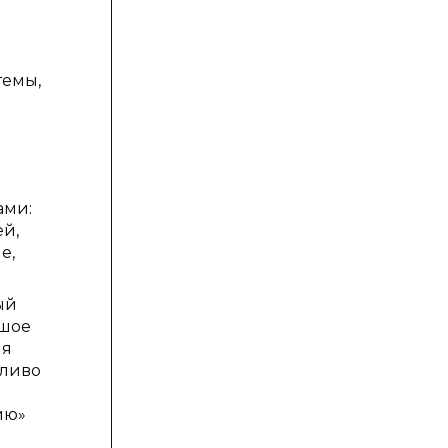
темы,
ами:
ей,
е,
ый
ьшое
ия
пливо
ию»