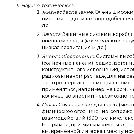
Научно-технические.
Жизнеобеспечение.
Очень широкий
питания, водо- и кислородобеспеч
др.
Защита.
Защитные системы корабля 
внешней среды (космические излуч
низкая гравитация и др.)
Энергообеспечение.
Системы выраб
(солнечные панели), радиоизотопн
конструктивного исполнения, исп
радиоактивном распаде, для нагре
электроэнергию с помощью термоэл
применяться, например, на космиче
количество энергии невозможно по
Связь.
Связь на сверхдальних (меж
физическое ограничение, сопряже
взаимодействий (300 тыс. км/с, так
Например, при минимальном расст
км, временной интервал между ис