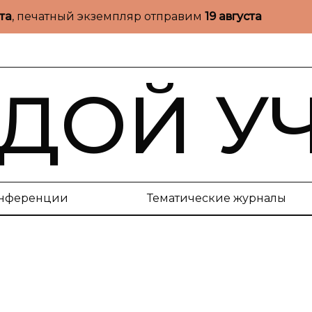
ста
, печатный экземпляр отправим
19 августа
ДОЙ У
нференции
Тематические журналы