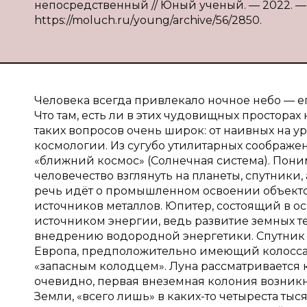
непосредственный // Юный ученый. — 2022. — № 
https://moluch.ru/young/archive/56/2850.
Человека всегда привлекало ночное небо — ег
Что там, есть ли в этих чудовищных просторах
таких вопросов очень широк: от наивных на у
космологии. Из сугубо утилитарных соображен
«ближний космос» (Солнечная система). Пони
человечество взглянуть на планеты, спутники,
речь идёт о промышленном освоении объектов
источников металлов. Юпитер, состоящий в о
источником энергии, ведь развитие земных т
внедрению водородной энергетики. Спутник Юп
Европа, предположительно имеющий колоссал
«запасным колодцем». Луна рассматривается к
очевидно, первая внеземная колония возникн
Земли, «всего лишь» в каких-то четыреста тыс