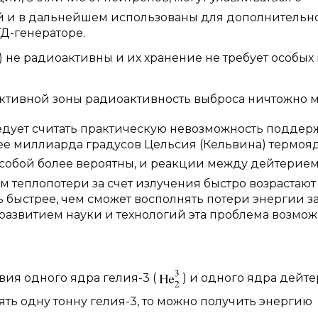
й и в дальнейшем использованы для дополнительн
Д-генераторе.
) не радиоактивны и их хранение не требует особых
ктивной зоны радиоактивность выброса ничтожно м
едует считать практическую невозможность поддер
нее миллиарда градусов Цельсия (Кельвина) термоя
 собой более вероятны, и реакции между дейтерием
м теплопотери за счет излучения быстро возрастают
ь быстрее, чем сможет восполнять потери энергии за
развитием науки и технологий эта проблема возмо
ия одного ядра гелия-3 (
) и одного ядра дейте
взять одну тонну гелия-3, то можно получить энергию