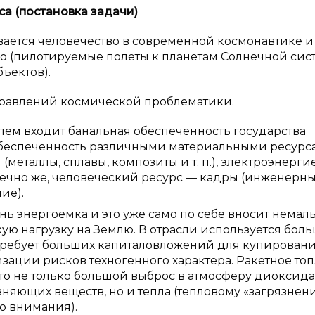
а (постановка задачи)
вается человечество в современной космонавтике и
 (пилотируемые полеты к планетам Солнечной сис
ъектов).
правлений космической проблематики.
блем входит банальная обеспеченность государства
 обеспеченность различными материальными ресурс
еталлы, сплавы, композиты и т. п.), электроэнерги
ечно же, человеческий ресурс — кадры (инженерны
ие).
нь энергоемка и это уже само по себе вносит немал
ю нагрузку на Землю. В отрасли используется бол
 требует больших капиталовложений для купирован
ации рисков техногенного характера. Ракетное то
это не только большой выброс в атмосферу диоксида
язняющих веществ, но и тепла (тепловому «загрязнен
о внимания).