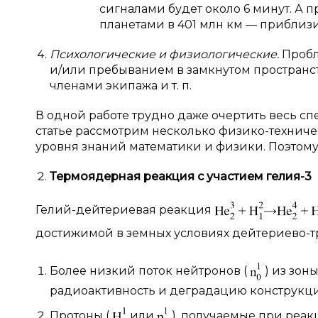
сигналами будет около 6 минут. А
планетами в 401 млн км — приблизи
Психологические и физиологические.
Пробл
и/или пребыванием в замкнутом пространс
членами экипажа и т. п.
В одной работе трудно даже очертить весь сп
статье рассмотрим несколько физико-техниче
уровня знаний математики и физики. Поэтому
Термоядерная реакция с
участием гелия-3
Гелий-дейтериевая реакция
достижимой в земных условиях дейтериево-
Более низкий поток нейтронов (
) из зон
радиоактивность и деградацию конструкци
Протоны (
или
), получаемые при реакц