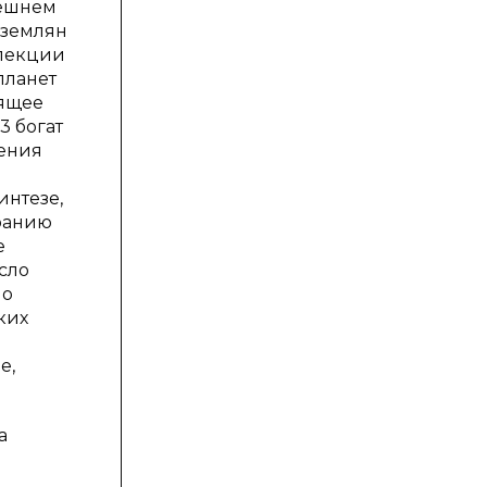
нешнем
 землян
 лекции
планет
оящее
3 богат
чения
интезе,
оранию
е
сло
 о
ких
е,
а