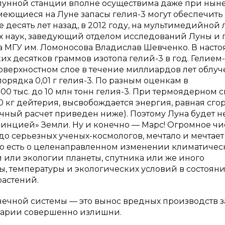
 лунной станции вполне осуществима даже при ны
имеющиеся на Луне запасы гелия-3 могут обеспечить
е десять лет назад, в 2012 году, на мультимедийной
х наук, заведующий отделом исследований Луны и 
а МГУ им. Ломоносова Владислав Шевченко. В наст
х десятков граммов изотопа гелий-3 в год. Гелием-
оверхностном слое в течение миллиардов лет облу
орядка 0,01 г гелия-3. По разным оценкам в
0 тыс. до 10 млн тонн гелия-3. При термоядерном с
70 кг дейтерия, высвобождается энергия, равная сг
чный расчет приведен ниже). Поэтому Луна будет н
винцией» Земли. Ну и конечно — Марс! Огромное чи
до серьезных ученых-космологов, мечтало и мечтает
 то есть о целенаправленном изменении климатичес
 или экологии планеты, спутника или же иного
, температуры и экологических условий в состояни
растений.
нечной системы — это вынос вредных производств з
тарии совершенно излишни.