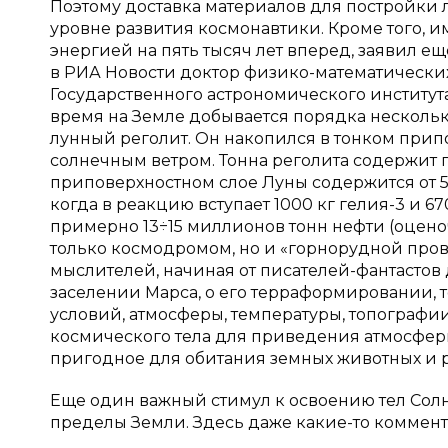
Поэтому доставка материалов для постройки
уровне развития космонавтики. Кроме того, 
энергией на пять тысяч лет вперед, заявил ещ
в РИА Новости доктор физико-математически
Государственного астрономического институт
время на Земле добывается порядка нескольки
лунный реголит. Он накопился в тонком прип
солнечным ветром. Тонна реголита содержит п
приповерхностном слое Луны содержится от 50
когда в реакцию вступает 1000 кг гелия-3 и 6
примерно 13÷15 миллионов тонн нефти (оцено
только космодромом, но и «горнорудной про
мыслителей, начиная от писателей-фантастов 
заселении Марса, о его терраформировании,
условий, атмосферы, температуры, топографии
космического тела для приведения атмосферы
пригодное для обитания земных животных и 
Еще один важный стимул к освоению тел Сол
пределы Земли. Здесь даже какие-то коммен