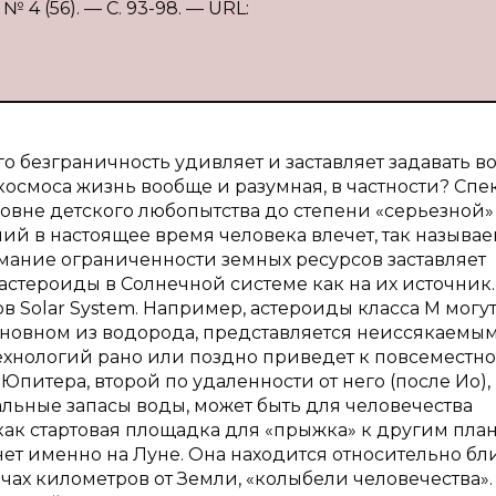
4 (56). — С. 93-98. — URL:
о безграничность удивляет и заставляет задавать в
 космоса жизнь вообще и разумная, в частности? Спе
ровне детского любопытства до степени «серьезной»
ий в настоящее время человека влечет, так называ
мание ограниченности земных ресурсов заставляет
 астероиды в Солнечной системе как на их источник. 
 Solar System. Например, астероиды класса М могут
сновном из водорода, представляется неиссякаемы
ехнологий рано или поздно приведет к повсеместн
итера, второй по удаленности от него (после Ио),
ьные запасы воды, может быть для человечества
ак стартовая площадка для «прыжка» к другим плане
ет именно на Луне. Она находится относительно бли
ячах километров от Земли, «колыбели человечества».