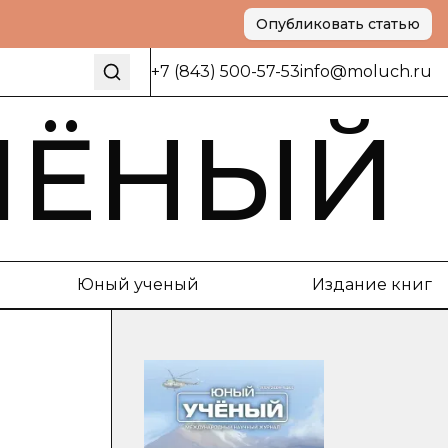
Опубликовать статью
+7 (843) 500-57-53
info@moluch.ru
ЧЁНЫЙ
Юный ученый
Издание книг