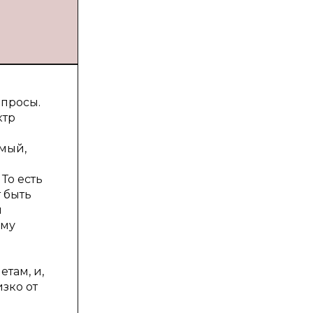
опросы.
ктр
емый,
То есть
 быть
м
ому
там, и,
зко от