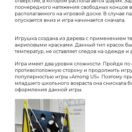
отверстие, в котором располагается шарик. 
поочередного натяжения свободных концов ве
располагаемого на игровой доске. В случае п
опускается вниз и игра начинается сначала.
Игрушка создана из дерева с применением т
акриловыми красками. Данный тип красок бы
температур, не оставляет следов на одежде и р
Игра имеет два уровня сложности. Пройдя по
противоположную сторону и продолжить игру.
популярностью игры «Among US». Поэтому пр
младшего школьного возраста она снискала 
оформления данной игры.