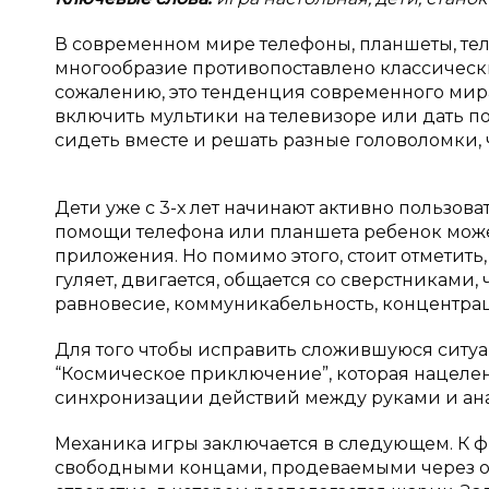
В современном мире телефоны, планшеты, те
многообразие противопоставлено классическ
сожалению, это тенденция современного мира
включить мультики на телевизоре или дать пои
сидеть вместе и решать разные головоломки, 
Дети уже с 3-х лет начинают активно пользова
помощи телефона или планшета ребенок може
приложения. Но помимо этого, стоит отметит
гуляет, двигается, общается со сверстниками, 
равновесие, коммуникабельность, концентра
Для того чтобы исправить сложившуюся ситу
“Космическое приключение”, которая нацеле
синхронизации действий между руками и ана
Механика игры заключается в следующем. К ф
свободными концами, продеваемыми через отв