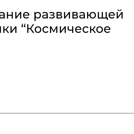
дание развивающей
шки “Космическое