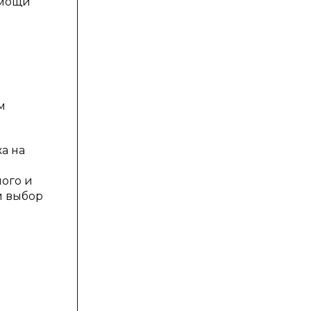
омощи
м
а на
ого и
й выбор