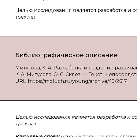
Целью исследования является разработка и с
трех лет.
Библиографическое описание
Митусова, К. А. Разработка и создание разв
К. А. Митусова, О. С. Склез. — Текст : непосредст
URL: https://moluch.ru/young/archive/49/2617.
Целью исследования является разработка и с
трех лет.
Ключевые слова:
игра настольная, дети, стано