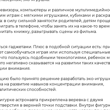
левизоры, компьютеры и различное мультимедийно
им играм с мягкими игрушками, кубиками и раскра
: в силу сильной занятости родителей, детям прощ
грать в телефоне, чтобы занять их на какое-то врем
читать книжку, разыгрывать сцены из фильма.
ться гаджетами. Плюс в подобной ситуации есть: пр
т самообучаться играя или используя специальны
ь, что пользуясь подобными технологиями, ребенок 
что негативно сказывается на развитии таких качеств,
ции внимания.
ацию было принято решение разработать эко-игруш
на на развитие навыков концентрации внимания,
литических способностей.
игурке астронавта прикреплена веревка с двумя
ерстия в верхней точки подставки. Внутри фигурк