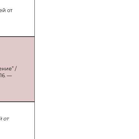
ей от
ние” /
16. —
й от