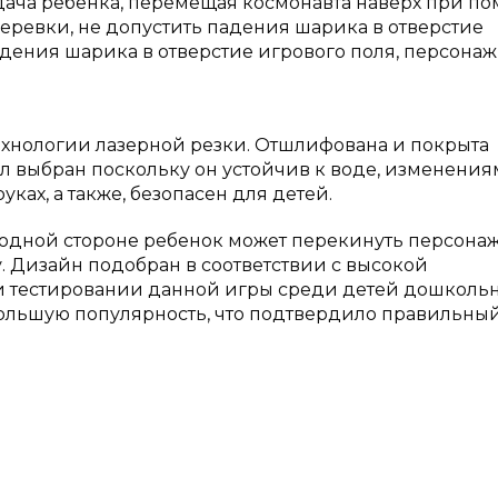
Задача ребенка, перемещая космонавта наверх при п
ревки, не допустить падения шарика в отверстие
адения шарика в отверстие игрового поля, персонаж
ехнологии лазерной резки. Отшлифована и покрыта
л выбран поскольку он устойчив к воде, изменения
уках, а также, безопасен для детей.
 одной стороне ребенок может перекинуть персонаж
 Дизайн подобран в соответствии с высокой
и тестировании данной игры среди детей дошкольн
большую популярность, что подтвердило правильны