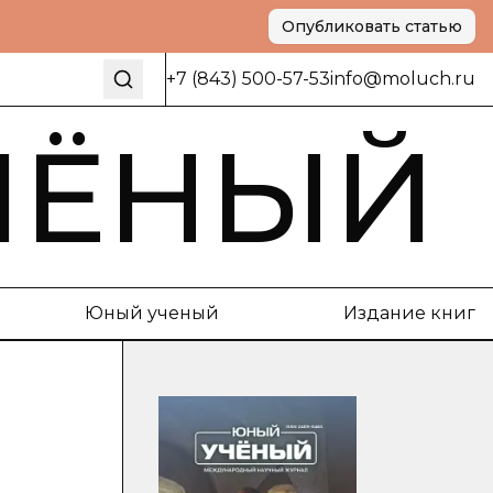
Опубликовать статью
+7 (843) 500-57-53
info@moluch.ru
ЧЁНЫЙ
Юный ученый
Издание книг