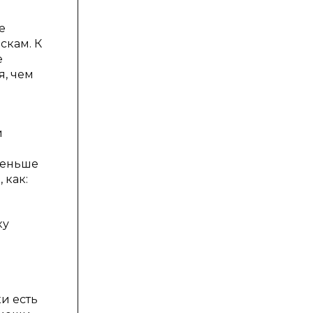
е
скам. К
е
я, чем
и
е
меньше
 как:
ку
и есть