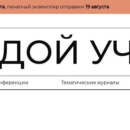
ста
, печатный экземпляр отправим
19 августа
ДОЙ У
нференции
Тематические журналы