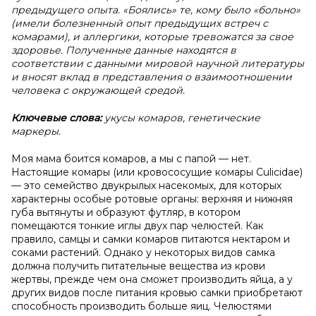
предыдущего опыта. «Боялись» те, кому было «больно»
(имели болезненный опыт предыдущих встреч с
комарами), и аллергики, которые тревожатся за свое
здоровье. Полученные данные находятся в
соответствии с данными мировой научной литературы
и вносят вклад в представления о взаимоотношении
человека с окружающей средой.
Ключевые слова:
укусы комаров, генетические
маркеры.
Моя мама боится комаров, а мы с папой — нет.
Настоящие комары (или кровососущие комары Culicidae)
— это семейство двукрылых насекомых, для которых
характерны особые ротовые органы: верхняя и нижняя
губа вытянуты и образуют футляр, в котором
помещаются тонкие иглы двух пар челюстей. Как
правило, самцы и самки комаров питаются нектаром и
соками растений. Однако у некоторых видов самка
должна получить питательные вещества из крови
жертвы, прежде чем она сможет производить яйца, а у
других видов после питания кровью самки приобретают
способность производить больше яиц. Челюстями