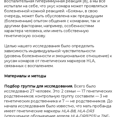
воспалительная гипериммунная реакция [8], а мы все
испытали на себе, что укус комара может проявляться
болезненной кожной реакцией. «Боязнь», в свою
очередь, может быть обусловлена как предыдущим
(болезненным) опытом общения с комарами, так и
другими факторами, например, особенностями
характера человека, или иметь собственную
генетическую основу.
Целью нашего исследования было определить
зависимость индивидуальной чувствительности
(уровень болезненности и эмоциональное отношение) к
укусам комаров от генетических маркеров HLA,
связанных с воспалением.
Материалы и
методы
Подбор группы для исследования.
Всего было
исследовано 27 человек. Это: 2 семьи — 17 генетических
родственников; контрольную группу составили — 3 не
генетических родственника и 7 — не родственников. До
начала исследования было известно, что мать пробанда
имеет генетические маркеры
HLA-B8, HLA-DR3
(упрощенное обозначение аллеля
HLA-DRB1*03)
и
TNF-