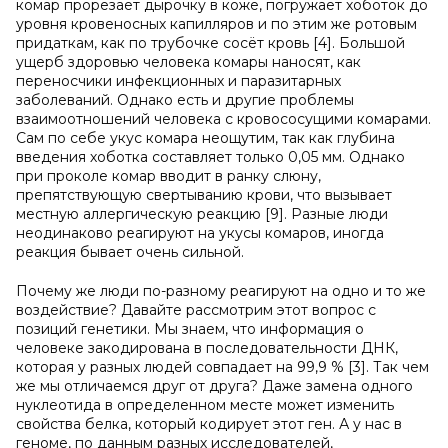
комар прорезает дырочку в коже, погружает хоботок до
уровня кровеносных капилляров и по этим же ротовым
придаткам, как по трубочке сосёт кровь [4]. Большой
ущерб здоровью человека комары наносят, как
переносчики инфекционных и паразитарных
заболеваний. Однако есть и другие проблемы
взаимоотношений человека с кровососущими комарами.
Сам по себе укус комара неощутим, так как глубина
введения хоботка составляет только 0,05 мм. Однако
при проколе комар вводит в ранку слюну,
препятствующую свертыванию крови, что вызывает
местную аллергическую реакцию [9]. Разные люди
неодинаково реагируют на укусы комаров, иногда
реакция бывает очень сильной.
Почему же люди по-разному реагируют на одно и то же
воздействие? Давайте рассмотрим этот вопрос с
позиций генетики. Мы знаем, что информация о
человеке закодирована в последовательности ДНК,
которая у разных людей совпадает на 99,9 % [3]. Так чем
же мы отличаемся друг от друга? Даже замена одного
нуклеотида в определенном месте может изменить
свойства белка, который кодирует этот ген. А у нас в
геноме, по данным разных исследователей,