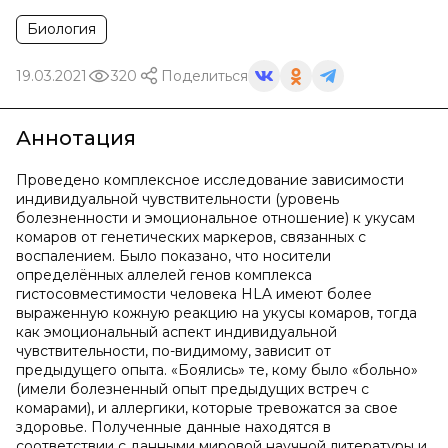
Биология
19.03.2021
320
Поделиться
Аннотация
Проведено комплексное исследование зависимости
индивидуальной чувствительности (уровень
болезненности и эмоциональное отношение) к укусам
комаров от генетических маркеров, связанных с
воспалением. Было показано, что носители
определённых аллелей генов комплекса
гистосовместимости человека HLA имеют более
выраженную кожную реакцию на укусы комаров, тогда
как эмоциональный аспект индивидуальной
чувствительности, по-видимому, зависит от
предыдущего опыта. «Боялись» те, кому было «больно»
(имели болезненный опыт предыдущих встреч с
комарами), и аллергики, которые тревожатся за свое
здоровье. Полученные данные находятся в
соответствии с данными мировой научной литературы и