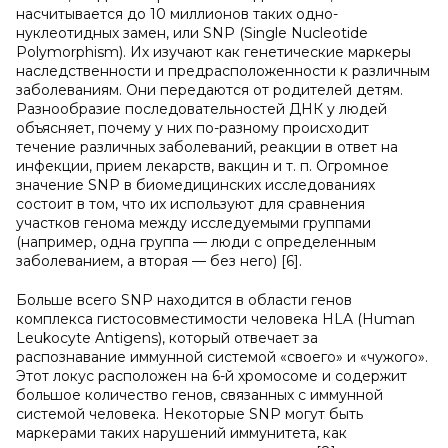
насчитывается до 10 миллионов таких одно-
нуклеотидных замен, или SNP (Single Nucleotide
Polymorphism). Их изучают как генетические маркеры
наследственности и предрасположенности к различным
заболеваниям. Они передаются от родителей детям.
Разнообразие последовательностей ДНК у людей
объясняет, почему у них по-разному происходит
течение различных заболеваний, реакции в ответ на
инфекции, прием лекарств, вакцин и т. п. Огромное
значение SNP в биомедицинских исследованиях
состоит в том, что их используют для сравнения
участков генома между исследуемыми группами
(например, одна группа — люди с определенным
заболеванием, а вторая — без него) [6].
Больше всего SNP находится в области генов
комплекса гистосовместимости человека HLA (Human
Leukocyte Antigens), который отвечает за
распознавание иммунной системой «своего» и «чужого».
Этот локус расположен на 6-й хромосоме и содержит
большое количество генов, связанных с иммунной
системой человека. Некоторые SNP могут быть
маркерами таких нарушений иммунитета, как