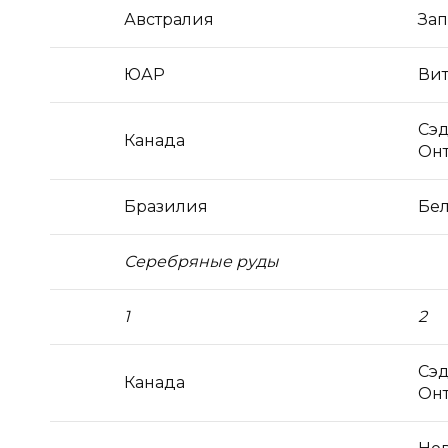
Австралия
Зап
ЮАР
Ви
Сэ
Канада
Он
Бразилия
Бел
Серебряные руды
1
2
Сэ
Канада
Он