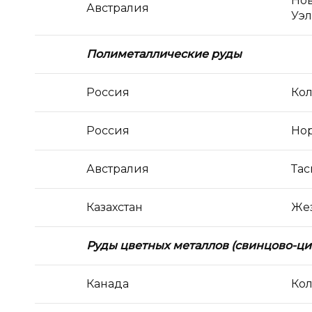
Но
Австралия
Уэл
Полиметаллические руды
Россия
Кол
Россия
Но
Австралия
Та
Казахстан
Же
Руды цветных металлов (свинцово-ц
Канада
Ко