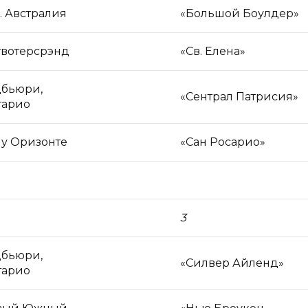
. Австралия
«Большой Боулдер»
твотерсрэнд
«Св. Елена»
дбьюри,
«Сентрал Патрисия»
тарио
у Оризонте
«Сан Росарио»
3
дбьюри,
«Силвер Айленд»
тарио