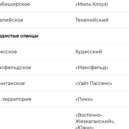
рбиширское
«Миль Клоуз)
келийское
Текелийский
едистые сланцы
есское
Худесский
нсфельдское
«Мансфельд»
чиганское
«Уайт Пассенс»
. территория
«Пико»
«Восточно-
Жезкаганский»,
«Южно-