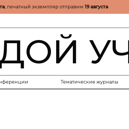
ста
, печатный экземпляр отправим
19 августа
ДОЙ У
нференции
Тематические журналы