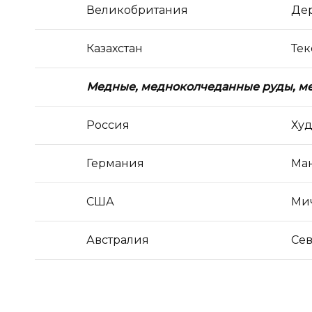
Великобритания
Де
Казахстан
Те
Медные, медноколчеданные руды, м
Россия
Худ
Германия
Ма
США
Ми
Австралия
Сев