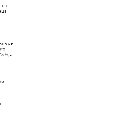
отен
нца,
ьных и
что
5 %, а
ри
,