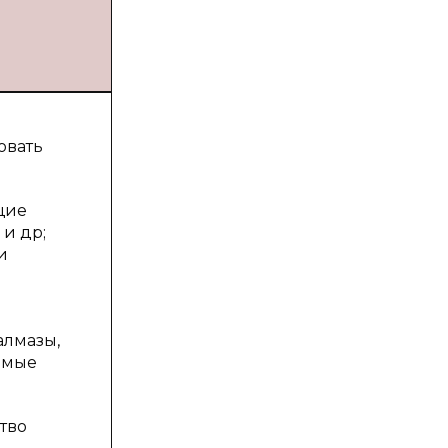
овать
щие
 и др;
и
алмазы,
емые
тво