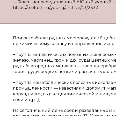
— Текст : непосредственный // Юный ученый. — 2
https://moluch.ru/young/archive/43/2332.
При разработке рудных месторождений доб
по химическому составу и направлению испо
− группа металлических полезных ископаемых
железо, марганец, хром и др.; руды цветных 
руды благородных металлов — золота, серебр
тория; руды редких, легких и рассеянных элем
− группа неметаллических полезных ископаем
промышленности — известняки, доломит, магне
корунд и др.; сырье для химической и пище
соли и др. [1].
На сегодняшний день среди разведанных ми