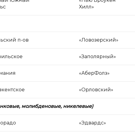
вый Южный
«Нью Броукен
ьс
Хилл»
ьский п-ов
«Ловозерский»
рильское
«Заполярный»
смания
«АберФолз»
зкентское
«Орловский»
инковые, молибденовые, никелевые)
лорадо
«Эдвардс»