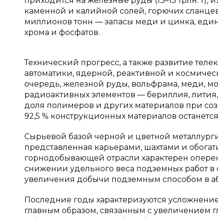
приходится на железные руды (13–15 трлн. т),
каменной и калийной солей, горючих сланце
миллионов тонн — запасы меди и цинка, еди
хрома и фосфатов.
Технический прогресс, а также развитие тел
автоматики, ядерной, реактивной и космичес
очередь, железной руды, вольфрама, меди, м
радиоактивных элементов — бериллия, лития, т
доля полимеров и других материалов при соз
92,5 % конструкционных материалов останетс
Сырьевой базой черной и цветной металлург
представленная карьерами, шахтами и обога
горнодобывающей отрасли характерен опереж
снижении удельного веса подземных работ 
увеличения добычи подземным способом в а
Последние годы характеризуются усложнение
главным образом, связанным с увеличением гл