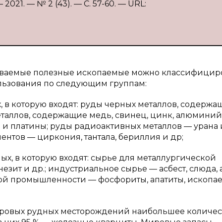
021. — № 2 (43). — С. 57-60. — URL:
ываемые полезные ископаемые можно классифицир
льзования по следующим группам:
, в которую входят: руды черных металлов, содержа
металлов, содержащие медь, свинец, цинк, алюминий
а и платины; руды радиоактивных металлов — урана 
ентов — циркония, тантала, бериллия и др;
ых, в которую входят: сырье для металлургической
зит и др.; индустриальное сырье — асбест, слюда, 
вой промышленности — фосфориты, апатиты, ископа
ровых рудных месторождений наибольшее количес