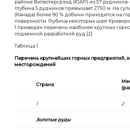
районе Витвотерсрэнд (ЮАР) из 57 рудников —
глубина 5 рудников превышает 2750 м. На 
(Канада) более 90 % добычи приходится на го
поверхности. Глубина некоторых шахт Криворо
1 приведен перечень наиболее крупных гор
подземной разработкой руд [2].
Таблица 1
Перечень крупнейших горных предприятий, 
месторождений
Ме
Страна
(ра
1
2
Золотые руды