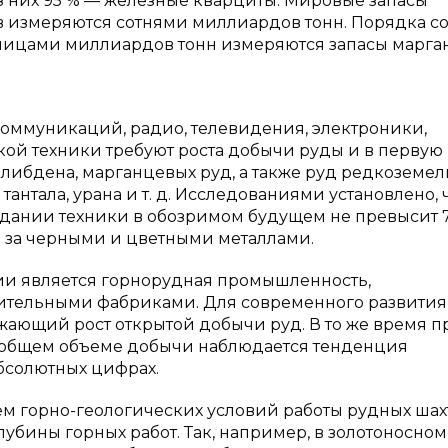
 из них 95 % — железные кварциты. Мировые запасы
в измеряются сотнями миллиардов тонн. Порядка с
ницами миллиардов тонн измеряются запасы марга
екоммуникаций, радио, телевидения, электроники,
кой техники требуют роста добычи руды и в первую
олибдена, марганцевых руд, а также руд редкоземел
антала, урана и т. д. Исследованиями установлено, 
дании техники в обозримом будущем не превысит 7,
я за черными и цветными металлами.
ии является горнорудная промышленность,
тительными фабриками. Для современного развития
ающий рост открытой добычи руд. В то же время п
в общем объеме добычи наблюдается тенденция
бсолютных цифрах.
м горно-геологических условий работы рудных шахт
убины горных работ. Так, например, в золотоносном