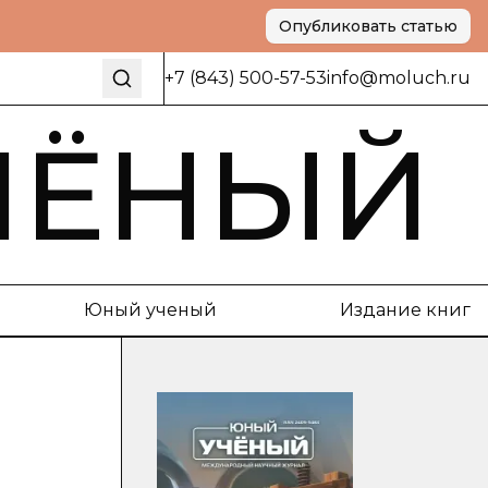
Опубликовать статью
+7 (843) 500-57-53
info@moluch.ru
ЧЁНЫЙ
Юный ученый
Издание книг