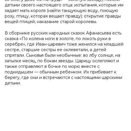
детьми своего настоящего отца; испытания, которые им
задает мать короля (найти танцующую воду, поющую
розу, птицу, которая вещает правду); открытие правды
вещей птицей, наказание старой королевы.
В сборнике русских народных сказок Афанасьева есть
сказка «По колена ноги в золоте, по локоть руки в
серебре», где Иван-царевич тоже женился на младшей
сестре, старшие сестры ее оклеветали, а детей
спрятали. Сыновья были необычные: во лбу солнце, на
затылке месяц, по бокам звезды. Царицу ослепляют и
также отправляют в бочке по морю вместе с
подкидышем — обычным ребенком. Их прибивает к
берегу, где они и встречаются с настоящими царскими
детьми.