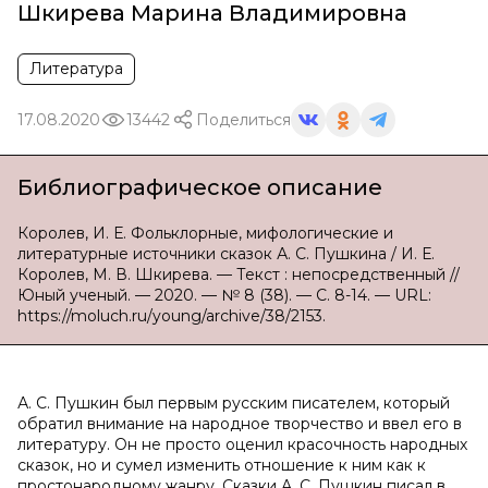
Шкирева Марина Владимировна
Литература
17.08.2020
13442
Поделиться
Библиографическое описание
Королев, И. Е. Фольклорные, мифологические и
литературные источники сказок А. С. Пушкина / И. Е.
Королев, М. В. Шкирева. — Текст : непосредственный //
Юный ученый. — 2020. — № 8 (38). — С. 8-14. — URL:
https://moluch.ru/young/archive/38/2153.
А. С. Пушкин был первым русским писателем, который
обратил внимание на народное творчество и ввел его в
литературу. Он не просто оценил красочность народных
сказок, но и сумел изменить отношение к ним как к
простонародному жанру. Сказки А. С. Пушкин писал в