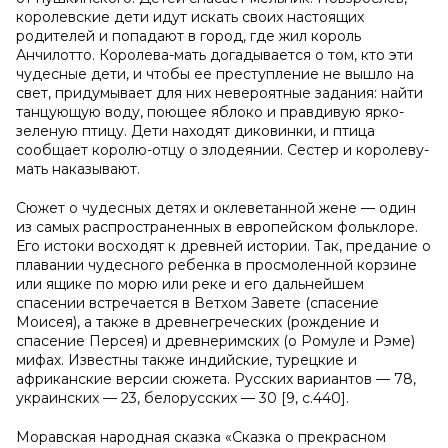
королевские дети идут искать своих настоящих
родителей и попадают в город, где жил король
Анчилотто. Королева-мать догадывается о том, кто эти
чудесные дети, и чтобы ее преступление не вышло на
свет, придумывает для них невероятные задания: найти
танцующую воду, поющее яблоко и правдивую ярко-
зеленую птицу. Дети находят диковинки, и птица
сообщает королю-отцу о злодеянии. Сестер и королеву-
мать наказывают.
Сюжет о чудесных детях и оклеветанной жене — один
из самых распространенных в европейском фольклоре.
Его истоки восходят к древней истории. Так, предание о
плавании чудесного ребенка в просмоленной корзине
или ящике по морю или реке и его дальнейшем
спасении встречается в Ветхом Завете (спасение
Моисея), а также в древнегреческих (рождение и
спасение Персея) и древнеримских (о Ромуле и Рэме)
мифах. Известны также индийские, турецкие и
африканские версии сюжета. Русских вариантов — 78,
украинских — 23, белорусских — 30 [9, с.440].
Моравская народная сказка «Сказка о прекрасном