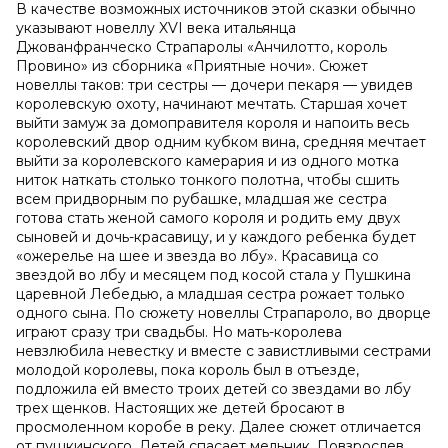
В качестве возможных источников этой сказки обычно
указывают новеллу XVI века итальянца
Джованфранческо Страпаролы «Анчилотто, король
Провино» из сборника «Приятные ночи». Сюжет
новеллы таков: три сестры — дочери пекаря — увидев
королевскую охоту, начинают мечтать. Старшая хочет
выйти замуж за домоправителя короля и напоить весь
королевский двор одним кубком вина, средняя мечтает
выйти за королевского камерария и из одного мотка
ниток наткать столько тонкого полотна, чтобы сшить
всем придворным по рубашке, младшая же сестра
готова стать женой самого короля и родить ему двух
сыновей и дочь-красавицу, и у каждого ребенка будет
«ожерелье на шее и звезда во лбу». Красавица со
звездой во лбу и месяцем под косой стала у Пушкина
царевной Лебедью, а младшая сестра рожает только
одного сына. По сюжету новеллы Страпароло, во дворце
играют сразу три свадьбы. Но мать-королева
невзлюбила невестку и вместе с завистливыми сестрами
молодой королевы, пока король был в отъезде,
подложила ей вместо троих детей со звездами во лбу
трех щенков. Настоящих же детей бросают в
просмоленном коробе в реку. Далее сюжет отличается
от пушкинского. Детей спасает мельник. Повзрослев,