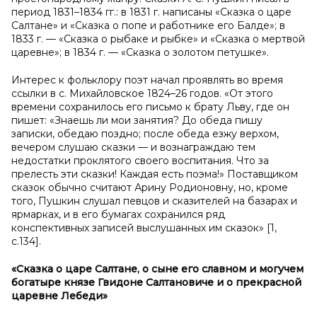
период 1831–1834 гг.: в 1831 г. написаны «Сказка о царе
Салтане» и «Сказка о попе и работнике его Балде»; в
1833 г. — «Сказка о рыбаке и рыбке» и «Сказка о мертвой
царевне»; в 1834 г. — «Сказка о золотом петушке».
Интерес к фольклору поэт начал проявлять во время
ссылки в с. Михайловское 1824–26 годов. «От этого
времени сохранилось его письмо к брату Льву, где он
пишет: «Знаешь ли мои занятия? До обеда пишу
записки, обедаю поздно; после обеда езжу верхом,
вечером слушаю сказки — и вознаграждаю тем
недостатки проклятого своего воспитания. Что за
прелесть эти сказки! Каждая есть поэма!» Поставщиком
сказок обычно считают Арину Родионовну, но, кроме
того, Пушкин слушал певцов и сказителей на базарах и
ярмарках, и в его бумагах сохранился ряд
конспективных записей выслушанных им сказок» [1,
с.134].
«Сказка о
царе Салтане, о
сыне его славном и
могучем
богатыре князе Гвидоне Салтановиче и
о прекрасной
царевне Лебеди»