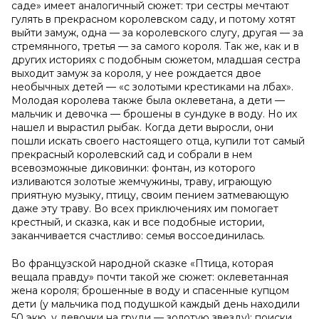
саде» имеет аналогичный сюжет: три сестры мечтают
гулять в прекрасном королевском саду, и потому хотят
выйти замуж, одна — за королевского слугу, другая — за
стремянного, третья — за самого короля. Так же, как и в
других историях с подобным сюжетом, младшая сестра
выходит замуж за короля, у нее рождается двое
необычных детей — «с золотыми крестиками на лбах».
Молодая королева также была оклеветана, а дети —
мальчик и девочка — брошены в сундуке в воду. Но их
нашел и вырастил рыбак. Когда дети выросли, они
пошли искать своего настоящего отца, купили тот самый
прекрасный королевский сад и собрали в нем
всевозможные диковинки: фонтан, из которого
изливаются золотые жемчужины, траву, играющую
приятную музыку, птицу, своим пением затмевающую
даже эту траву. Во всех приключениях им помогает
крестный, и сказка, как и все подобные истории,
заканчивается счастливо: семья воссоединилась.
Во французской народной сказке «Птица, которая
вещала правду» почти такой же сюжет: оклеветанная
жена короля; брошенные в воду и спасенные купцом
дети (у мальчика под подушкой каждый день находили
50 экю, у девочки на груди — золотую звезду); поиски