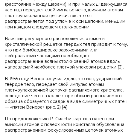
(расстояние между шарами), и при малых
D
движущаяся
частица передает свой импульс неподвижным атомам
плотноупакованной цепочки, так, что он
распространяется под углом
θ
к оси цепочки, меньшим
при каждом следующем столкновении.
Влияние регулярного расположения атомов в
кристаллической решетке твердых тел приводит к тому,
что при бомбардировке заряженными или
нейтральными частицами преобладает
распространение волны столкновений атомов вдоль
направлений наиболее плотной упаковки решетки [3].
В 1955 году Венер озвучил идею, что ион, ударяющий
твёрдое тело, передает свой импульс атомам
плотноупакованной цепочки распыляемого кристалла,
вследствие чего на коллекторе вблизи распыляемого
образца образуется осадок в виде симметричных пятен
— «пятен Венера» (рис. 2) [4].
По предположению Р. Силсби, картина пятен при
эмиссии атомов с поверхности кристалла обусловлена
распространением фокусированных цепочек атомных