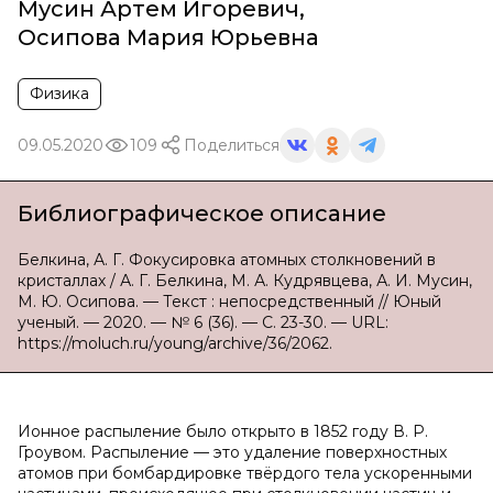
Мусин Артем Игоревич
,
Осипова Мария Юрьевна
Физика
09.05.2020
109
Поделиться
Библиографическое описание
Белкина, А. Г. Фокусировка атомных столкновений в
кристаллах / А. Г. Белкина, М. А. Кудрявцева, А. И. Мусин,
М. Ю. Осипова. — Текст : непосредственный // Юный
ученый. — 2020. — № 6 (36). — С. 23-30. — URL:
https://moluch.ru/young/archive/36/2062.
Ионное распыление было открыто в 1852 году В. Р.
Гроувом. Распыление — это удаление поверхностных
атомов при бомбардировке твёрдого тела ускоренными