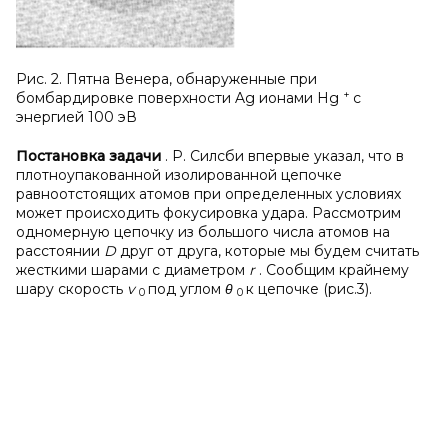
Рис. 2. Пятна Венера, обнаруженные при
+
бомбардировке поверхности Ag ионами Hg
с
энергией 100 эВ
Постановка задачи
. Р. Силсби впервые указал, что в
плотноупакованной изолированной цепочке
равноотстоящих атомов при определенных условиях
может происходить фокусировка удара. Рассмотрим
одномерную цепочку из большого числа атомов на
расстоянии
D
друг от друга, которые мы будем считать
жесткими шарами с диаметром
r
. Сообщим крайнему
шару скорость
v
под углом
θ
к цепочке (рис.3).
0
0