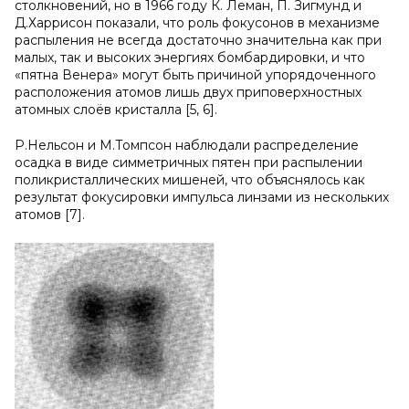
столкновений, но в 1966 году К. Леман, П. Зигмунд и
Д.Харрисон показали, что роль фокусонов в механизме
распыления не всегда достаточно значительна как при
малых, так и высоких энергиях бомбардировки, и что
«пятна Венера» могут быть причиной упорядоченного
расположения атомов лишь двух приповерхностных
атомных слоёв кристалла [5, 6].
Р.Нельсон и М.Томпсон наблюдали распределение
осадка в виде симметричных пятен при распылении
поликристаллических мишеней, что объяснялось как
результат фокусировки импульса линзами из нескольких
атомов [7].