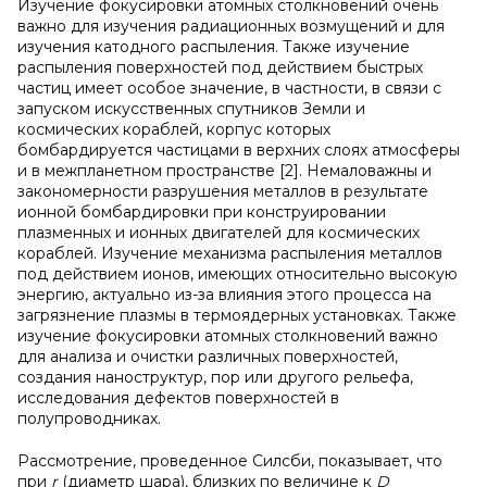
Изучение фокусировки атомных столкновений очень
важно для изучения радиационных возмущений и для
изучения катодного распыления. Также изучение
распыления поверхностей под действием быстрых
частиц имеет особое значение, в частности, в связи с
запуском искусственных спутников Земли и
космических кораблей, корпус которых
бомбардируется частицами в верхних слоях атмосферы
и в межпланетном пространстве [2]. Немаловажны и
закономерности разрушения металлов в результате
ионной бомбардировки при конструировании
плазменных и ионных двигателей для космических
кораблей. Изучение механизма распыления металлов
под действием ионов, имеющих относительно высокую
энергию, актуально из-за влияния этого процесса на
загрязнение плазмы в термоядерных установках. Также
изучение фокусировки атомных столкновений важно
для анализа и очистки различных поверхностей,
создания наноструктур, пор или другого рельефа,
исследования дефектов поверхностей в
полупроводниках.
Рассмотрение, проведенное Силсби, показывает, что
при
r
(диаметр шара), близких по величине к
D