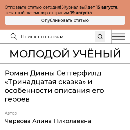
Отправьте статью сегодня! Журнал выйдет
15 августа
,
печатный экземпляр отправим
19 августа
Опубликовать статью
МОЛОДОЙ УЧЁНЫЙ
Роман Дианы Сеттерфилд
«Тринадцатая сказка» и
особенности описания его
героев
Автор
Червова Алина Николаевна