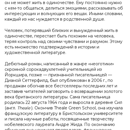
он не может жить в одиночестве. Ему постоянно нужно
с кем-то общаться, делиться эмоциями, рассказывать об
интересующих и волнующих его вещах. Иными словами,
каждый из нас нуждается в родственной душе.
Человек, потерявший близких и вынужденный жить в
одиночестве, перестает быть похожим на человека,
теряя контроль над своими чувствами и разумом. Этому
есть множество подтверждений в истории и
художественной литературе.
Дебютный роман, написанный в жанре «неоготики»
скромной сорокадвухлетней учительницей из
Йоркшира, позже — признанной писательницей —
Дианой Сеттерфилд, был опубликован в 2006 г., по
продажам обогнав все бестселлеры последних лет и
заставив читателей заговорить о возвращении золотого
века британского литературы. Сама писательница
родилась 22 августа 1964 года и выросла в деревне Сил
(англ.
Theale
). Окончив Theale Green School, она изучала
французскую литературу в Бристольском университете
и писала научные работы, посвященные творчеству
нобелевского лауреата Андре Жида. По окончанию