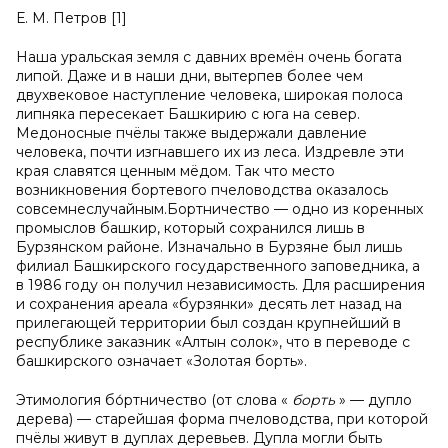
Е. М. Петров [1]
Наша уральская земля с давних времён очень богата
липой. Даже и в наши дни, вытерпев более чем
двухвековое наступление человека, широкая полоса
липняка пересекает Башкирию с юга на север.
Медоносные пчёлы также выдержали давление
человека, почти изгнавшего их из леса. Издревле эти
края славятся ценным мёдом. Так что место
возникновения бортевого пчеловодства оказалось
совсемнеслучайным.Бортничество — одно из коренных
промыслов башкир, который сохранился лишь в
Бурзянском районе. Изначально в Бурзяне был лишь
филиал Башкирского государственного заповедника, а
в 1986 году он получил независимость. Для расширения
и сохранения ареала «бурзянки» десять лет назад на
прилегающей территории был создан крупнейший в
республике заказник «Алтын солок», что в переводе с
башкирского означает «Золотая борть».
Этимология бо́ртничество (от слова «
борть
» — дупло
дерева) — старейшая форма пчеловодства, при которой
пчёлы живут в дуплах деревьев. Дупла могли быть