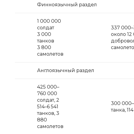
Финноязычный раздел
1 000 000
солдат
337 000–
3 000
около 12
танков
добровол
3 800
самолет
самолетов
Англоязычный раздел
425 000–
760 000
солдат, 2
300 000–
514–6 541
танка, 11
танков, 3
880
самолетов