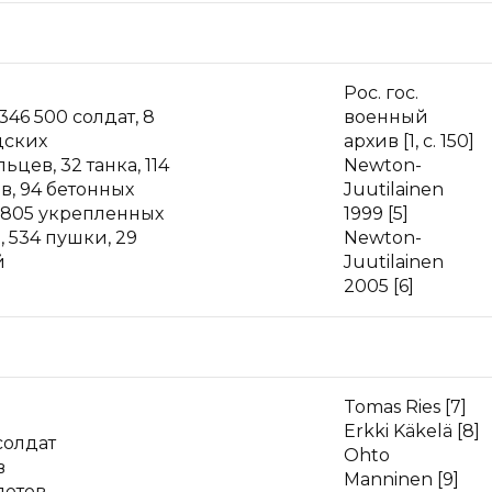
Рос. гос.
346 500 солдат, 8
военный
дских
архив [1, с. 150]
цев, 32 танка, 114
Newton-
в, 94 бетонных
Juutilainen
 805 укрепленных
1999 [5]
, 534 пушки, 29
Newton-
й
Juutilainen
2005 [6]
Tomas Ries [7]
Erkki Käkelä [8]
солдат
Ohto
в
Manninen [9]
летов