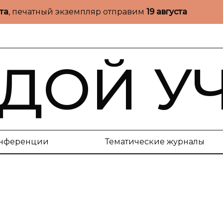
ста
, печатный экземпляр отправим
19 августа
ДОЙ У
нференции
Тематические журналы