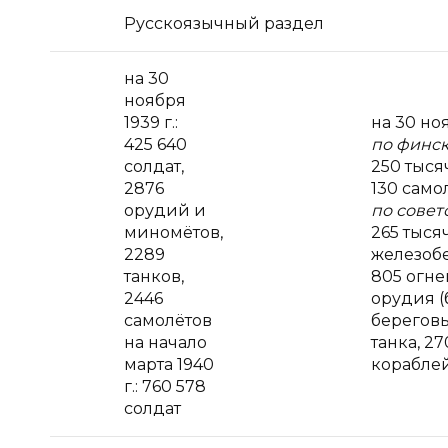
Русскоязычный раздел
на 30
ноября
1939 г.:
на 30 ноя
425 640
по финс
солдат,
250 тысяч
2876
130 само
орудий и
по совет
миномётов,
265 тысяч
2289
железоб
танков,
805 огне
2446
орудия (
самолётов
береговы
на начало
танка, 27
марта 1940
корабле
г.: 760 578
солдат