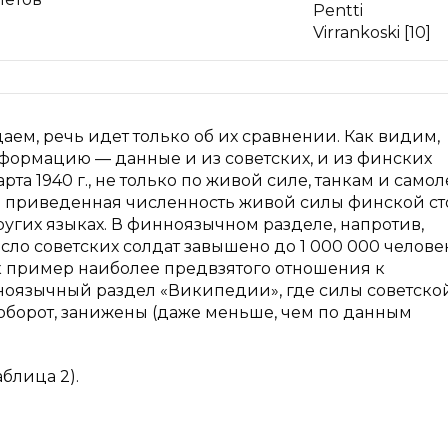
Pentti
Virrankoski [10]
аем, речь идет только об их сравнении. Как видим,
формацию — данные и из советских, и из финских
арта 1940 г., не только по живой силе, танкам и самол
ем приведенная численность живой силы финской с
угих языках. В финноязычном разделе, напротив,
ло советских солдат завышено до 1 000 000 человек
ак пример наиболее предвзятого отношения к
оязычный раздел «Википедии», где силы советско
оборот, занижены (даже меньше, чем по данным
блица 2).