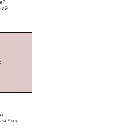
сей
 ней
:
ей
ней был