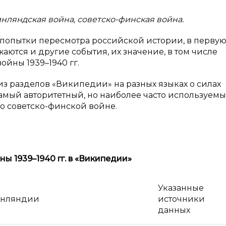
инляндская война,
советско-финская война.
я попытки пересмотра российской истории, в перву
ются и другие события, их значение, в том числе
ойны 1939–1940 гг.
з разделов «Википедии» на разных языках о силах
 самый авторитетный, но наиболее часто используем
 советско-финской войне.
йны 1939–1940
гг. в «Википедии»
Указанные
инляндии
источники
данных