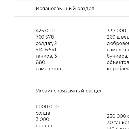
Испаноязычный раздел
425 000–
337 000–
760 578
260 шве
солдат, 2
доброволь
514–6 541
самолето
танков, 3
бункера,
880
объектов
самолетов
корабле
Украинскоязычный раздел
1 000 000
солдат
250 000 
3 000
30 танко
танков
130 само