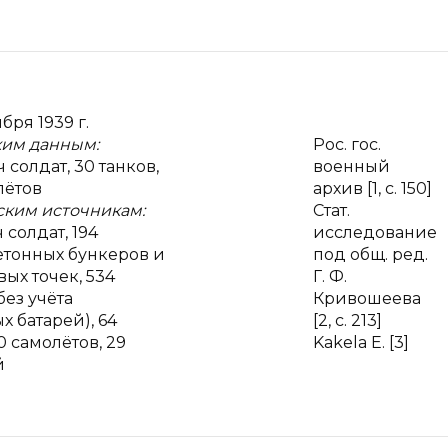
бря 1939 г.
ким данным:
Рос. гос.
 солдат, 30 танков,
военный
лётов
архив [1, с. 150]
ским источникам:
Стат.
 солдат, 194
исследование
етонных бункеров и
под общ. ред.
вых точек, 534
Г. Ф.
без учёта
Кривошеева
х батарей), 64
[2, с. 213]
0 самолётов, 29
Kakela E. [3]
й