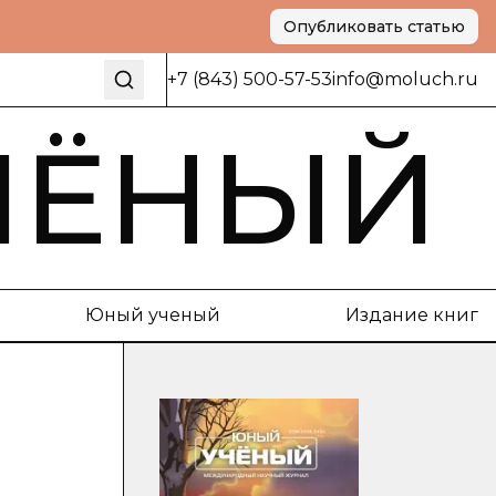
Опубликовать статью
+7 (843) 500-57-53
info@moluch.ru
ЧЁНЫЙ
Юный ученый
Издание книг