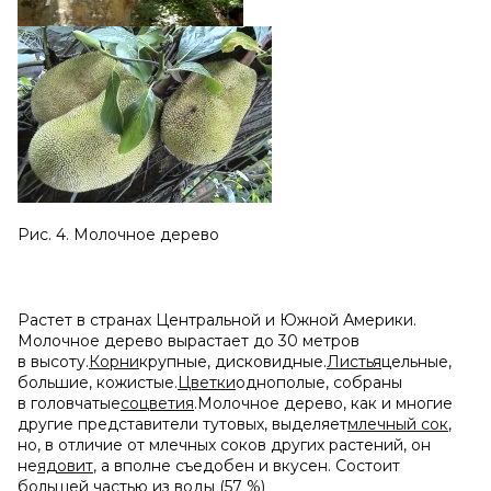
Рис. 4. Молочное дерево
Растет в странах Центральной и Южной Америки.
Молочное дерево вырастает до 30 метров
в высоту.
Корни
крупные, дисковидные.
Листья
цельные,
большие, кожистые.
Цветки
однополые, собраны
в головчатые
соцветия
.Молочное дерево, как и многие
другие представители тутовых, выделяет
млечный сок
,
но, в отличие от млечных соков других растений, он
не
ядовит
, а вполне съедобен и вкусен. Состоит
большей частью из воды (57 %)