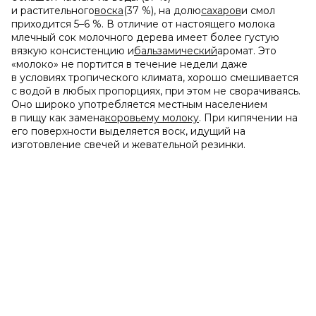
и растительного
воска
(37 %), на долю
сахаров
и смол
приходится 5–6 %. В отличие от настоящего молока
млечный сок молочного дерева имеет более густую
вязкую консистенцию и
бальзамический
аромат. Это
«молоко» не портится в течение недели даже
в условиях тропического климата, хорошо смешивается
с водой в любых пропорциях, при этом не сворачиваясь.
Оно широко употребляется местным населением
в пищу как замена
коровьему молоку
. При кипячении на
его поверхности выделяется воск, идущий на
изготовление свечей и жевательной резинки.