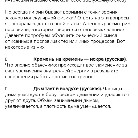
интонаций и давно снискали себе заслуженную славу.
Но всегда ли они бывают верными с точки зрения
законов молекулярной физики? Ответы на эти вопросы
я постаралась дать в своей статье. А теперь рассмотрим
пословицы, в которых говорится о тепловых явлениях.
Давайте попробуем объяснить физический смысл
описанных в пословицах тех или иных процессов. Вот
некоторые из них.

Кремень на кремень
— искра
(русская).
Что вполне объяснимо: происходит воспламенение за
счёт увеличения внутренней энергии в результате
совершения работы против сил трения.

Дым тает в
воздухе (русская).
Частицы
дыма участвуют в броуновском движении и ударяются
друг от друга. Объём, занимаемый дымом,
увеличивается, а плотность дыма уменьшается.