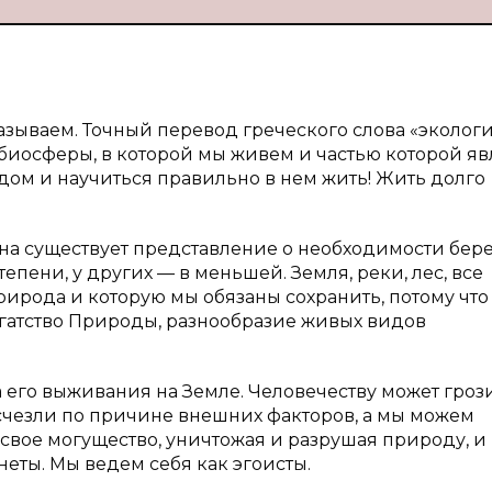
азываем. Точный перевод греческого слова «эколог
ь биосферы, в которой мы живем и частью которой яв
дом и научиться правильно в нем жить! Жить долго
вна существует представление о необходимости бер
пени, у других — в меньшей. Земля, реки, лес, все
рирода и которую мы обязаны сохранить, потому что
огатство Природы, разнообразие живых видов
 его выживания на Земле. Человечеству может гроз
исчезли по причине внешних факторов, а мы можем
свое могущество, уничтожая и разрушая природу, и
еты. Мы ведем себя как эгоисты.