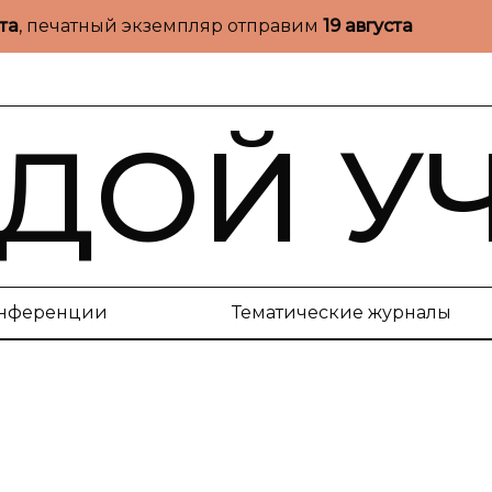
ста
, печатный экземпляр отправим
19 августа
ДОЙ У
нференции
Тематические журналы