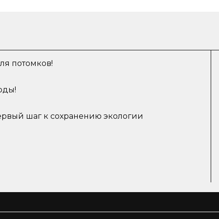
ля потомков!
оды!
ервый шаг к сохранению экологии