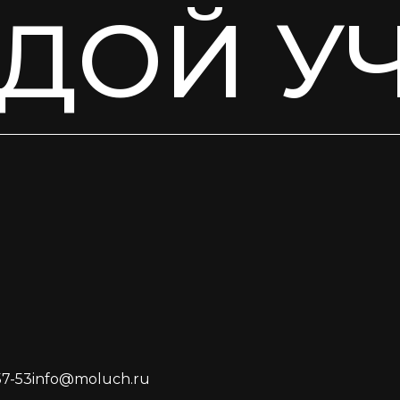
ДОЙ У
57-53
info@moluch.ru