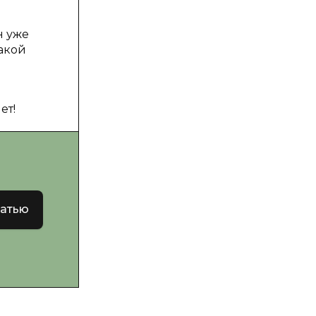
н уже
такой
ет!
татью