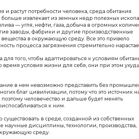
ия и растут потребности человека, среда обитания
и больше извлекает из земных недр полезных ископ
ива — угля, нефти, газа, добыча в огромных количе
огие заводы, фабрики и другие производственные
вещества в окружающую среду. Все это привело
вность процесса загрязнения стремительно нарастае
 для того, чтобы адаптироваться к условиям обитан
-то время условия жизни для себя, они при этом ухуд
ание в нем невозможно представить без промышле
 многих благ цивилизации, потому что это источник 
 поэтому человечество и дальше будет менять
риспосабливаться к ним.
о существовать в среде, созданной из собственных
ые научные дисциплины, технологии, производства,
окружающую среду.