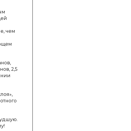
ым
щей
е, чем
ующем
анов,
ов, 2,5
янии
лоя»,
отного
худшую.
у!