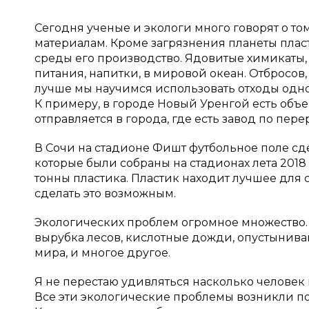
Сегодня ученые и экологи много говорят о то
материалам. Кроме загрязнения планеты пла
среды его производство. Ядовитые химикаты,
питания, напитки, в мировой океан. Отбросо
лучше мы научимся использовать отходы одног
К примеру, в городе Новый Уренгой есть объе
отправляется в города, где есть завод по пер
В Сочи на стадионе Фишт футбольное поле сде
которые были собраны на стадионах лета 2018 
тонны пластика. Пластик находит лучшее для
сделать это возможным.
Экологических проблем огромное множество. 
вырубка лесов, кислотные дожди, опустынив
мира, и многое другое.
Я не перестаю удивляться насколько человек 
Все эти экологические проблемы возникли по