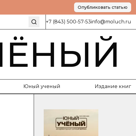
Опубликовать статью
+7 (843) 500-57-53
info@moluch.ru
ЧЁНЫЙ
Юный ученый
Издание книг