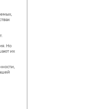
аемых,
ствах
т.
ия. Но
шают их
нности,
нашей