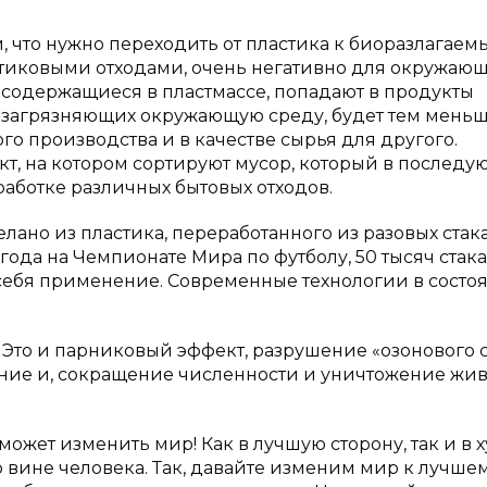
м, что нужно переходить от пластика к биоразлагаем
стиковыми отходами, очень негативно для окружаю
 содержащиеся в пластмассе, попадают в продукты
в, загрязняющих окружающую среду, будет тем меньш
о производства и в качестве сырья для другого.
кт, на котором сортируют мусор, который в послед
еработке различных бытовых отходов.
лано из пластика, переработанного из разовых стак
года на Чемпионате Мира по футболу, 50 тысяч стакан
 себя применение. Современные технологии в состо
Это и парниковый эффект, разрушение «озонового с
ание и, сокращение численности и уничтожение жив
может изменить мир! Как в лучшую сторону, так и в 
 вине человека. Так, давайте изменим мир к лучшем