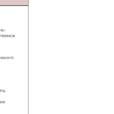
ия»
ляемся.
ежного
ить
 не