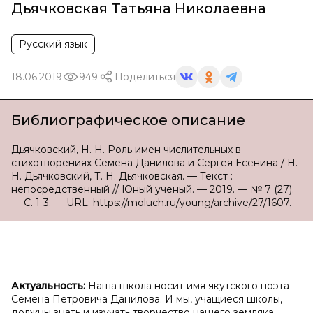
Дьячковская Татьяна Николаевна
Русский язык
18.06.2019
949
Поделиться
Библиографическое описание
Дьячковский, Н. Н. Роль имен числительных в
стихотворениях Семена Данилова и Сергея Есенина / Н.
Н. Дьячковский, Т. Н. Дьячковская. — Текст :
непосредственный // Юный ученый. — 2019. — № 7 (27).
— С. 1-3. — URL: https://moluch.ru/young/archive/27/1607.
Актуальность:
Наша школа носит имя якутского поэта
Семена Петровича Данилова. И мы, учащиеся школы,
должны знать и изучать творчество нашего земляка,