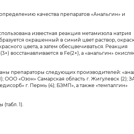
определению качества препаратов «Анальгин» и
пользована известная реакция метамизола натрия
 образуется окрашенный в синий цвет раствор, окрас
красного цвета, а затем обесцвечиваться. Реакция
+) восстанавливается в Fe(2+), а «анальгин» окисля
ваны препараторы следующих производителей: «ана
); ООО «Озон» Самарская область г. Жигулевск (2); 
дисорб» г. Пермь (4); БЗМП», а также «темпалгин»
табл. 1).