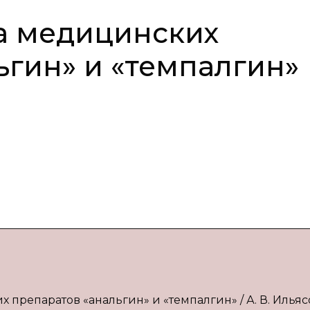
а медицинских
ьгин» и «темпалгин»
 препаратов «анальгин» и «темпалгин» / А. В. Ильясо