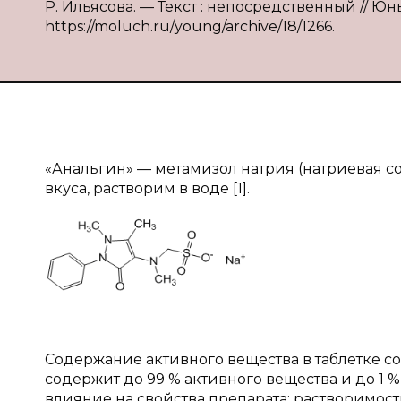
Р. Ильясова. — Текст : непосредственный // Юны
https://moluch.ru/young/archive/18/1266.
«Анальгин» — метамизол натрия (натриевая со
вкуса, растворим в воде [1].
Содержание активного вещества в таблетке со
содержит до 99 % активного вещества и до 1 
влияние на свойства препарата: растворимость 