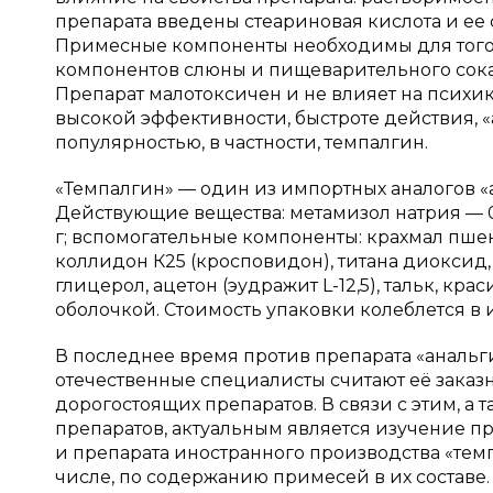
препарата введены стеариновая кислота и ее с
Примесные компоненты необходимы для того,
компонентов слюны и пищеварительного сока 
Препарат малотоксичен и не влияет на психик
высокой эффективности, быстроте действия, 
популярностью, в частности, темпалгин.
«Темпалгин» — один из импортных аналогов «
Действующие вещества: метамизол натрия — 0,
г; вспомогательные компоненты: крахмал пше
коллидон К25 (кросповидон), титана диоксид,
глицерол, ацетон (эудражит L-12,5), тальк, к
оболочкой. Стоимость упаковки колеблется в 
В последнее время против препарата «анальг
отечественные специалисты считают её зака
дорогостоящих препаратов. В связи с этим, а
препаратов, актуальным является изучение п
и препарата иностранного производства «темп
числе, по содержанию примесей в их составе.