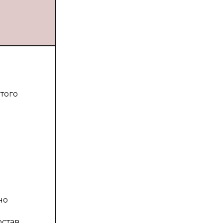
того
но
остав