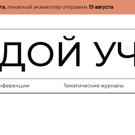
ста
, печатный экземпляр отправим
19 августа
ДОЙ У
нференции
Тематические журналы