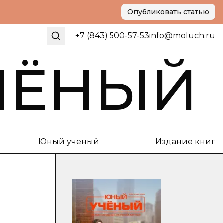
Опубликовать статью
+7 (843) 500-57-53
info@moluch.ru
ЧЁНЫЙ
Юный ученый
Издание книг