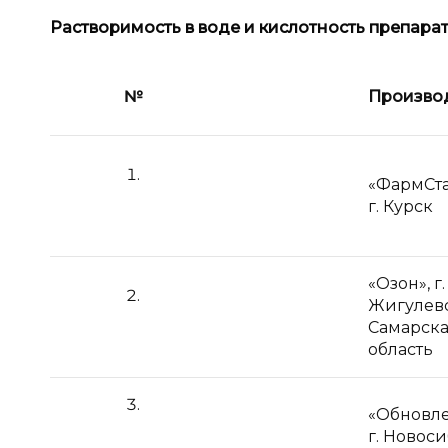
Растворимость в
воде и
кислотность препарат
№
Произво
«ФармСта
г. Курск
«Озон», г.
Жигулевс
Самарск
область
«Обновле
г. Новос