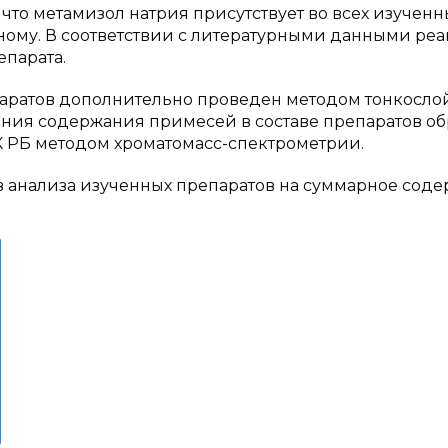
что метамизол натрия присутствует во всех изученн
зному. В соответствии с литературными данными ре
епарата.
паратов дополнительно проведен методом тонкосл
ения содержания примесей в составе препаратов о
К РБ методом хроматомасс-спектрометрии.
в анализа изученных препаратов на суммарное сод