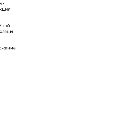
ых
акция
ойной
бразцы
ержание