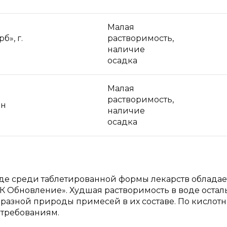
Малая
б», г.
растворимость,
наличие
осадка
Малая
растворимость,
ин
наличие
осадка
оде среди таблетированной формы лекарств обладае
К Обновление». Худшая растворимость в воде остал
м разной природы примесей в их составе. По кислот
 требованиям.