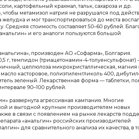
оли, картофельный крахмал, тальк, сахароза и др.
 чтобы метамизол натрия не разрушался под дейст
желудка и мог транспортироваться до места воспа
у. Средняя стоимость составляет 50–60 рублей. Бла
«анальгин» и его аналоги пользуются большой
анальгина», производен АО «Софарма», Болгария.
5 г, темпидон (триацетонамин-4-толуенсульфонат) 
ничный, целлюлоза микрокристаллическая, магния с
 масло касторовое, полиэтиленгликоль 400, дибутил
раситель зеленый. Лекарственная форма — таблетки, п
интервале 90–100 рублей.
ин» развернута агрессивная кампания. Многие
зной и выгодной крупным производителям новых
 также в связи с появлением на рынке лекарств подд
репарата «анальгин» российских производителей
алгин» для сравнительного анализа их качества, в т