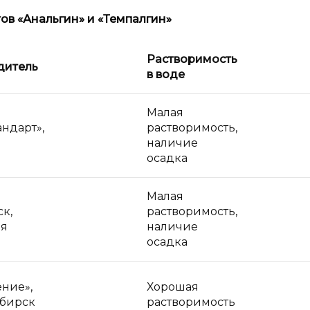
ов «Анальгин» и «Темпалгин»
Растворимость
дитель
в
воде
Малая
ндарт»,
растворимость,
наличие
осадка
Малая
к,
растворимость,
ая
наличие
осадка
ние»,
Хорошая
ибирск
растворимость