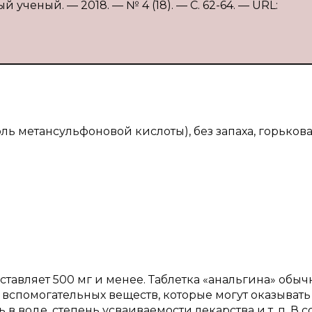
й ученый. — 2018. — № 4 (18). — С. 62-64. — URL:
ль метансульфоновой кислоты), без запаха, горькова
ставляет 500 мг и менее. Таблетка «анальгина» обыч
% вспомогательных веществ, которые могут оказывать
в воде, степень усваиваемости лекарства и т. п. В с