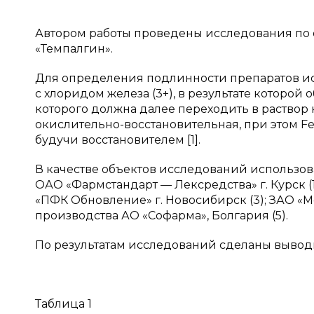
Автором работы проведены исследования по 
«Темпалгин».
Для определения подлинности препаратов ис
с хлоридом железа (3+), в результате которой
которого должна далее переходить в раствор 
окислительно-восстановительная, при этом Fe(3
будучи восстановителем [1].
В качестве объектов исследований использо
ОАО «Фармстандарт — Лексредства» г. Курск (1
«ПФК Обновление» г. Новосибирск (3); ЗАО «Ме
производства АО «Софарма», Болгария (5).
По результатам исследований сделаны выводы (
Таблица 1