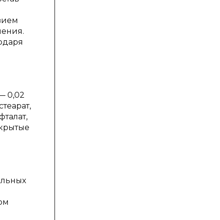
вием
ления.
годаря
— 0,02
теарат,
фталат,
окрытые
ельных
ом