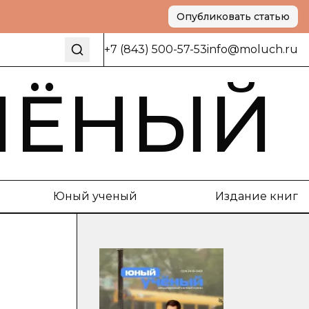
Опубликовать статью
+7 (843) 500-57-53
info@moluch.ru
ЧЁНЫЙ
Юный ученый
Издание книг