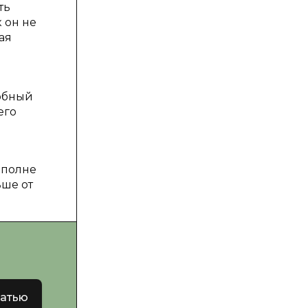
ть
 он не
ая
добный
его
вполне
ьше от
татью