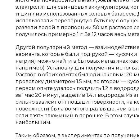
этого нам понадобится металл, желательно п
электролит для свинцовых аккумуляторов, к
и цинк из использованных солевых батареек. Д
использовали перевёрнутую бутылку с опуще
развели водой в пропорции 50 мл раствора се
получилось примерно 1 г. За 12 часов весь ме
Другой популярный метод — взаимодействие 
варианта, которые были под рукой — кусочки
натрия) можно найти в бытовых магазинах как
например). Установку для получения использов
Раствор в обоих опытах был одинаковым: 20 
проволоку диаметром 1.5 мм, во втором — кусо
первом опыте удалось получить 1.2 л водорода
за 1 час 20 минут, выделив 1.4 л водорода. Из
сильно зависит от площади поверхности, на к
поверхности была во много раз выше, чем в о
если взять алюминий в порошке. В этом случ
наибольшим.
Таким образом, в экспериментах по получен