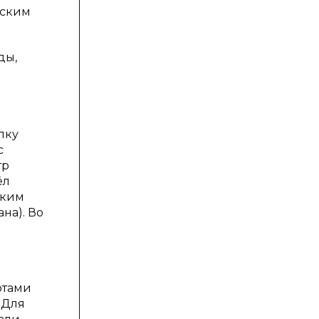
еским
ды,
лку
с
тр
ёл
аким
на). Во
отами
 Для