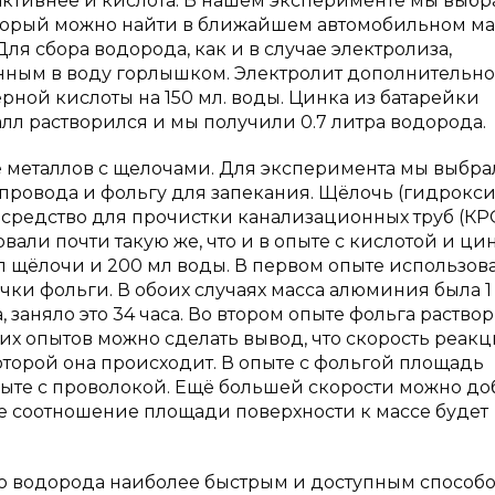
оактивнее и кислота. В нашем эксперименте мы выб
оторый можно найти в ближайшем автомобильном м
ля сбора водорода, как и в случае электролиза,
нным в воду горлышком. Электролит дополнительно
рной кислоты на 150 мл. воды. Цинка из батарейки
талл растворился и мы получили 0.7 литра водорода.
металлов с щелочами. Для эксперимента мы выбра
 провода и фольгу для запекания. Щёлочь (гидрокс
 средство для прочистки канализационных труб (КР
али почти такую же, что и в опыте с кислотой и ци
мл щёлочи и 200 мл воды. В первом опыте использов
чки фольги. В обоих случаях масса алюминия была 1 
, заняло это 34 часа. Во втором опыте фольга раство
 этих опытов можно сделать вывод, что скорость реак
оторой она происходит. В опыте с фольгой площадь
пыте с проволокой. Ещё большей скорости можно до
ае соотношение площади поверхности к массе будет
ию водорода наиболее быстрым и доступным способ