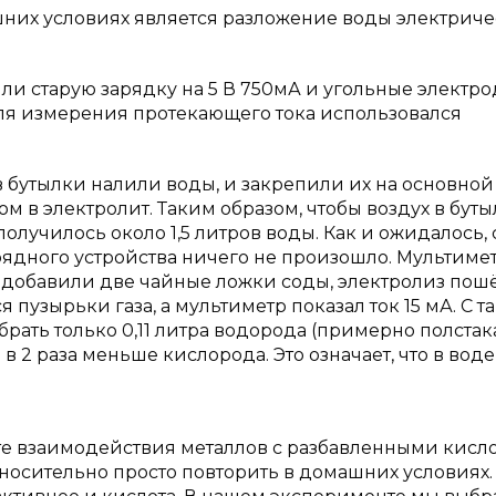
них условиях является разложение воды электрич
и старую зарядку на 5 В 750мА и угольные электро
Для измерения протекающего тока использовался
в бутылки налили воды, и закрепили их на основной
м в электролит. Таким образом, чтобы воздух в буты
получилось около 1,5 литров воды. Как и ожидалось, 
рядного устройства ничего не произошло. Мультиме
ду добавили две чайные ложки соды, электролиз пош
 пузырьки газа, а мультиметр показал ток 15 мА. С т
брать только 0,11 литра водорода (примерно полстака
 2 раза меньше кислорода. Это означает, что в воде
е взаимодействия металлов с разбавленными кисл
тносительно просто повторить в домашних условиях.