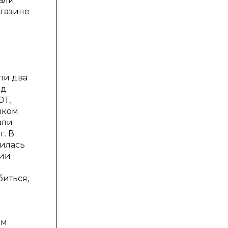
рали
агазине
ли два
ид
ОТ,
нком.
али
г. В
рилась
ции
биться,
ом