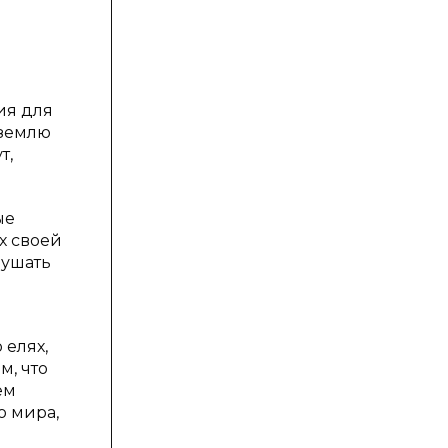
ия для
 землю
т,
ые
х своей
рушать
 елях,
м, что
ем
о мира,