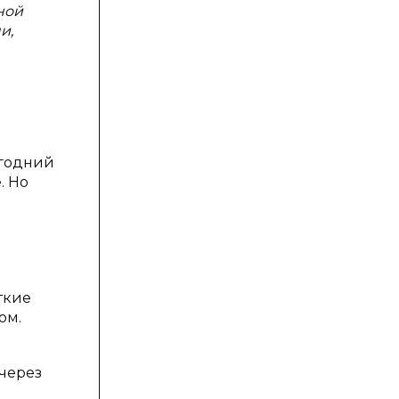
ной
и,
огодний
. Но
ь
ткие
ом.
 через