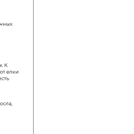
анных
. К
ют елки
есть
осла,