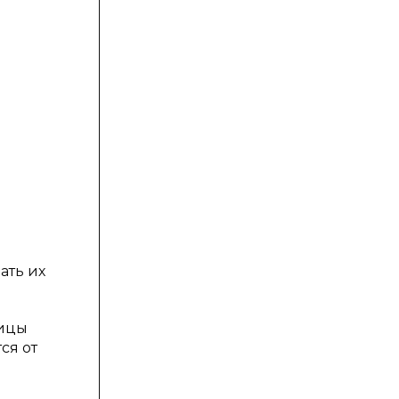
ать их
тицы
ся от