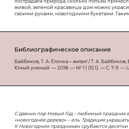
пострадала природа, сколько пользы принесло
живой, зелёной красавицы дом можно украс
своими руками, новогодними букетами. Таки
Библиографическое описание
Байбиков, Т. А. Ёлочка – живи! / Т. А. Байбиков, 
Юный ученый. — 2018. — № 1.1 (15.1). — С. 7-9. — U
С давних пор Новый Год – любимый праздник в
«новогоднее дерево» – ель. Традиция украшать
К Новогодним праздникам срубаются десятки ты