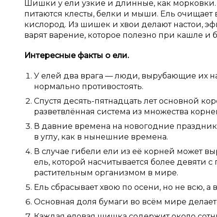
Шишки у ели узкие и длинные, как морковки
питаются клесты, белки и мыши. Ель очищает 
кислород. Из шишек и хвои делают настои, э
варят варение, которое полезно при кашле и б
Интересные факты о ели.
У елей два врага — люди, вырубающие их на
нормально противостоять.
Спустя десять-пятнадцать лет основной коре
разветвлённая система из множества корн
В давние времена на новогодние праздник
в углу, как в нынешние времена.
В случае гибели ели из её корней может вы
ель, которой насчитывается более девяти с
растительным организмом в мире.
Ель сбрасывает хвою по осени, но не всю, а
Основная доля бумаги во всём мире делает
Каждая еловая шишка содержит около сотн