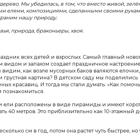
ерево. Мы убедилась, в том, что вместо живой, зелё
ми елями, композициями, сделанными своими рукам
храним нашу природу.
вья, природа, браконьеры, хвоя.
аздник всех детей и взрослых. Самый главный нов
м видом и запахом создает праздничное настроение
видим, как возле мусорных баков валяются елочки,
и грустная картина? В детском саду мы поделились
ных красавиц. И тогда мы стали думать: «Как помоч
и познакомиться.
ви ели расположены в виде пирамиды и имеют коро
гать 40 метров. Это приблизительно как 10-этажный д
сколько см в год, потом она растет чуть быстрее, но