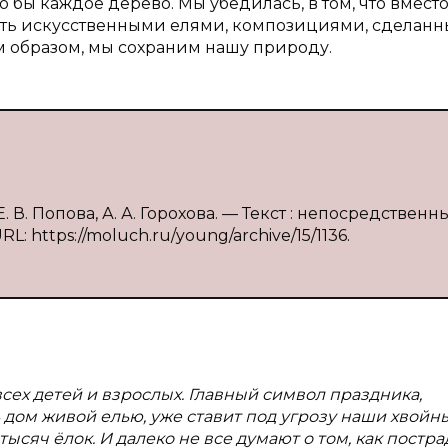
 бы каждое дерево. Мы убедилась, в том, что вмест
ить искусственными елями, композициями, сделан
м образом, мы сохраним нашу природу.
Е. В. Попова, А. А. Горохова. — Текст : непосредственны
RL: https://moluch.ru/young/archive/15/1136.
сех детей и взрослых. Главный символ праздника,
 дом живой елью, уже ставит под угрозу наши хвойны
сяч ёлок. И далеко не все думают о том, как постра