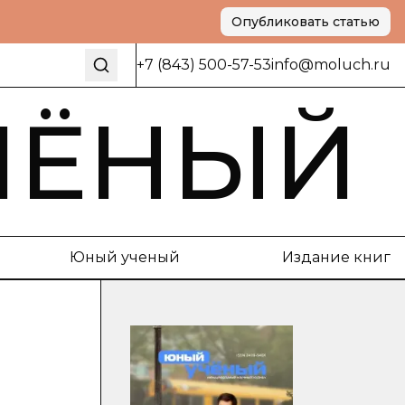
Опубликовать статью
+7 (843) 500-57-53
info@moluch.ru
ЧЁНЫЙ
Юный ученый
Издание книг