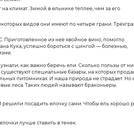
а климат. Зимой в ельнике теплее, чем за его
некоторых видов они имеют по четыре грани. Трёхгр
С. Приготовленное из неё хвойное вино, помогло
ана Кука, успешно бороться с цингой — болезнью,
изме.
знали, как важно беречь ели. Сколько пользы от них
с существуют специальные базары, на которых прода
ьных питомниках. И наша природа не страдает. Но 
вые леса. Таких людей называют браконьеры.
И решили посадить елочку сами. Чтобы ель хорошо р
елочки лучше ставить в тенек.