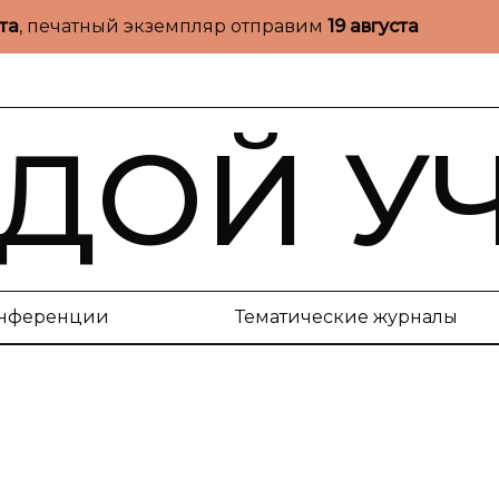
ста
, печатный экземпляр отправим
19 августа
ДОЙ У
нференции
Тематические журналы