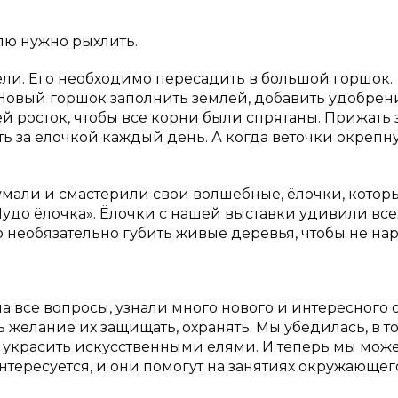
лю нужно рыхлить.
ели. Его необходимо пересадить в большой горшок.
. Новый горшок заполнить землей, добавить удобрен
ей росток, чтобы все корни были спрятаны. Прижать
ь за елочкой каждый день. А когда веточки окрепну
мали и смастерили свои волшебные, ёлочки, котор
удо ёлочка». Ёлочки с нашей выставки удивили все
то необязательно губить живые деревья, чтобы не на
 все вопросы, узнали много нового и интересного о
желание их защищать, охранять. Мы убедилась, в то
 украсить искусственными елями. И теперь мы мож
нтересуется, и они помогут на занятиях окружающег