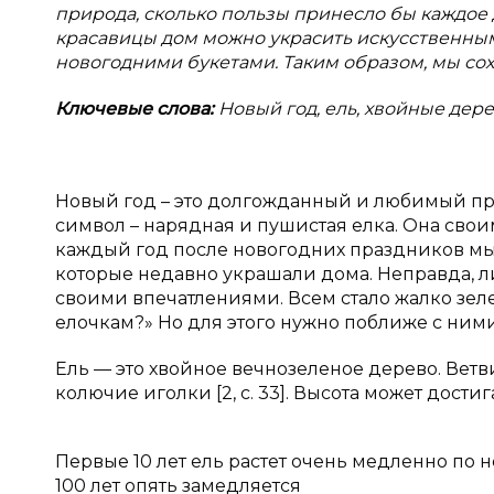
природа, сколько пользы принесло бы каждое д
красавицы дом можно украсить искусственны
новогодними букетами. Таким образом, мы со
Ключевые слова:
Новый год, ель, хвойные дере
Новый год – это долгожданный и любимый пр
символ – нарядная и пушистая елка. Она свои
каждый год после новогодних праздников мы 
которые недавно украшали дома. Неправда, л
своими впечатлениями. Всем стало жалко зеле
елочкам?» Но для этого нужно поближе с ним
Ель — это хвойное вечнозеленое дерево. Вет
колючие иголки [2, с. 33]. Высота может дости
Первые 10 лет ель растет очень медленно по не
100 лет опять замедляется