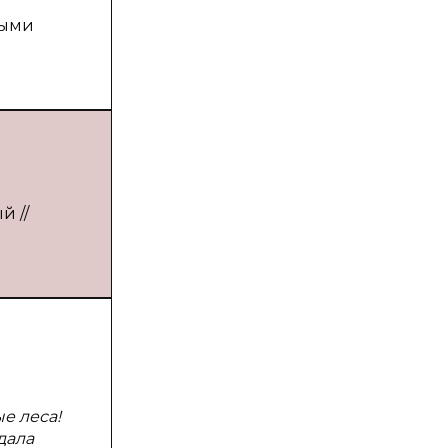
о
ными
й //
е леса!
дала