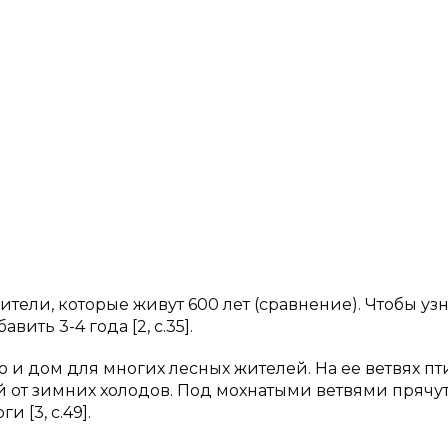
ители, которые живут 600 лет (сравнение). Чтобы узн
ить 3-4 года [2, с.35].
но и дом для многих лесных жителей. На ее ветвях п
й от зимних холодов. Под мохнатыми ветвями прячут
 [3, с.49].