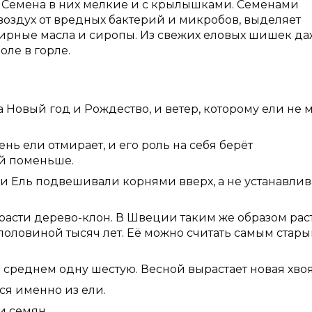
. Семена в них мелкие и с крылышками. Семенами
воздух от вредных бактерий и микробов, выделяет
фирные масла и сиропы. Из свежих еловых шишек д
оле в горле.
 Новый год и Рождество, и ветер, которому ели не м
нь ели отмирает, и его роль на себя берёт
ей поменьше.
и Ель подвешивали корнями вверх, а не устанавли
расти дерево-клон. В Швеции таким же образом рас
 половиной тысяч лет. Её можно считать самым стар
 в среднем одну шестую. Весной вырастает новая хвоя
ся именно из ели.
и семян.