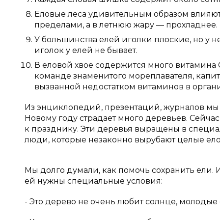
Еловые леса удивительным образом влияют н
пределами, а в летнюю жару — прохладнее.
У большинства елей иголки плоские, но у 
иголок у елей не бывает.
В еловой хвое содержится много витамина 
команде знаменитого мореплавателя, капит
вызванной недостатком витаминов в орган
Из энциклопедий, презентаций, журналов мы у
Новому году страдает много деревьев. Сейча
к празднику. Эти деревья выращены в специал
люди, которые незаконно вырубают целые ело
Мы долго думали, как помочь сохранить ели. 
ей нужны специальные условия:
- Это дерево не очень любит солнце, молодые 