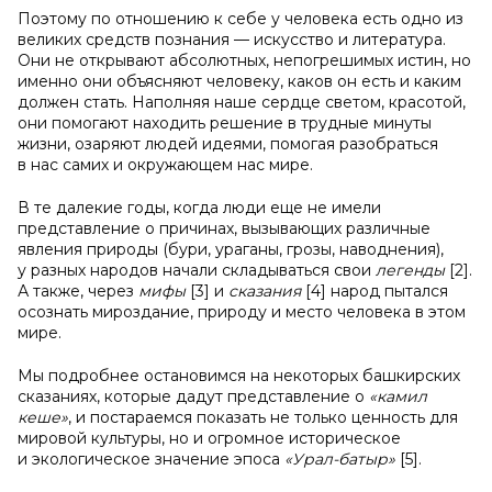
Поэтому по отношению к себе у человека есть одно из
великих средств познания — искусство и литература.
Они не открывают абсолютных, непогрешимых истин, но
именно они объясняют человеку, каков он есть и каким
должен стать. Наполняя наше сердце светом, красотой,
они помогают находить решение в трудные минуты
жизни, озаряют людей идеями, помогая разобраться
в нас самих и окружающем нас мире.
В те далекие годы, когда люди еще не имели
представление о причинах, вызывающих различные
явления природы (бури, ураганы, грозы, наводнения),
у разных народов начали складываться свои
легенды
[2].
А также, через
мифы
[3] и
сказания
[4] народ пытался
осознать мироздание, природу и место человека в этом
мире.
Мы подробнее остановимся на некоторых башкирских
сказаниях, которые дадут представление о
«камил
кеше»
, и постараемся показать не только ценность для
мировой культуры, но и огромное историческое
и экологическое значение эпоса
«Урал-батыр»
[5].