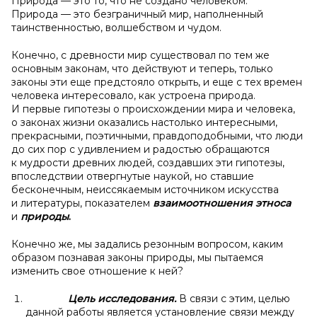
Природа — это то, что не создано человеком.
Природа — это безграничный мир, наполненный
таинственностью, волшебством и чудом.
Конечно, с древности
мир существовал по тем же
основным законам, что действуют и теперь, только
законы эти еще предстояло открыть, и еще с тех времен
человека интересовало, как устроена природа.
И первые гипотезы о происхождении мира и человека,
о законах жизни оказались настолько интересными,
прекрасными, поэтичными, правдоподобными, что люди
до сих пор с удивлением и радостью обращаются
к мудрости древних людей, создавших эти гипотезы,
впоследствии отвергнутые наукой, но ставшие
бесконечным, неиссякаемым источником искусства
и литературы, показателем
взаимоотношения
этноса
и
природы
.
Конечно же, мы задались резонным вопросом, каким
образом познавая законы природы, мы пытаемся
изменить свое отношение к ней?
Цель исследования.
В связи с этим, целью
данной работы является установление связи между