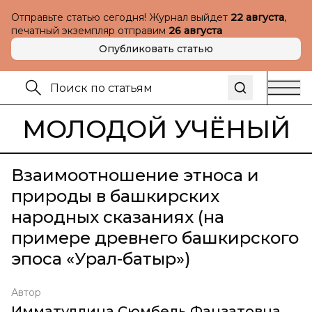
Отправьте статью сегодня! Журнал выйдет
22 августа
,
печатный экземпляр отправим
26 августа
Опубликовать статью
МОЛОДОЙ УЧЁНЫЙ
Взаимоотношение этноса и
природы в башкирских
народных сказаниях (на
примере древнего башкирского
эпоса «Урал-батыр»)
Автор
Имматуллина Сюмбель Фанзатовна