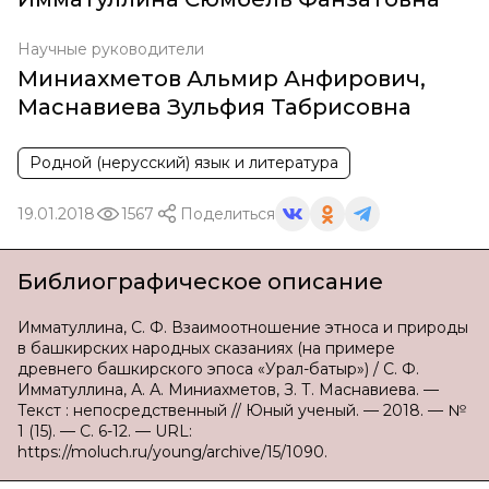
Научные руководители
Миниахметов Альмир Анфирович
,
Маснавиева Зульфия Табрисовна
Родной (нерусский) язык и литература
19.01.2018
1567
Поделиться
Библиографическое описание
Имматуллина, С. Ф. Взаимоотношение этноса и природы
в башкирских народных сказаниях (на примере
древнего башкирского эпоса «Урал-батыр») / С. Ф.
Имматуллина, А. А. Миниахметов, З. Т. Маснавиева. —
Текст : непосредственный // Юный ученый. — 2018. — №
1 (15). — С. 6-12. — URL:
https://moluch.ru/young/archive/15/1090.