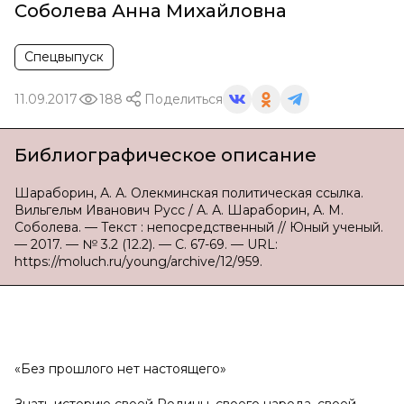
Соболева Анна Михайловна
Спецвыпуск
11.09.2017
188
Поделиться
Библиографическое описание
Шараборин, А. А. Олекминская политическая ссылка.
Вильгельм Иванович Русс / А. А. Шараборин, А. М.
Соболева. — Текст : непосредственный // Юный ученый.
— 2017. — № 3.2 (12.2). — С. 67-69. — URL:
https://moluch.ru/young/archive/12/959.
«Без прошлого нет настоящего»