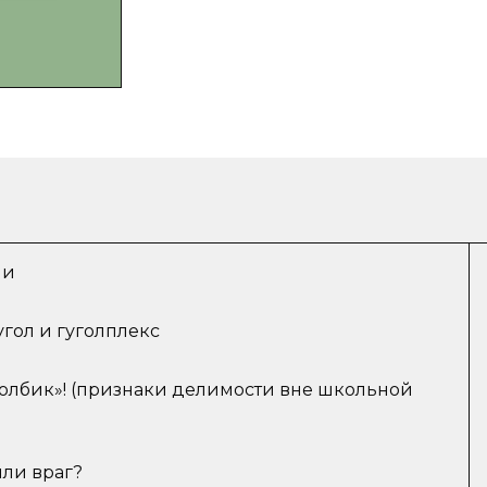
ни
угол и гуголплекс
толбик»! (признаки делимости вне школьной
или враг?