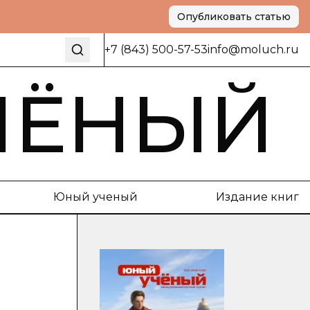
Опубликовать статью
+7 (843) 500-57-53
info@moluch.ru
ЧЁНЫЙ
Юный ученый
Издание книг