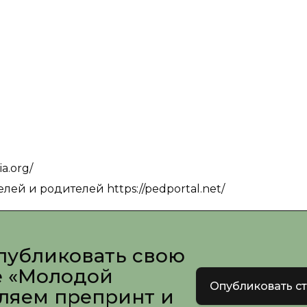
a.org/
й и родителей https://pedportal.net/
публиковать свою
е «Молодой
Опубликовать с
вляем препринт и