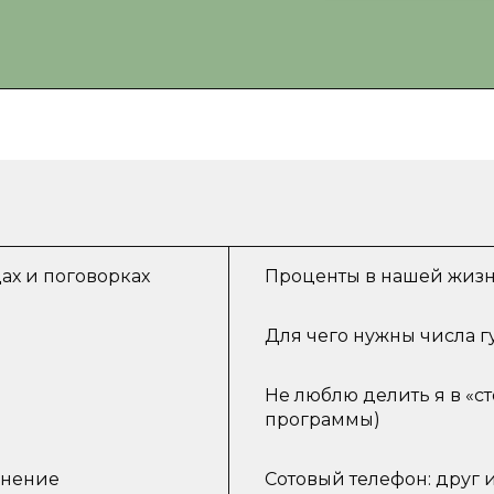
ах и поговорках
Проценты в нашей жиз
Для чего нужны числа г
Не люблю делить я в «с
программы)
енение
Сотовый телефон: друг 