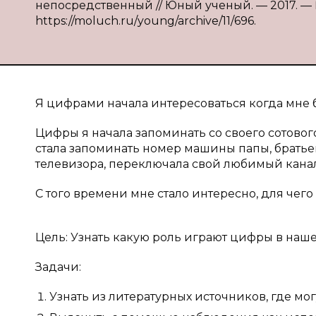
непосредственный // Юный ученый. — 2017. — № 2.
https://moluch.ru/young/archive/11/696.
Я цифрами начала интересоваться когда мне б
Цифры я начала запоминать со своего сотовог
стала запоминать номер машины папы, братье
телевизора, переключала свой любимый канал
С того времени мне стало интересно, для че
Цель: Узнать какую роль играют цифры в наш
Задачи:
Узнать из литературных источников, где мо