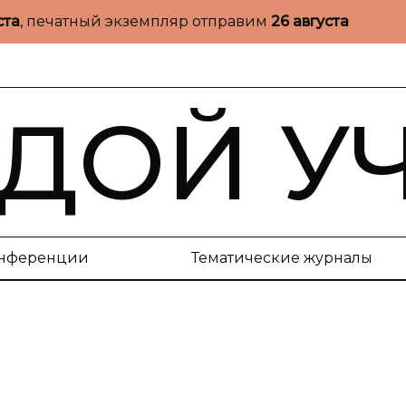
ста
, печатный экземпляр отправим
26 августа
ДОЙ У
нференции
Тематические журналы