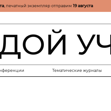
ста
, печатный экземпляр отправим
19 августа
ДОЙ У
нференции
Тематические журналы