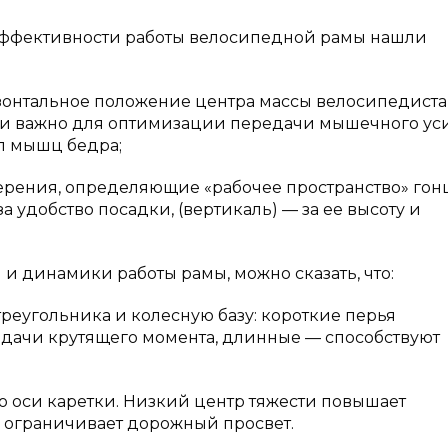
эффективности работы велосипедной рамы нашли
зонтальное положение центра массы велосипедиста
ски важно для оптимизации передачи мышечного ус
п мышц бедра;
мерения, определяющие «рабочее пространство» го
за удобство посадки, (вертикаль) — за ее высоту и
и динамики работы рамы, можно сказать, что:
треугольника и колесную базу: короткие перья
едачи крутящего момента, длинные — способствуют
до оси каретки. Низкий центр тяжести повышает
о ограничивает дорожный просвет.