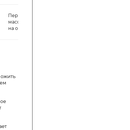
Передача всей
массы системы
на оси колес.
ложить
тем
ное
т
ает