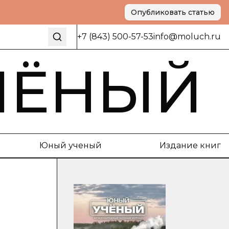
Опубликовать статью
+7 (843) 500-57-53
info@moluch.ru
ЧЁНЫЙ
Юный ученый
Издание книг