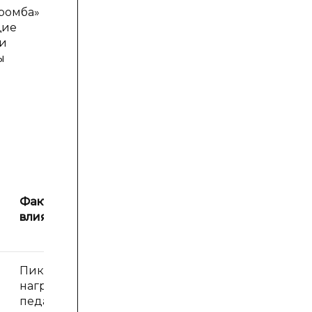
ромба»
щие
ри
ы
Факторы
влияния
Пиковые
нагрузки при
педалировании