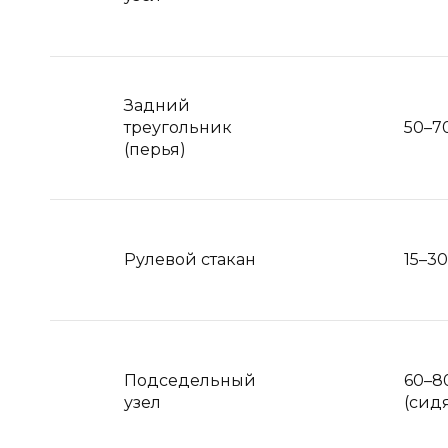
Задний
треугольник
50–7
(перья)
Рулевой стакан
15–3
Подседельный
60–8
узел
(сид