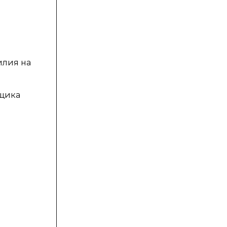
илия на
нщика