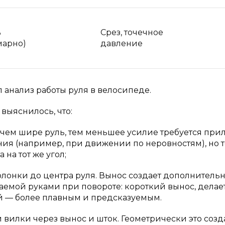
%
Срез, точечное
марно)
давление
анализ работы руля в велосипеде.
выяснилось, что:
чем шире руль, тем меньшее усилие требуется при
ия (например, при движении по неровностям), но 
на тот же угол;
олонки до центра руля. Вынос создает дополнитель
ваемой руками при повороте: короткий вынос, делае
й — более плавным и предсказуемым.
й вилки через вынос и шток. Геометрически это созд