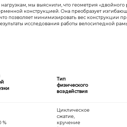
агрузкам, мы выяснили, что геометрия «двойного 
ферменной конструкцией. Она преобразует изгибаю
 что позволяет минимизировать вес конструкции п
Результаты исследования работы велосипедной рам
я
Тип
ей
физического
узки
воздействия
Циклическое
сжатие,
0 %
кручение