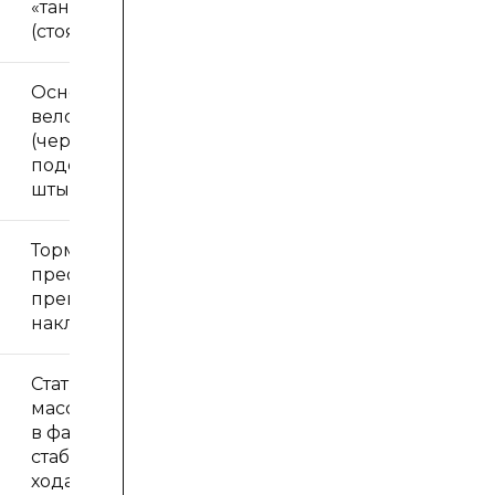
«танцовщицей»
(стоя).
Основной вес
велосипедиста
(через
подседельный
штырь).
Торможение,
преодоление
препятствий,
наклон корпуса.
Статическая
масса райдера
в фазе отдыха/
стабильного
хода.