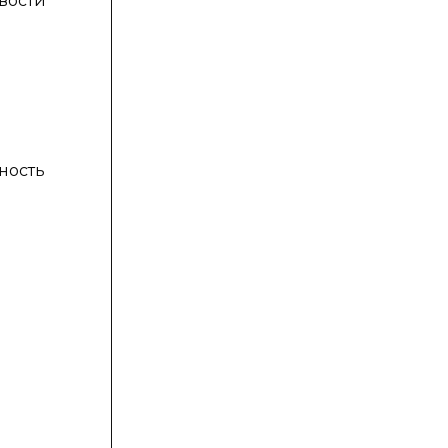
вости
ность