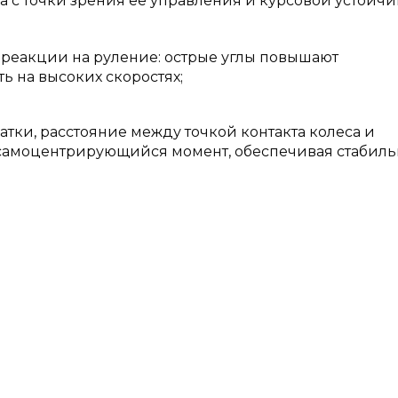
 с точки зрения ее управления и курсовой устойчи
 реакции на руление: острые углы повышают
ь на высоких скоростях;
атки, расстояние между точкой контакта колеса и
 самоцентрирующийся момент, обеспечивая стабиль