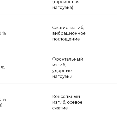
(торсионная
нагрузка)
Сжатие, изгиб,
0 %
вибрационное
поглощение
Фронтальный
изгиб,
0 %
ударные
нагрузки
Консольный
0 %
изгиб, осевое
я)
сжатие