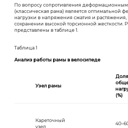
По вопросу сопротивления деформационным н
(классическая рама) является оптимальной 
нагрузки в напряжения сжатия и растяжения,
сохранении высокой торсионной жесткости. 
представлены в таблице 1.
Таблица 1
Анализ работы рамы в
велосипеде
Дол
общ
Узел рамы
нагр
(%)
Кареточный
40–6
узел