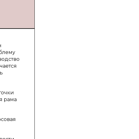
н
облему
водство
чается
ь
точки
я рама
рсовая