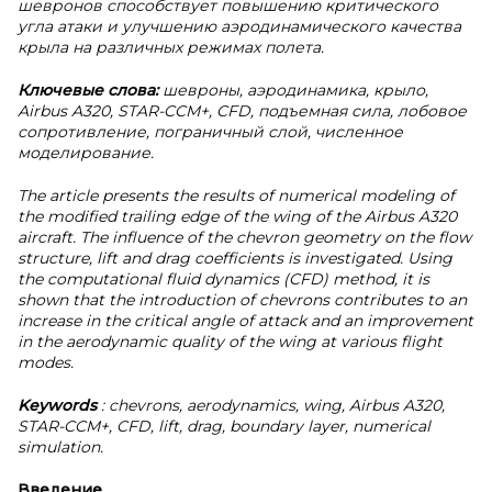
шевронов способствует повышению критического
угла атаки и улучшению аэродинамического качества
крыла на различных режимах полета.
Ключевые слова:
шевроны, аэродинамика, крыло,
Airbus A320, STAR-CCM+, CFD, подъемная сила, лобовое
сопротивление, пограничный слой, численное
моделирование.
The article presents the results of numerical modeling of
the modified trailing edge of the wing of the Airbus A320
aircraft. The influence of the chevron geometry on the flow
structure, lift and drag coefficients is investigated. Using
the computational fluid dynamics (CFD) method, it is
shown that the introduction of chevrons contributes to an
increase in the critical angle of attack and an improvement
in the aerodynamic quality of the wing at various flight
modes.
Keywords
: chevrons, aerodynamics, wing, Airbus A320,
STAR-CCM+, CFD, lift, drag, boundary layer, numerical
simulation.
Введение