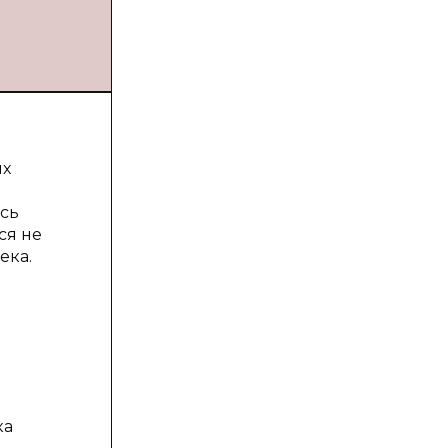
ых
сь
ся не
ека.
ка