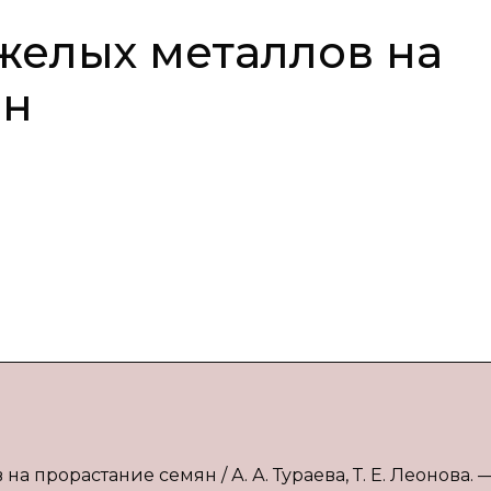
желых металлов на
ян
а прорастание семян / А. А. Тураева, Т. Е. Леонова. —