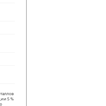
еталлов
ции 5 %
то