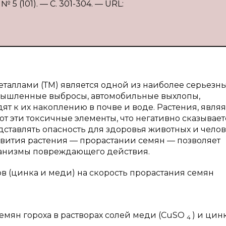
5 (101). — С. 301-304. — URL:
аллами (ТМ) является одной из наиболее серьезн
мышленные выбросы, автомобильные выхлопы,
 к их накоплению в почве и воде. Растения, являя
 эти токсичные элементы, что негативно сказывает
едставлять опасность для здоровья животных и челов
звития растения — прорастании семян — позволяет
еханизмы повреждающего действия.
в (цинка и меди) на скорость прорастания семян
мян гороха в растворах солей меди (CuSO
) и цин
4