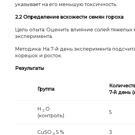
указывает на его меньшую токсичность.
2.2 Определение всхожести семян гороха
Цель опыта: Оценить влияние солей тяжелых м
эксперимента.
Методика: На 7-й день эксперимента подсчит
корешок и росток.
Результаты
Количест
Группа
7-й день (
H
O
2
5
(контроль)
CuSO
5 %
3
4