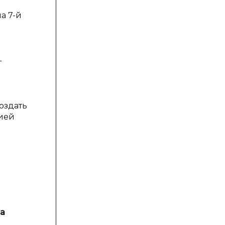
а 7-й
т
создать
цией
ха