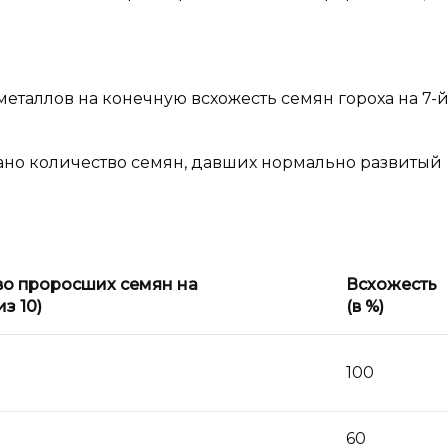
еталлов на конечную всхожесть семян гороха на 7-
ано количество семян, давших нормально развитый
во проросших семян на
Всхожесть
из 10)
(в
%)
100
60