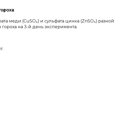
гороха
ата меди (CuSO₄) и сульфата цинка (ZnSO₄) разной
гороха на 3-й день эксперимента.
т.