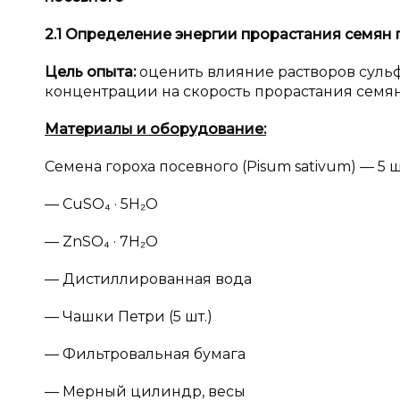
2.1 Определение энергии прорастания семян 
Цель опыта:
оценить влияние растворов сульф
концентрации на скорость прорастания семян 
Материалы и
оборудование:
Семена гороха посевного (Pisum sativum) — 5 ш
— CuSO₄ · 5H₂O
— ZnSO₄ · 7H₂O
— Дистиллированная вода
— Чашки Петри (5 шт.)
— Фильтровальная бумага
— Мерный цилиндр, весы