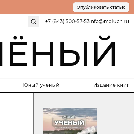
Опубликовать статью
+7 (843) 500-57-53
info@moluch.ru
ЧЁНЫЙ
Юный ученый
Издание книг