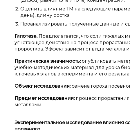
(ZnSO₄) разной (5 % и 10 %) концентрации.
Оценить влияние ТМ на следующие параметры
день), длину ростка.
Проанализировать полученные данные и сд
Гипотеза.
Предполагается, что соли тяжелых 
угнетающее действие на процесс прорастания 
проростков. Эффект зависит от вида металла 
Практическая значимость:
опубликовать мате
учебно-методических материал для урока би
ключевых этапов эксперимента и его результа
Объект исследования:
семена гороха посевног
Предмет исследования:
процесс прорастания
металлами.
Экспериментальное исследование влияния со
посевного