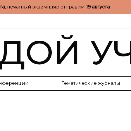
ста
, печатный экземпляр отправим
19 августа
ДОЙ У
нференции
Тематические журналы