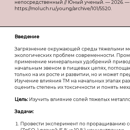
непосредственный // Юный ученый. — 2026. — № 
https://moluch.ru/young/archive/101/5520.
Введение
Загрязнение окружающей среды тяжелыми мет
экологических проблем современности. Про
применение минеральных удобрений приводят
начальным звеном в пищевых цепях, поглощают
только на их росте и развитии, но и может пр
Изучение влияния ТМ на начальных этапах ра
оценить степень их токсичности и понять м
Цель:
Изучить влияние солей тяжелых металло
Задачи:
Провести эксперимент по проращиванию се