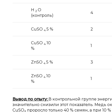
H
О
2
4
(контроль)
CuSO
5 %
2
4
CuSO
10
4
1
%
ZnSO
5 %
3
4
ZnSO
10
4
1
%
Вывод по опыту:
В контрольной группе энерги
значительно снизили этот показатель. Медь о
CuSO₄ проросло только 40 % семян, а при 10 %