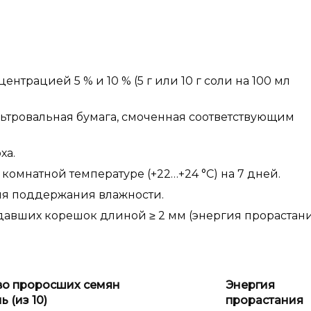
трацией 5 % и 10 % (5 г или 10 г соли на 100 мл
тровальная бумага, смоченная соответствующим
ха.
омнатной температуре (+22…+24 °C) на 7 дней.
ля поддержания влажности.
 давших корешок длиной ≥ 2 мм (энергия прорастани
во проросших семян
Энергия
ь (из 10)
прорастания