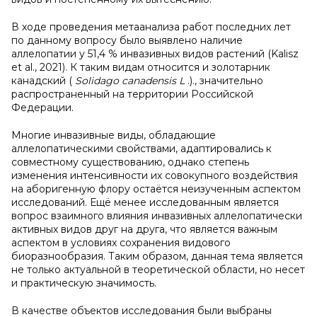
В ходе проведения метаанализа работ последних лет
по данному вопросу было выявлено наличие
аллелопатии у 51,4 % инвазивных видов растений (Kalisz
et al., 2021). К таким видам относится и золотарник
канадский (
Solidago canadensis L
.)., значительно
распространенный на территории Российской
Федерации.
Многие инвазивные виды, обладающие
аллелопатическими свойствами, адаптировались к
совместному существованию, однако степень
изменения интенсивности их совокупного воздействия
на аборигенную флору остаётся неизученным аспектом
исследований. Ещё менее исследованным является
вопрос взаимного влияния инвазивных аллелопатически
активных видов друг на друга, что является важным
аспектом в условиях сохранения видового
биоразнообразия. Таким образом, данная тема является
не только актуальной в теоретической области, но несет
и практическую значимость.
В качестве объектов исследования были выбраны