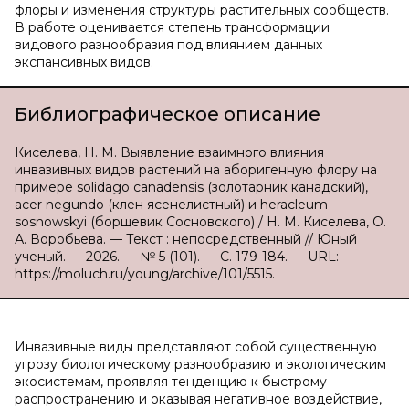
флоры и изменения структуры растительных сообществ.
В работе оценивается степень трансформации
видового разнообразия под влиянием данных
экспансивных видов.
Библиографическое описание
Киселева, Н. М. Выявление взаимного влияния
инвазивных видов растений на аборигенную флору на
примере solidago canadensis (золотарник канадский),
acer negundo (клен ясенелистный) и heracleum
sosnowskyi (борщевик Сосновского) / Н. М. Киселева, О.
А. Воробьева. — Текст : непосредственный // Юный
ученый. — 2026. — № 5 (101). — С. 179-184. — URL:
https://moluch.ru/young/archive/101/5515.
Инвазивные виды представляют собой существенную
угрозу биологическому разнообразию и экологическим
экосистемам, проявляя тенденцию к быстрому
распространению и оказывая негативное воздействие,