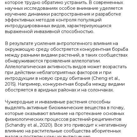
которое трудно обратимо устранить. В современных
научных исследованиях особое внимание уделяется
изучению динамики распространения и разработке
эффективных методов контроля популяций
интродуцированных видов, характеризующихся
выраженной инвазивной способностью.
В результате усиления антропогенного влияния на
окружающую среду обостряется конкурентная борьба
между разными видами растений, в таких сообществах
обнаруживаются проявления аллелопатии.
Аллелопатическая активность видов может возрастать
при действии неблагоприятных факторов и при
интродукции в новую среду обитания (Cheng et al.,
2015). Например, конкурентная борьба между видами
обостряется в аридных районах и на солончаках.
Чужеродные и инвазивные растения способны
выделять активные биохимические вещества в почву,
которые оказывают влияние на протекание основных
физиологических процессов растений-реципиентов
(Schandry et al., 2020). Все это приводит к негативному
влиянию на растительные сообщества аборигенных
видов и постепенному их вытеснению.