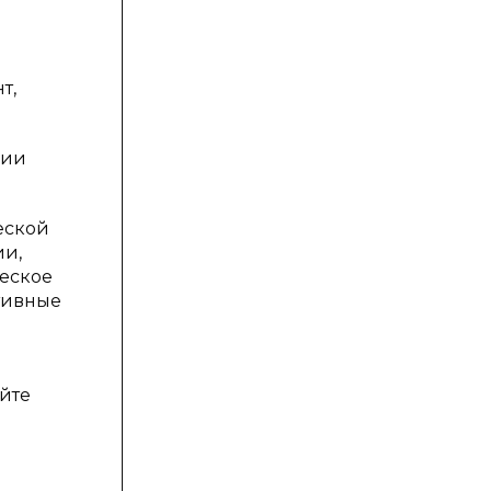
т,
ции
еской
ии,
ческое
тивные
йте