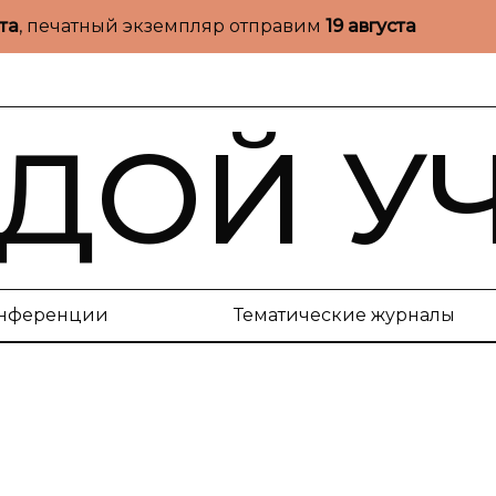
ста
, печатный экземпляр отправим
19 августа
ДОЙ У
нференции
Тематические журналы