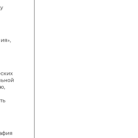
му
ия»,
еских
льной
ю,
ть
рафия