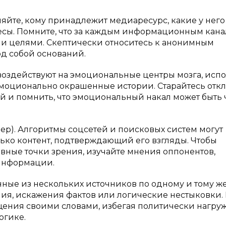
йте, кому принадлежит медиаресурс, какие у него
есы. Помните, что за каждым информационным кан
и целями. Скептически относитесь к анонимным
од собой оснований.
воздействуют на эмоциональные центры мозга, испо
эмоционально окрашенные истории. Старайтесь отк
 и помнить, что эмоциональный накал может быть 
р). Алгоритмы соцсетей и поисковых систем могут
лько контент, подтверждающий его взгляды. Чтобы
ивные точки зрения, изучайте мнения оппонентов,
информации.
ные из нескольких источников по одному и тому ж
ия, искажения фактов или логические нестыковки.
ения своими словами, избегая политически нагру
огике.