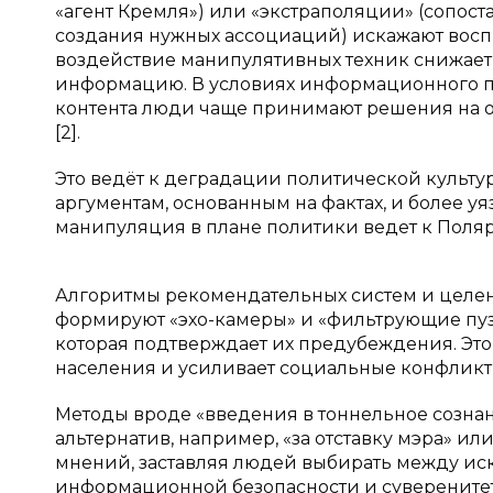
«агент Кремля») или «экстраполяции» (сопос
создания нужных ассоциаций) искажают восп
воздействие манипулятивных техник снижает
информацию. В условиях информационного п
контента люди чаще принимают решения на ос
[2].
Это ведёт к деградации политической культ
аргументам, основанным на фактах, и более 
манипуляция в плане политики ведет к Поля
Алгоритмы рекомендательных систем и целен
формируют «эхо-камеры» и «фильтрующие пуз
которая подтверждает их предубеждения. Эт
населения и усиливает социальные конфликт
Методы вроде «введения в тоннельное созн
альтернатив, например, «за отставку мэра» ил
мнений, заставляя людей выбирать между ис
информационной безопасности и суверенитета