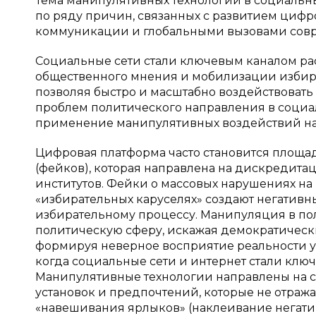
Тема манипулятивных технологий в социальны
по ряду причин, связанных с развитием циф
коммуникации и глобальными вызовами совр
Социальные сети стали ключевым каналом р
общественного мнения и мобилизации избир
позволяя быстро и масштабно воздействовать
проблем политического направления в социа
применение манипулятивных воздействий на м
Цифровая платформа часто становится площ
(фейков), которая направлена на дискредита
институтов. Фейки о массовых нарушениях на 
«избирательных каруселях» создают негати
избирательному процессу. Манипуляция в по
политическую сферу, искажая демократически
формируя неверное восприятие реальности у 
когда социальные сети и интернет стали кл
Манипулятивные технологии направлены на с
установок и предпочтений, которые не отраж
«навешивания ярлыков» (наклеивание негатив