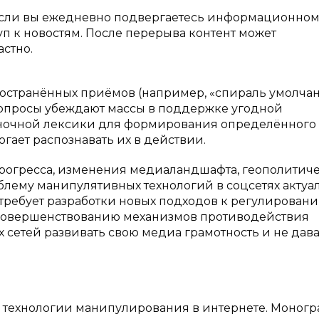
Если вы ежедневно подвергаетесь информационно
уп к новостям. После перерыва контент может
стно.
остранённых приёмов (например, «спираль умолчан
опросы убеждают массы в поддержке угодной
ночной лексики для формирования определённого
гает распознавать их в действии.
прогресса, изменения медиаландшафта, геополитич
блему манипулятивных технологий в соцсетях актуа
 требует разработки новых подходов к регулировани
совершенствованию механизмов противодействия
сетей развивать свою медиа грамотность и не дава
 технологии манипулирования в интернете. Моног