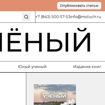
Опубликовать статью
+7 (843) 500-57-53
info@moluch.ru
ЧЁНЫЙ
Юный ученый
Издание книг