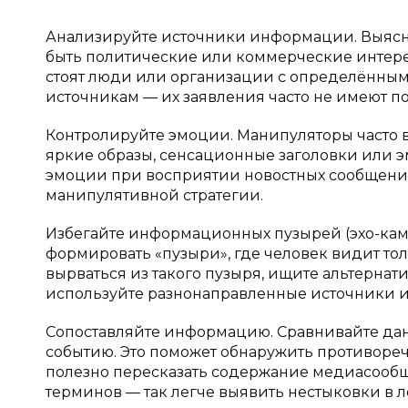
Анализируйте источники информации. Выясня
быть политические или коммерческие интер
стоят люди или организации с определённым
источникам — их заявления часто не имеют п
Контролируйте эмоции. Манипуляторы часто 
яркие образы, сенсационные заголовки или 
эмоции при восприятии новостных сообщений
манипулятивной стратегии.
Избегайте информационных пузырей (эхо-каме
формировать «пузыри», где человек видит то
вырваться из такого пузыря, ищите альтернат
используйте разнонаправленные источники 
Сопоставляйте информацию. Сравнивайте дан
событию. Это поможет обнаружить противореч
полезно пересказать содержание медиасообщ
терминов — так легче выявить нестыковки в л