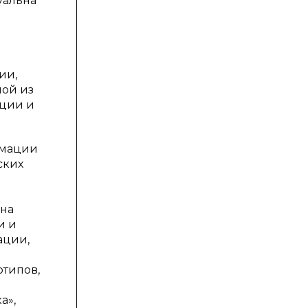
уальна
ии,
ной из
ации и
рмации
ских
 на
и и
ации,
отипов,
а»,