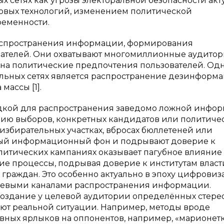
х сетях как угрозы электоральной безопасности акт
ровых технологий, изменением политической
еменности.
аспространения информации, формирования
ателей. Они охватывают многомиллионные аудитор
 на политические предпочтения пользователей. Од
льных сетях является распространение дезинформ
ассы [1].
адкой для распространения заведомо ложной инфо
цию выборов, конкретных кандидатов или политиче
избирательных участках, вбросах бюллетеней или
вный информационный фон и подрывают доверие к
литических кампаниях оказывает пагубное влияние
е процессы, подрывая доверие к институтам власт
граждан. Это особенно актуально в эпоху цифровиз
ючевыми каналами распространения информации.
оздание у целевой аудитории определённых стере
ают реальной ситуации. Например, методы вроде
ных ярлыков на оппонентов, например, «марионетк