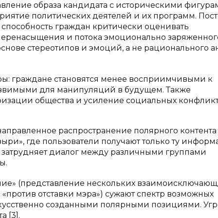
тавление образа кандидата с историческими фигура
риятие политических деятелей и их программ. Пос
 способность граждан критически оценивать
еренасыщения и потока эмоционально заряженног
нове стереотипов и эмоций, а не рационального а
уры: граждане становятся менее восприимчивыми к
уязвимыми для манипуляций в будущем. Также
ризации общества и усиление социальных конфликт
аправленное распространение полярного контента
ыри», где пользователи получают только ту информ
о затрудняет диалог между различными группами
ы.
ание» (представление нескольких взаимоисключающ
и «против отставки мэра») сужают спектр возможных
кусственно созданными полярными позициями. Угр
 [3].