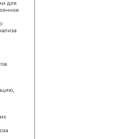
ми для
тоянное
о
нализа
ов.
ацию,
их
оза