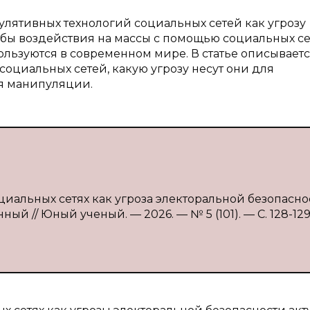
улятивных технологий социальных сетей как угрозу
обы воздействия на массы с помощью социальных се
льзуются в современном мире. В статье описывает
оциальных сетей, какую угрозу несут они для
ся манипуляции.
циальных сетях как угроза электоральной безопаснос
нный // Юный ученый. — 2026. — № 5 (101). — С. 128-129