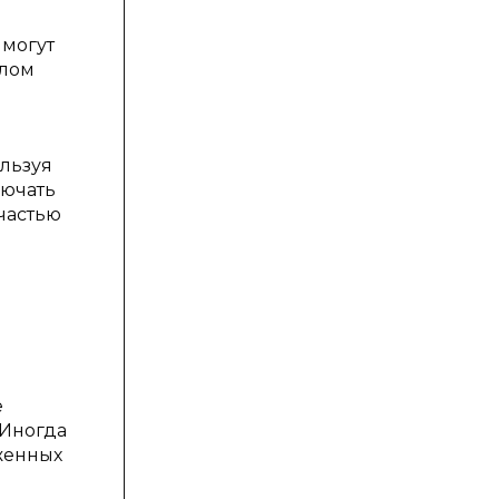
 могут
алом
льзуя
лючать
частью
е
 Иногда
женных