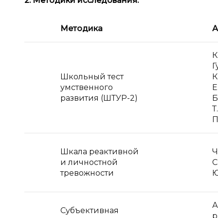
2. Методики исследования:
Методика
А
К
Г
Школьный тест
К
умственного
Е
развития (ШТУР-2)
Б
Т
П
Шкала реактивной
Ч
и личностной
С
тревожности
Ю
А
Субъективная
р