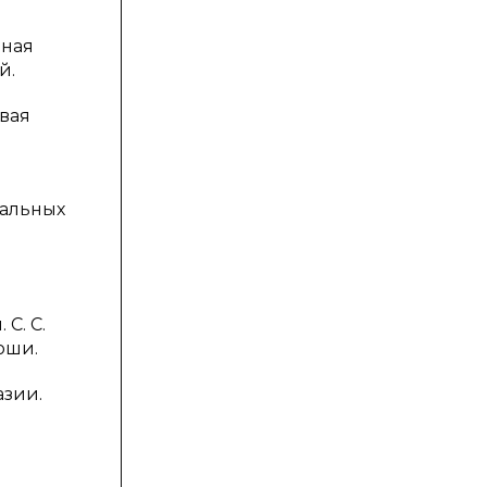
ьная
й.
ивая
уальных
С. С.
ноши.
азии.