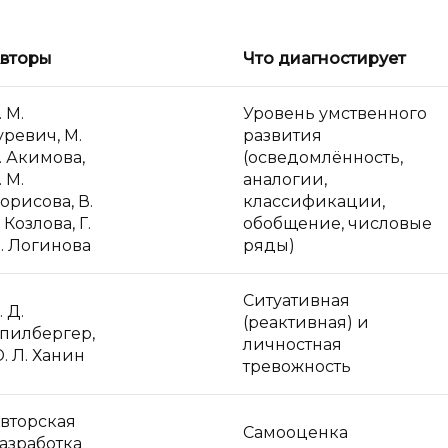
вторы
Что диагностирует
. М.
Уровень умственного
уревич, М.
развития
. Акимова,
(осведомлённость,
. М.
аналогии,
орисова, В.
классификации,
. Козлова, Г.
обобщение, числовые
. Логинова
ряды)
Ситуативная
. Д.
(реактивная) и
пилбергер,
личностная
. Л. Ханин
тревожность
вторская
Самооценка
азработка