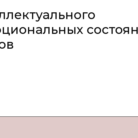
ллектуального
оциональных состоя
ов