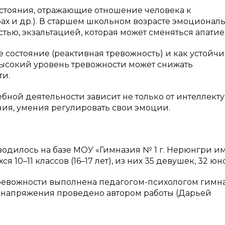
стояния, отражающие отношение человека к
рах и др.). В старшем школьном возрасте эмоционал
ью, экзальтацией, которая может сменяться апатие
е состояние (реактивная тревожность) и как устойч
 Высокий уровень тревожности может снижать
ти.
бной деятельности зависит не только от интеллект
ния, умения регулировать свои эмоции.
дилось на базе МОУ «Гимназия № 1 г. Нерюнгри им. 
 10–11 классов (16–17 лет), из них 35 девушек, 32 ю
тревожности выполнена педагогом-психологом гимн
 напряжения проведено автором работы (Дарьей