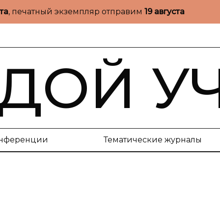
ста
, печатный экземпляр отправим
19 августа
ДОЙ У
нференции
Тематические журналы