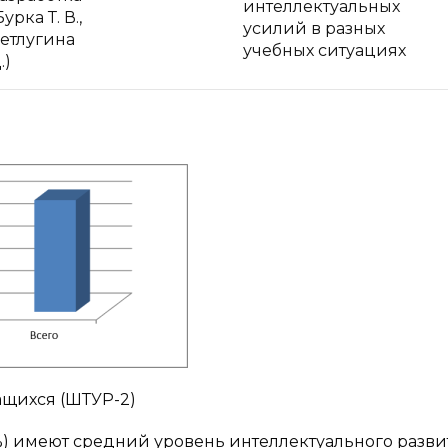
интеллектуальных
Бурка Т. В.,
усилий в разных
етлугина
учебных ситуациях
.)
чащихся (ШТУР-2)
) имеют средний уровень интеллектуального развит