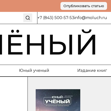
Опубликовать статью
+7 (843) 500-57-53
info@moluch.ru
ЧЁНЫЙ
Юный ученый
Издание книг