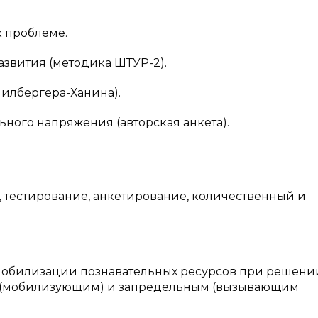
к проблеме.
азвития (методика ШТУР-2).
пилбергера-Ханина).
ьного напряжения (авторская анкета).
, тестирование, анкетирование, количественный и
мобилизации познавательных ресурсов при решени
м (мобилизующим) и запредельным (вызывающим