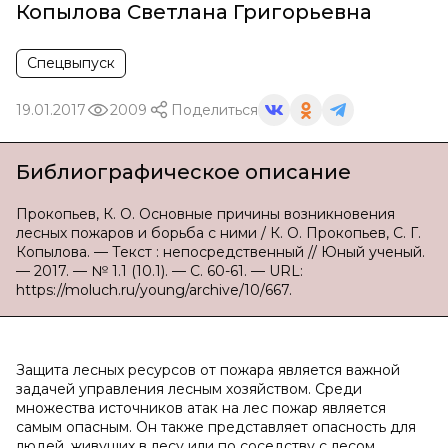
Копылова Светлана Григорьевна
Спецвыпуск
19.01.2017
2009
Поделиться
Библиографическое описание
Прокопьев, К. О. Основные причины возникновения
лесных пожаров и борьба с ними / К. О. Прокопьев, С. Г.
Копылова. — Текст : непосредственный // Юный ученый.
— 2017. — № 1.1 (10.1). — С. 60-61. — URL:
https://moluch.ru/young/archive/10/667.
Защита лесных ресурсов от пожара является важной
задачей управления лесным хозяйством. Среди
множества источников атак на лес пожар является
самым опасным. Он также представляет опасность для
людей, живущих в лесу или по соседству с лесом.