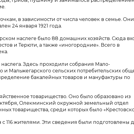
годы, грибы, пушнину и занималось распределение
е.
очкам, в зависимости от числа человек в семье. Он
лен 24 января 1921 года.
гарском наслеге было 88 домашних хозяйств. Сюда в
стов и Терюти, а также «иногородние». Всего в
ка.
наслега. Здесь проходили собрания Мало-
 и Мальжегарского сельских потребительских обще
пределение бакалейных товаров и мануфактуры по
озяйственное товарищество. Оно было образовано из
4 октября, Олекминский окружной земельный отдел
ных товарищества, среди которых было «Крестовско
в с 116 жителями. Эти сведения были подготовлены 