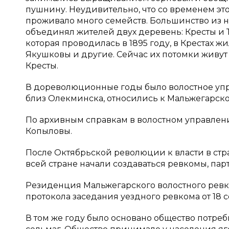
пушнину. Неудивительно, что со временем это
проживало много семейств. Большинство из н
объединял жителей двух деревень: Кресты и
которая проводилась в 1895 году, в Крестах 
Якушковы и другие. Сейчас их потомки живут
Кресты.
В дореволюционные годы было волостное упра
близ Олекминска, относились к Мальжегарско
По архивным справкам в волостном управлени
Копыловы.
После Октябрьской революции к власти в стр
всей стране начали создаваться ревкомы, па
Резиденция Мальжегарского волостного ревко
протокола заседания уездного ревкома от 18 с
В том же году было основано общество потреб