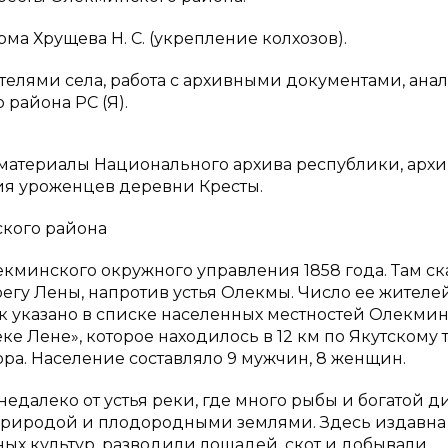
ма Хрущева Н. С. (укрепление колхозов).
елями села, работа с архивными документами, ана
района РС (Я).
материалы Национального архива республики, архи
ия уроженцев деревни Кресты.
кого района
кминского окружного управления 1858 года. Там ск
регу Лены, напротив устья Олекмы. Число ее жителе
как указано в списке населенных местностей Олекми
реке Лене», которое находилось в 12 км по Якутскому 
ора. Население составляло 9 мужчин, 8 женщин.
едалеко от устья реки, где много рыбы и богатой д
 природой и плодородными землями. Здесь издавна
х культур, разводили лошадей, скот и добывали