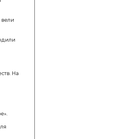
м
и вели
ходили
ств. На
е».
для