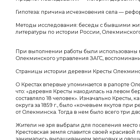
Гипотеза: причина исчезновения села — рефор
Методы исследования: беседы с бывшими жит
литературы по истории России, Олекминского 
При выполнении работы были использованы 
Олекминского управления ЗАГС, воспоминан
Страницы истории деревни Кресты Олекминс
О Крестах впервые упоминается в рапорте Оле
что: «деревня Кресты находилась на левом бе
составляло 18 человек». Изначально Кресты, 
округа за 1859 г., было «кочевьем якутов при 
от Олекминска. Тогда в нем было всего три дв
Жители не зря выбрали для поселения место н
Крестовская земля славится своей красивой
занимались выращиванием зерновых и овощны