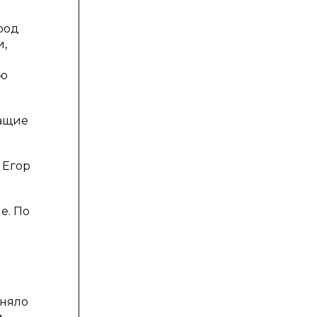
род
и,
ню
жащие
 Егор
е. По
еняло