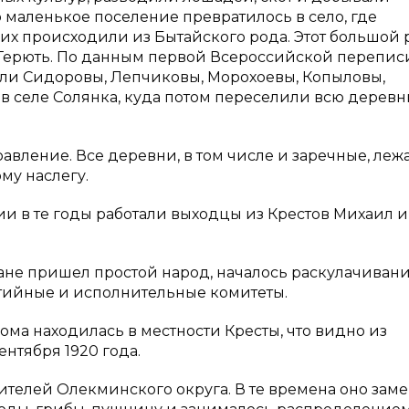
 маленькое поселение превратилось в село, где
их происходили из Бытайского рода. Этот большой 
 Терють. По данным первой Всероссийской перепис
жили Сидоровы, Лепчиковы, Морохоевы, Копыловы,
 в селе Солянка, куда потом переселили всю дерев
вление. Все деревни, в том числе и заречные, ле
му наслегу.
и в те годы работали выходцы из Крестов Михаил и
ане пришел простой народ, началось раскулачивани
ртийные и исполнительные комитеты.
ма находилась в местности Кресты, что видно из
ентября 1920 года.
ителей Олекминского округа. В те времена оно зам