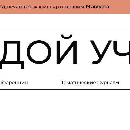
ста
, печатный экземпляр отправим
19 августа
ДОЙ У
нференции
Тематические журналы