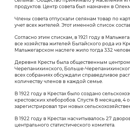
сельмаг. Общество принимало у населения я
продуктов. Центр совета был назначен в Олекм
Члены совета отпускали селянам товар по карт
учет всех жителей. Этот именной список состав
Согласно этим спискам, в 1921 году в Мальже
все хозяйства жителей Бытайского рода из Кре
Мальжегарском наслеге жило тогда 332 челове
Деревня Кресты была общественным центром 
Черепанихинского, Больше-Черепанихинского
всех собраниях обсуждали справедливое рас
количеству членов в каждой семье.
В 1922 году в Крестах было создано сельскох
крестовских хлеборобов. Спустя 8 месяцев, 
зарегистрировал три новых сельскохозяйствен
В 1922 году в Крестах насчитывалось 27 дворо
центрального статистического комитета.