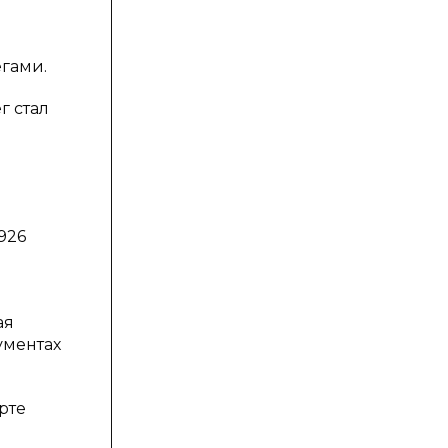
егами.
г стал
926
ая
ументах
рте