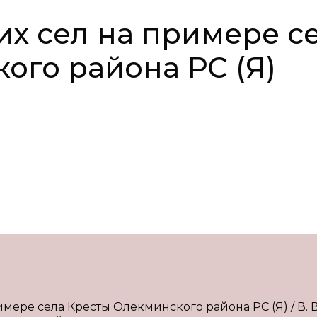
х сел на примере с
ого района РС (Я)
мере села Кресты Олекминского района РС (Я) / В. В