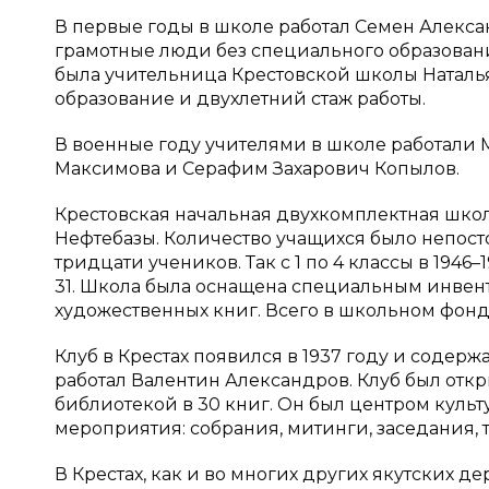
В первые годы в школе работал Семен Алекса
грамотные люди без специального образовани
была учительница Крестовской школы Наталья
образование и двухлетний стаж работы.
В военные году учителями в школе работали
Максимова и Серафим Захарович Копылов.
Крестовская начальная двухкомплектная школа
Нефтебазы. Количество учащихся было непосто
тридцати учеников. Так с 1 по 4 классы в 1946–
31. Школа была оснащена специальным инвента
художественных книг. Всего в школьном фонде
Клуб в Крестах появился в 1937 году и содер
работал Валентин Александров. Клуб был отк
библиотекой в 30 книг. Он был центром куль
мероприятия: собрания, митинги, заседания, 
В Крестах, как и во многих других якутских 