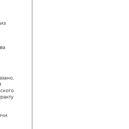
лиз
ва
азано,
й
нского
тракту
ичи.