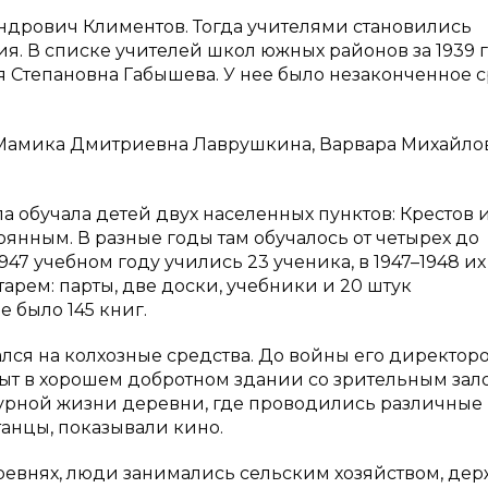
ндрович Климентов. Тогда учителями становились
я. В списке учителей школ южных районов за 1939 
 Степановна Габышева. У нее было незаконченное 
 Мамика Дмитриевна Лаврушкина, Варвара Михайло
 обучала детей двух населенных пунктов: Крестов 
янным. В разные годы там обучалось от четырех до
1947 учебном году учились 23 ученика, в 1947–1948 и
рем: парты, две доски, учебники и 20 штук
 было 145 книг.
жался на колхозные средства. До войны его директор
рыт в хорошем добротном здании со зрительным зал
турной жизни деревни, где проводились различные
танцы, показывали кино.
деревнях, люди занимались сельским хозяйством, де