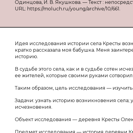
Одинцова, И. В. Якушкова. — Текст : непосредств
URL: https://moluch.ru/young/archive/10/661.
Идея исследования истории села Кресты возни
кратко рассказала моя бабушка. Меня заинтер
историю.
В судьбе этого села, как и в судьбе сотен ис
ее жителей, которые своими руками сотворил
Таким образом, цель исследования — изучить
Задачи: узнать историю возникновения села; у
исчезновения.
Объект исследования — деревня Кресты Оле
Предмет исследования — история деревни К