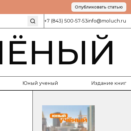
Опубликовать статью
+7 (843) 500-57-53
info@moluch.ru
ЧЁНЫЙ
Юный ученый
Издание книг