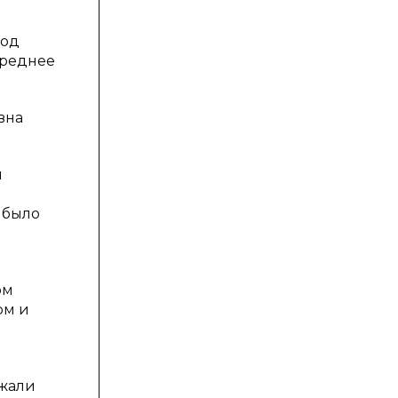
год
среднее
вна
и
х было
ом
ом и
ржали