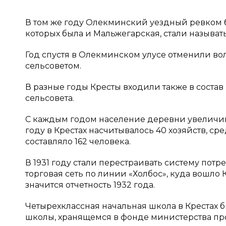
В том же году Олекминский уездный ревком б
которых была и Мальжегарская, стали называт
Год спустя в Олекминском улусе отменили во
сельсоветом.
В разные годы Кресты входили также в состав 
сельсовета.
С каждым годом население деревни увеличива
году в Крестах насчитывалось 40 хозяйств, ср
составляло 162 человека.
В 1931 году стали перестраивать систему пот
торговая сеть по линии «Холбос», куда вошло 
значится отчетность 1932 года.
Четырехклассная начальная школа в Крестах бы
школы, хранящемся в фонде министерства пр