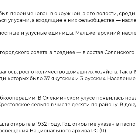
ыл переименован в окружной, а его волости, среди
ься улусами, а входящие в них сельобщества — насл
лостные и улусные единицы. Мальжегарскиий насле
городского совета, а позднее — в состав Солянского
лось, росло количество домашних хозяйств. Так в 1
еди которых было 37 якутских и 3 русских. Население
ребкооперации. В Олекминском улусе появилась нов
Крестовское сельпо в числе десяти по району. В док
ла открыта в 1932 году. Год открытие указан в паспо
освещения Национального архива РС (Я).