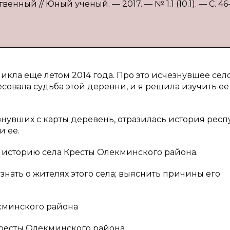
енный // Юный ученый. — 2017. — № 1.1 (10.1). — С. 46
кла еще летом 2014 года. Про это исчезнувшее сел
есовала судьба этой деревни, и я решила изучить ее
чезнувших с карты деревень, отразилась история респ
и ее.
 историю села Кресты Олекминского района.
знать о жителях этого села; выяснить причины его
кминского района
ресты Олекминского района.