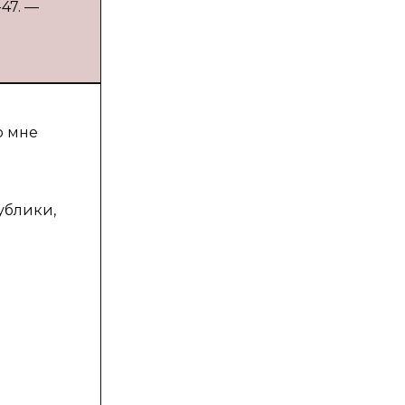
-47. —
о мне
ублики,