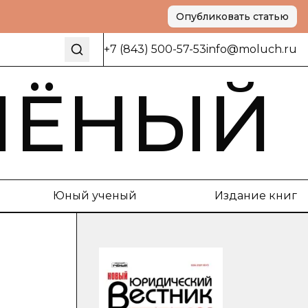
Опубликовать статью
+7 (843) 500-57-53
info@moluch.ru
ЧЁНЫЙ
Юный ученый
Издание книг