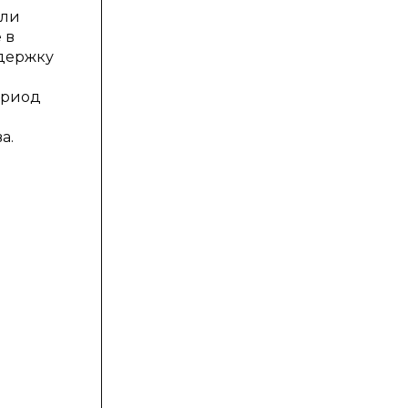
али
 в
ддержку
ериод
а.