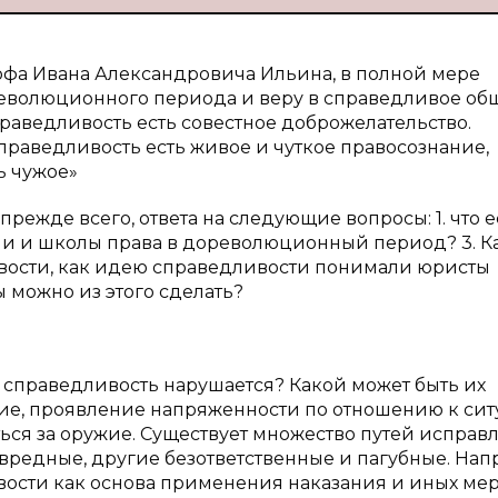
офа Ивана Александровича Ильина, в полной мере
еволюционного периода и веру в справедливое об
раведливость есть совестное доброжелательство.
праведливость есть живое и чуткое правосознание,
ь чужое»
 прежде всего, ответа на следующие вопросы: 1. что е
ии и школы права в дореволюционный период? 3. К
вости, как идею справедливости понимали юристы
 можно из этого сделать?
т, справедливость нарушается? Какой может быть их
ие, проявление напряженности по отношению к си
ться за оружие. Существует множество путей исправ
звредные, другие безответственные и пагубные. Нап
ости как основа применения наказания и иных ме