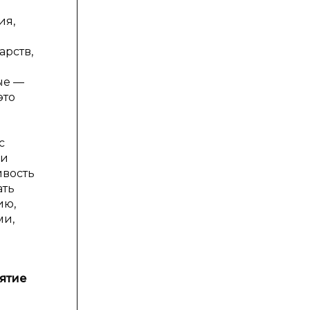
ия,
арств,
ые —
это
с
ки
ивость
ать
ию,
ми,
нятие