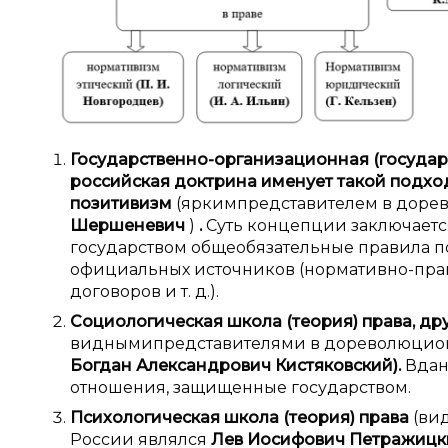
Государственно-организационная (государ
российская доктрина именует такой подхо
позитивизм
(яркимпредставителем в доре
Шершеневич
)
.
Суть концепции заключается
государством общеобязательные правила п
официальных источников (нормативно-прав
договоров и т. д.).
Социологическая школа (теория) права, др
виднымипредставителями в дореволюцио
Богдан Александрович Кистяковский).
Вдан
отношения, защищенные государством.
Психологическая школа (теория) права
(ви
России являлся
Лев Иосифович Петражиц