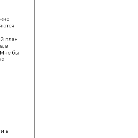
ожно
ляются
ый план
, в
 Мне бы
ия
ти в