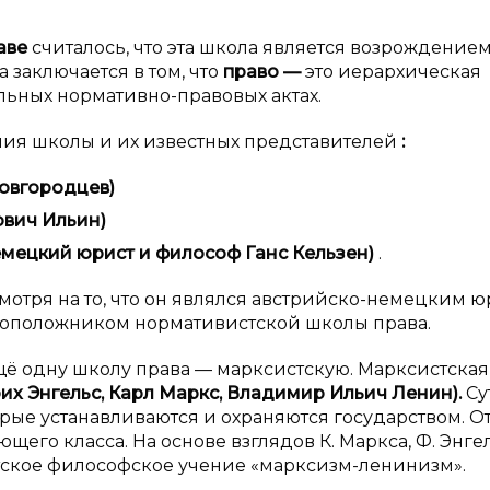
аве
считалось, что эта школа является возрождение
а заключается в том, что
право
—
это иерархическая
льных нормативно-правовых актах.
ия школы и их известных представителей
:
овгородцев)
ович Ильин)
емецкий юрист и
философ
Ганс Кельзен)
.
смотря на то, что он являлся австрийско-немецким 
овоположником нормативистской школы права.
ё одну школу права — марксистскую. Марксистская
х Энгельс, Карл Маркс, Владимир Ильич Ленин).
Су
рые устанавливаются и охраняются государством. О
щего класса. На основе взглядов К. Маркса, Ф. Энге
тское философское учение «марксизм-ленинизм».