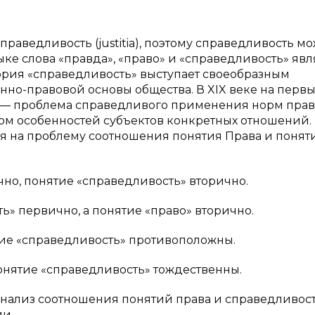
раведливость (justitia), поэтому справедливость м
ке слова «правда», «право» и «справедливость» яв
рия «справедливость» выступает своеобразным
но-правовой основы общества. В XIX веке на перв
 — проблема справедливого применения норм права
том особенностей субъектов конкретных отношений.
я на проблему соотношения понятия Права и понят
чно, понятие «справедливость» вторично.
ь» первично, а понятие «право» вторично.
тие «справедливость» противоположны.
понятие «справедливость» тождественны.
и анализ соотношения понятий права и справедливос
и.