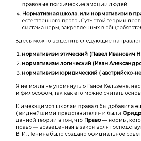
правовые психические эмоции людей.
Нормативная школа, или нормативизм в
пр
естественного права
.
Суть этой теории прав
система норм, закрепленных в общеобязате
Здесь можно выделить следующие направлен
нормативизм этический (Павел Иванович Н
нормативизм логический
(Иван Александр
нормативизм юридический (
австрийско-н
Я не могла не упомянуть о Гансе Кельзене, не
и философом, так как его можно считать осн
К имеющимся школам права я бы добавила ещ
(
виднейшими представителями были
Фридри
данной теории в том, что
Право
— нормы, кото
право — возведенная в закон воля господствую
В. И. Ленина было создано официальное сове