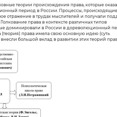
овные теории происхождения права, которые оказ
ционный период в России. Процессы, происходящие
свое отражение в трудах мыслителей и получали по
е «Толкование права в контексте различных типов
рые доминировали в России в дореволюционный п
ола (теория) права имела свою основную идею (суть
 внесли большой вклад в развитии этих теорий прав