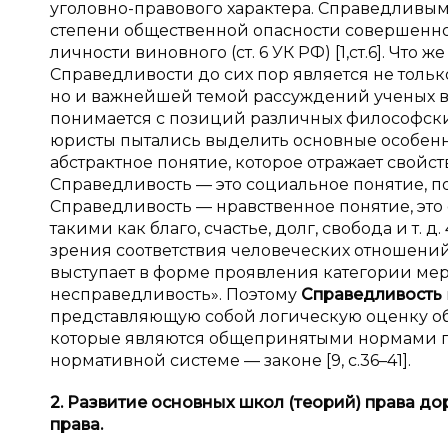
уголовно-правового характера. Справедливым 
степени общественной опасности совершенно
личности виновного (ст. 6 УК РФ) [1,ст.6]. Чт
Справедливости до сих пор является не толь
но и важнейшей темой рассуждений ученых в
понимается с позиций различных философски
юристы пытались выделить основные особенно
абстрактное понятие, которое отражает свойст
Справедливость — это социальное понятие, по
Справедливость — нравственное понятие, это 
такими как благо, счастье, долг, свобода и т.
зрения соответствия человеческих отношений
выступает в форме проявления категории мер
несправедливость». Поэтому
Справедливость
представляющую собой логическую оценку об
которые являются общепринятыми нормами 
нормативной системе — законе [9, c.36–41].
2. Развитие основных школ (теорий) права 
права.