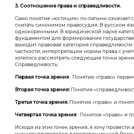
3. Соотношение права и
справедливости.
Само понятие «юстиция» по-латыни означает сп
считать синонимом правосудия. В русском язы
однокоренными. В юридической науке катего
фундаментом для формирования государствен
выходит правовая категория справедливости
частности, интерпретации нормы права с учё
хотелось рассмотреть следующие точки зрени
Справедливость:
Первая точка зрения
: Понятие «право» перви
Вторая точка зрения:
Понятие «справедливост
Третья точка зрения:
Понятие «право» и поня
Четвертая точка зрения
: Понятие «право» и 
Исходя из этих точек зрения, я хочу провест
учениях правоведов дореволюционной Росси