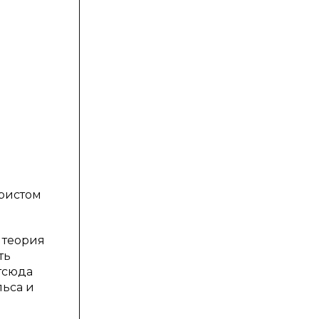
м
юристом
 теория
ть
тсюда
льса и