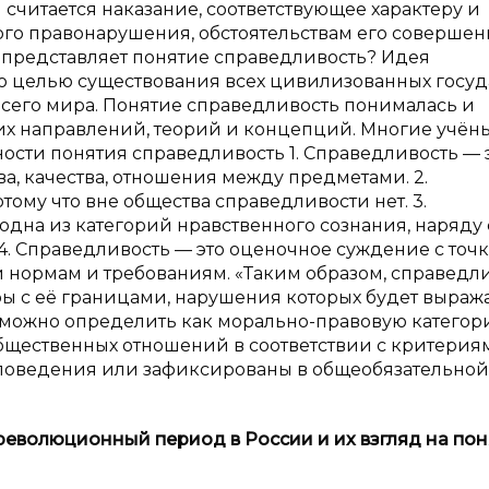
считается наказание, соответствующее характеру и
го правонарушения, обстоятельствам его совершен
о же представляет понятие справедливость? Идея
ко целью существования всех цивилизованных госуд
сего мира. Понятие справедливость понималась и
х направлений, теорий и концепций. Многие учён
сти понятия справедливость 1. Справедливость — 
ва, качества, отношения между предметами. 2.
тому что вне общества справедливости нет. 3.
одна из категорий нравственного сознания, наряду 
 д. 4. Справедливость — это оценочное суждение с точ
 нормам и требованиям. «Таким образом, справедл
ы с её границами, нарушения которых будет выраж
можно определить как морально-правовую категор
щественных отношений в соответствии с критерия
поведения или зафиксированы в общеобязательной
дореволюционный период в
России и
их взгляд на по