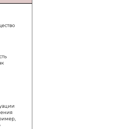
щество
сть
ак
туации
ления
ример,
р