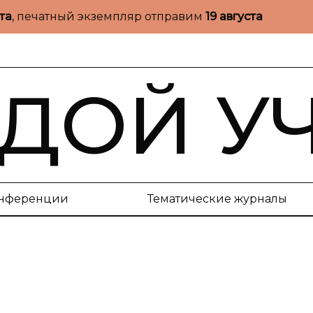
ста
, печатный экземпляр отправим
19 августа
ДОЙ У
нференции
Тематические журналы