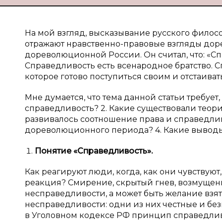
На мой взгляд, высказывание русского филос
отражают нравственно-правовые взгляды дор
дореволюционной России. Он считал, что: «Сп
Справедливость есть всенародное братство. С
которое готово поступиться своим и отстаиват
Мне думается, что тема данной статьи требует,
справедливость? 2. Какие существовали теор
развивалось соотношение права и справедли
дореволюционного периода? 4. Какие выводы
Понятие «Справедливость».
Как реагируют люди, когда, как они чувствую
реакция? Смирение, скрытый гнев, возмущен
несправедливости, а может быть желание взя
несправедливости: одни из них честные и бе
в Уголовном кодексе РФ принцип справедлив