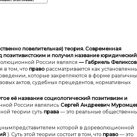
ственно повелительная) теория. Современная
д позитивистским и
получил название юридический
волюционной России являлся
— Габриель Феликсов
 в том, что
право
рассматривается как установленн
оведении, которые закрепляются в форме различны
овых актов, судебных прецедентов, нормативных
угое её название социологический позитивизм и
нной России являлись
Сергей Андреевич Муромцев
ной теории суть
права
— это реальные общественн
днымпредставителем которой в дореволюционной
кий
). Суть этой теории состоит в том, что
право
— это