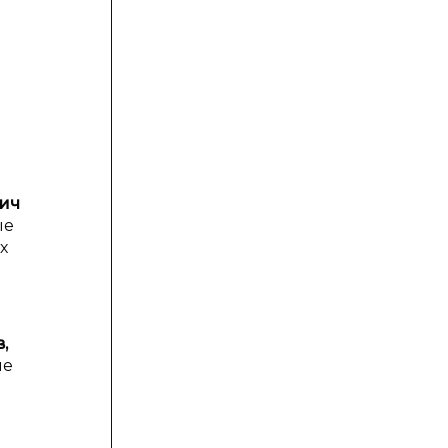
ич
ые
х
,
ые