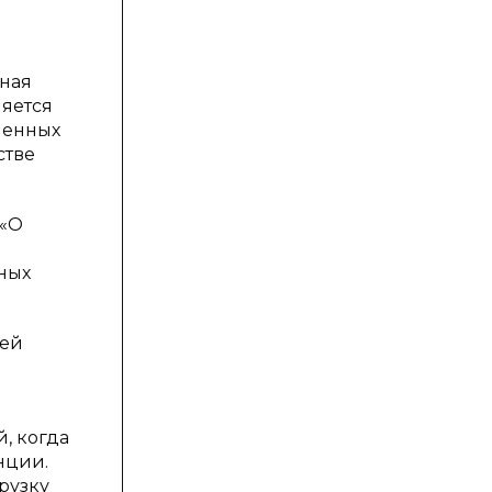
бная
ляется
ленных
стве
 «О
ных
щей
, когда
нции.
рузку