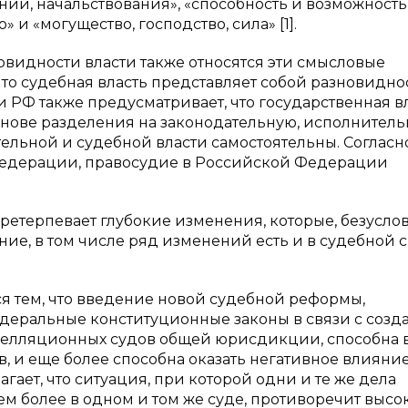
ний, начальствования», «способность и возможность
 и «могущество, господство, сила» [1].
новидности власти также относятся эти смысловые
что судебная власть представляет собой разновидно
и РФ также предусматривает, что государственная вл
нове разделения на законодательную, исполнитель
ельной и судебной власти самостоятельны. Согласн
 Федерации, правосудие в Российской Федерации
ретерпевает глубокие изменения, которые, безуслов
ие, в том числе ряд изменений есть и в судебной 
я тем, что введение новой судебной реформы,
деральные конституционные законы в связи с созд
елляционных судов общей юрисдикции, способна 
в, и еще более способна оказать негативное влияние
гает, что ситуация, при которой одни и те же дела
тем более в одном и том же суде, противоречит выс