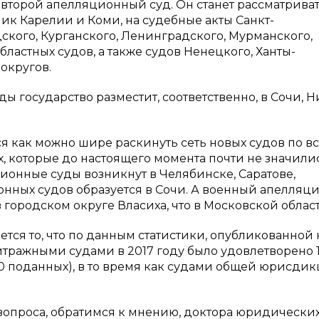
 второй апелляционный суд. Он станет рассматрива
к Карелии и Коми, на судебные акты Санкт-
дского, Курганского, Ленинградского, Мурманского,
ластных судов, а также судов Ненецкого, Ханты-
округов.
ы государство разместит, соответственно, в Сочи, 
я как можно шире раскинуть сеть новых судов по в
ах, которые до настоящего момента почти не значили
ионные суды возникнут в Челябинске, Саратове,
онных судов образуется в Сочи. А военный апелля
в городском округе Власиха, что в Московской област
тся то, что по данным статистики, опубликованной 
тражными судами в 2017 году было удовлетворено 
70 поданных), в то время как судами общей юрисди
вопроса, обратимся к мнению, доктора юридических