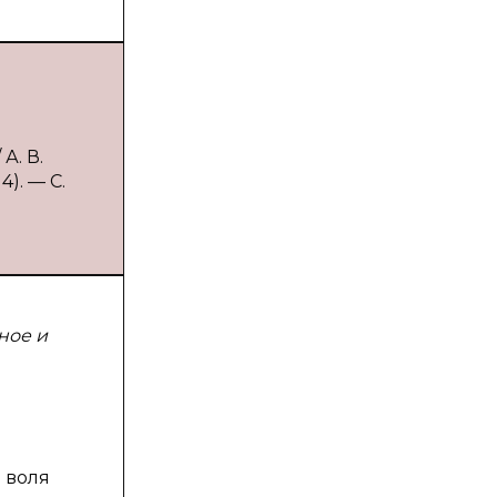
А. В.
). — С.
ное и
 воля