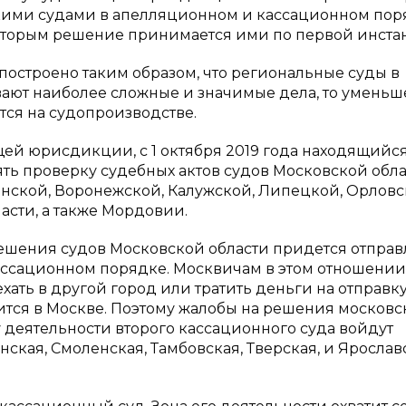
акими судами в апелляционном и кассационном пор
которым решение принимается ими по первой инста
построено таким образом, что региональные суды в
вают наиболее сложные и значимые дела, то умень
тся на судопроизводстве.
ей юрисдикции, с 1 октября 2019 года находящийся
ять проверку судебных актов судов Московской обла
янской, Воронежской, Калужской, Липецкой, Орловс
асти, а также Мордовии.
ешения судов Московской области придется отправ
 кассационном порядке. Москвичам в этом отношении
хать в другой город или тратить деньги на отправку
тится в Москве. Поэтому жалобы на решения московс
у деятельности второго кассационного суда войдут
нская, Смоленская, Тамбовская, Тверская, и Ярослав