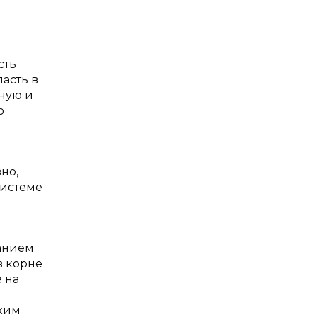
сть
асть в
ную и
о
но,
системе
анием
в корне
 на
оким