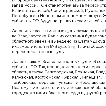
В городе Санкт — Петербург создаётся третий
запад России. Он станет отвечать за пересмот
Калининградской, Ленинградской, Мурманской
Петербурге и Ненецком автономном округе. 
субъектах РФ, будут направлять свои жалобы в
Остальные кассационные суды разместятся в 
во Владивостоке. Ради их создания будет со
областного звена и выведено из штата 723 суд
их заместителей и 678 судей [6]. Таким образ
переведена в новые суды.
Далее скажем об апелляционных судах. В соста
субъекта РФ. Так, в зоне деятельности перво
область, а также Белгородская, Брянская, Вл
Калужская, Костромская, Курская, Липецкая, Н
Тамбовская, Тверская, Тульская и Ярославская
Поэтому жителям столицы и московской облас
городского (или областного) суда в другой ре