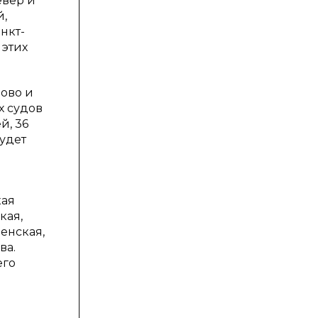
евер и
й,
нкт-
 этих
рово и
х судов
й, 36
будет
кая
кая,
енская,
ва.
его