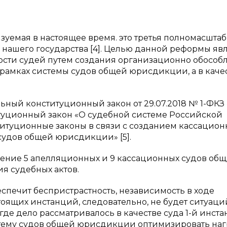
зуемая в настоящее время. это третья полномасшта
нашего государства [4]. Целью данной реформы яв
ости судей путем создания организационно обособ
рамках системы судов общей юрисдикции, а в каче
льный конституционный закон от 29.07.2018 № 1-ФКЗ
уционный закон «О судебной системе Российской
итуционные законы в связи с созданием кассацион
удов общей юрисдикции» [5].
ение 5 апелляционных и 9 кассационных судов об
я судебных актов.
еспечит беспристрастность, независимость в ходе
оящих инстанций, следовательно, не будет ситуаций
где дело рассматривалось в качестве суда 1-й инста
тему судов общей юрисдикции оптимизировать наг