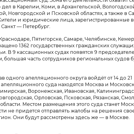
 кассационный суд. Зона его деятельности охватит с
р дел в Карелии, Коми, в Архангельской, Вологодско
, Новгородской и Псковской областях, а также в Са
Жители и юридические лица, зарегистрированные в
 Санкт — Петербург.
Краснодаре, Пятигорске, Самаре, Челябинске, Кеме
кращено 1362 государственных гражданских служащи
ьи. В 9 кассационных судах появятся 9 председателе
ом, большая часть сотрудников региональных судов 
в одного апелляционного округа войдёт от 14 до 21
го апелляционного суда находятся Москва и Московс
адимирская, Воронежская, Ивановская, Калининградс
овгородская, Орловская, Псковская, Рязанская, Смол
 области. Местом размещения этого суда станет Моск
ти не придется отправлять жалобы на решения сво
гион. Они будут рассмотрены здесь же — в Москве.