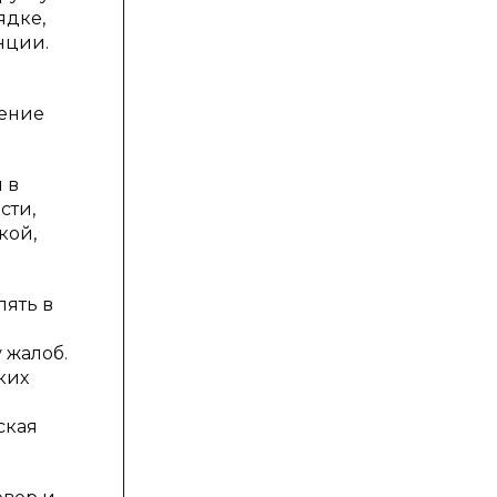
ядке,
нции.
шение
 в
сти,
кой,
лять в
 жалоб.
ких
ская