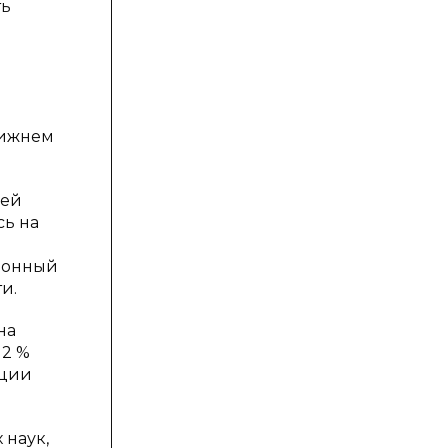
ть
Нижнем
сей
сь на
ционный
и.
на
12 %
кции
 наук,