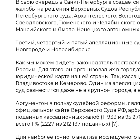
В свою очередь в Санкт-Петербурге создается
жалобы на решения Верховных Судов Республи
Петербургского суда, Архангельского, Волого
Свердловского, Тюменского и Челябинского об
Мансийского и Ямало-Ненецкого автономных 
Третий, четвертый и пятый апелляционные суд
Новгороде и Новосибирске.
Как мы можем видеть, законодатель постаралс
России. Для этого, он организовал их в город
юридической карте нашей страны. Так, кассац
Владивостоке и Кемерово. Один из апелляци
суд разместится даже не в крупном городе, а 
Аргументом в пользу судебной реформы, являе
официальном сайте Верховного Суда РФ, арби
поданных кассационных жалоб (11 933 из 95 2
всего 1 % (2227 из 212 137 поданных) [7].
Для наиболее точного анализа исследуемого 