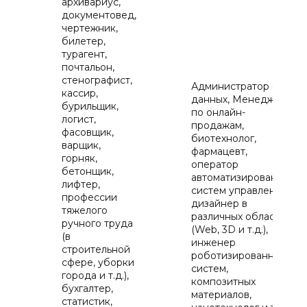
архивариус,
документовед,
чертежник,
билетер,
турагент,
почтальон,
стенографист,
Администратор баз
кассир,
данных, Менеджер
бурильщик,
по онлайн-
логист,
продажам,
фасовщик,
биотехнолог,
варщик,
фармацевт,
горняк,
оператор
бетонщик,
автоматизированных
лифтер,
систем управления,
профессии
дизайнер в
тяжелого
различных областях
ручного труда
(Web, 3D и т.д.),
(в
инженер
строительной
роботизированных
сфере, уборки
систем,
города и т.д.),
композитных
бухгалтер,
материалов,
статистик,