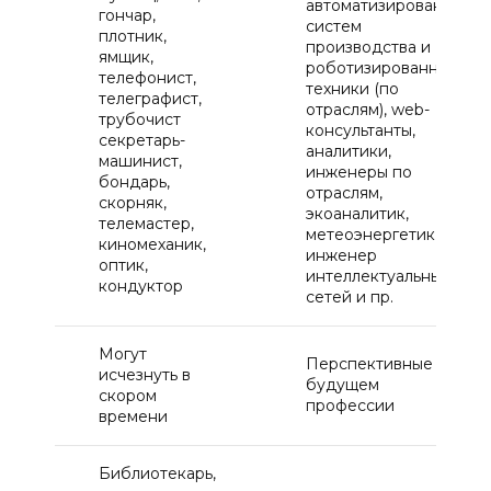
автоматизированных
гончар,
систем
плотник,
производства и
ямщик,
роботизированной
телефонист,
техники (по
телеграфист,
отраслям), web-
трубочист
консультанты,
секретарь-
аналитики,
машинист,
инженеры по
бондарь,
отраслям,
скорняк,
экоаналитик,
телемастер,
метеоэнергетик,
киномеханик,
инженер
оптик,
интеллектуальных
кондуктор
сетей и пр.
Могут
Перспективные в
исчезнуть в
будущем
скором
профессии
времени
Библиотекарь,