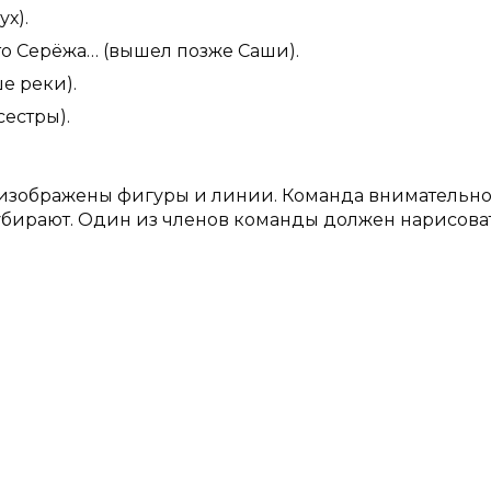
х).
о Серёжа… (вышел позже Саши).
е реки).
сестры).
м изображены фигуры и линии. Команда внимательн
о убирают. Один из членов команды должен нарисова