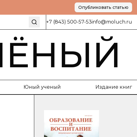
Опубликовать статью
+7 (843) 500-57-53
info@moluch.ru
ЧЁНЫЙ
Юный ученый
Издание книг