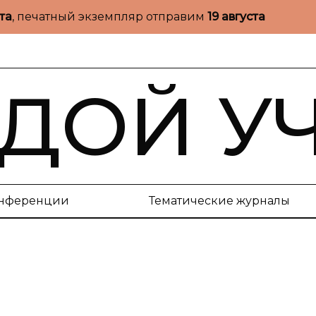
ста
, печатный экземпляр отправим
19 августа
ДОЙ У
нференции
Тематические журналы