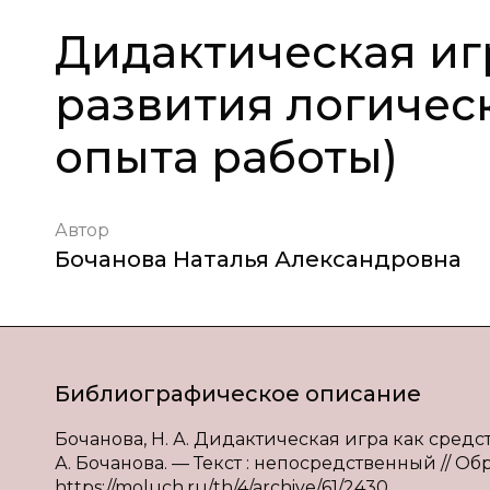
Дидактическая иг
развития логичес
опыта работы)
Автор
Бочанова Наталья Александровна
Библиографическое описание
Бочанова, Н. А. Дидактическая игра как средс
А. Бочанова. — Текст : непосредственный // Обра
https://moluch.ru/th/4/archive/61/2430.