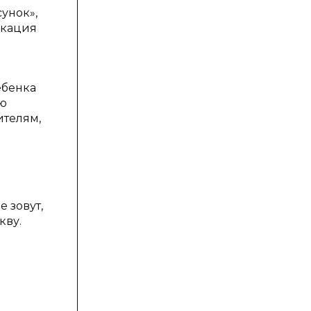
унок»,
икация
ебенка
ию
ителям,
 зовут,
кву.