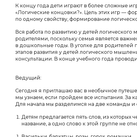
К концу года дети играют в более сложные иг
«Логические концовки?». Цель этих игр — ф
по одному свойству, формирование логическ
Вся работа по развитию у детей логического
родителями, поскольку семья является важн
в дошкольные годы. В уголке для родителе
этапов развития у детей логического мышлени
консультации. В конце учебного года проводит
Ведущий:
Сегодня я приглашаю вас в необычное путешест
мы узнаем, если пройдем все испытания. За к
Для начала мы разделимся на две команды и 
Детям предлагается пять слов, из которых 
название, а одно слово к этой группе не отн
Васильки, бархатцы, розы, горох, ромашки.