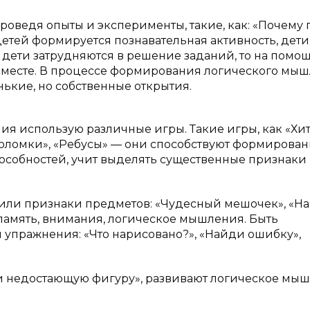
роведя опыты и эксперименты, такие, как: «Почему 
детей формируется познавательная активность, дети
 дети затрудняются в решение заданий, то на помо
вместе. В процессе формирования логического мы
нькие, но собственные открытия.
ия использую различные игры. Такие игры, как «Хи
воломки», «Ребусы» — они способствуют формирова
особностей, учит выделять существенные признаки
 или признаки предметов: «Чудесный мешочек», «Н
я память, внимания, логическое мышления. Быть
упражнения: «Что нарисовано?», «Найди ошибку»,
и недостающую фигуру», развивают логическое мыш