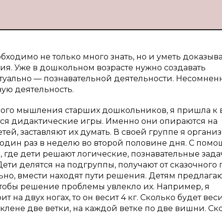
ходимо не только много знать, но и уметь доказыв
ия. Уже в дошкольном возрасте нужно создавать
уально — познавательной деятельности. Несомненно
вую деятельность.
кого мышления старших дошкольников, я пришла к 
ся дидактические игры. Именно они опираются на
ей, заставляют их думать. В своей группе я органи
 один раз в неделю во второй половине дня. С пом
 где дети решают логические, познавательные зада
и делятся на подгруппы, получают от сказочного 
ьно, вмести находят пути решения. Детям предлага
чтобы решение проблемы увлекло их. Например, я
 на двух ногах, то он весит 4 кг. Сколько будет веси
а клене две ветки, на каждой ветке по две вишни. Ск