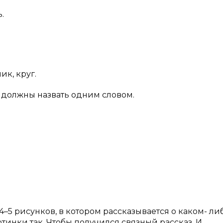
.
ик, круг.
и должны назвать одним словом.
–5 рисунков, в котором рассказывается о каком- ли
тинки так. Чтобы получился связный рассказ. И