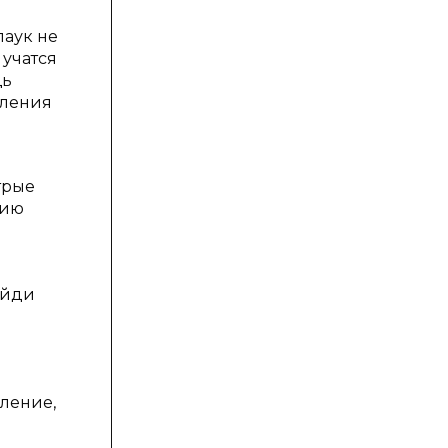
паук не
 учатся
щь
шления
трые
нию
айди
ление,