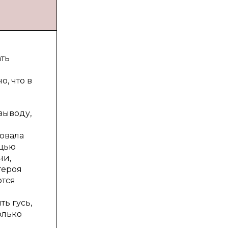
ать
, что в
выводу,
зовала
ощью
чи,
героя
ются
ть гусь,
олько