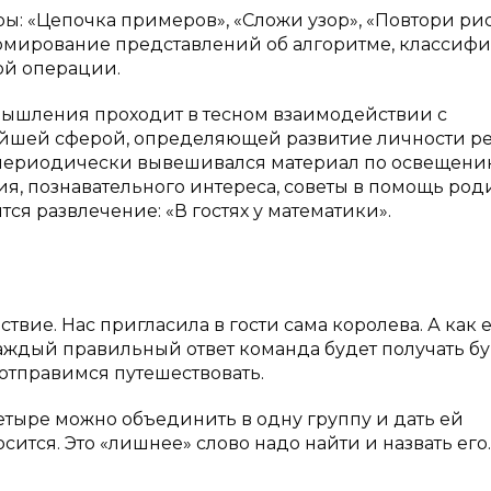
ры: «Цепочка примеров», «Сложи узор», «Повтори рис
ормирование представлений об алгоритме, классиф
ой операции.
 мышления проходит в тесном взаимодействии с
ейшей сферой, определяющей развитие личности р
й периодически вывешивался материал по освещен
я, познавательного интереса, советы в помощь род
ся развлечение: «В гостях у математики».
вие. Нас пригласила в гости сама королева. А как ее
аждый правильный ответ команда будет получать бу
отправимся путешествовать.
четыре можно объединить в одну группу и дать ей
осится. Это «лишнее» слово надо найти и назвать его.