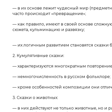
— в их основе лежит чудесный мир (предметн
часто происходит «превращение»;
— как правило, имеют в своей основе сложну
сюжета, кульминацию и развязку;
— их логичным развитием становятся сказки 
2. Кумулятивные сказки:
— характеризуются многократным повторением
— немногочисленность в русском фольклоре;
— кроме особенностей композиции они отлича
3. Сказки о животных:
— в них действуют не только животные, но и р