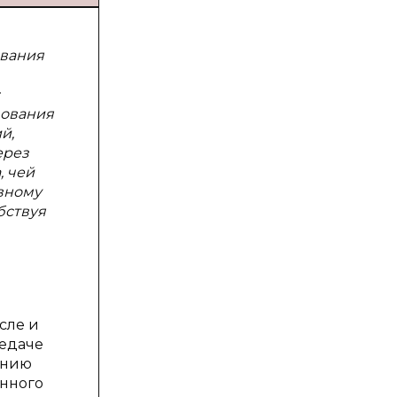
авания
зования
й,
ерез
, чей
ивному
бствуя
сле и
редаче
ению
енного