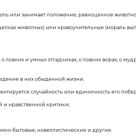
роль или занимает положение, равноценное животно
делках животных) или нравоучительные (мораль выт
 о ловких и умных отгадчиках, о ловких ворах, о муд
ведение в них обыденной жизни;
кцентируется случайность или единичность его побе
й и нравственной критики;
рико-бытовые, новеллистические и другие.