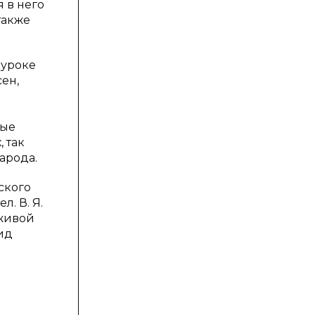
 в него
также
 уроке
ен,
ные
 так
арода.
ского
. В. Я.
еживой
ид