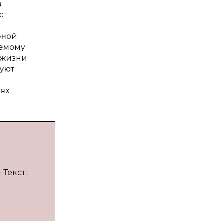
а
с
рной
аемому
 жизни
вуют
ях.
Текст :