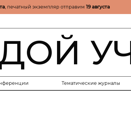
ста
, печатный экземпляр отправим
19 августа
ДОЙ У
нференции
Тематические журналы