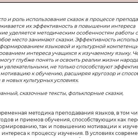
то и роль использования сказок в процессе препод
еркивается их эффективность в повышении интереса
ание уделяется методическим особенностям работы с
обое место занимают сказки. Эффективность исполь
с формированием языковой и культурной компетенци
рованием интереса учащихся к изучаемому языку. Ч
огут глубже понять и освоить реалии жизни народа
 и увлекательными, не только способствуют эффект
 мотивацию к обучению, расширяя кругозор и спосо
в новых культурных условиях.
ранный, сказочные тексты, фольклорные сказки,
временная методика преподавания языков, в том чи
тодов и приемов обучения, способствующих как пе
формированию, так и повышению мотивации к изуч
 интереса к процессу изучения. В условиях соврем