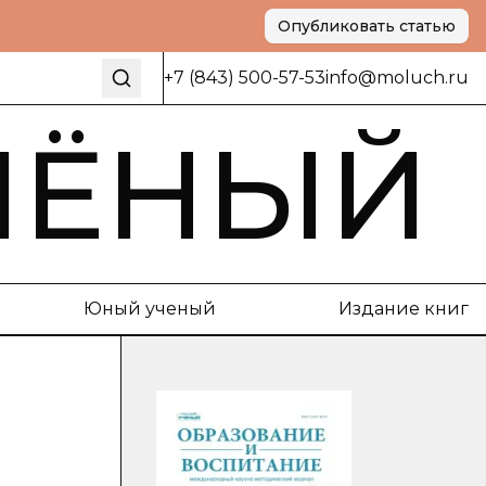
Опубликовать статью
+7 (843) 500-57-53
info@moluch.ru
ЧЁНЫЙ
Юный ученый
Издание книг