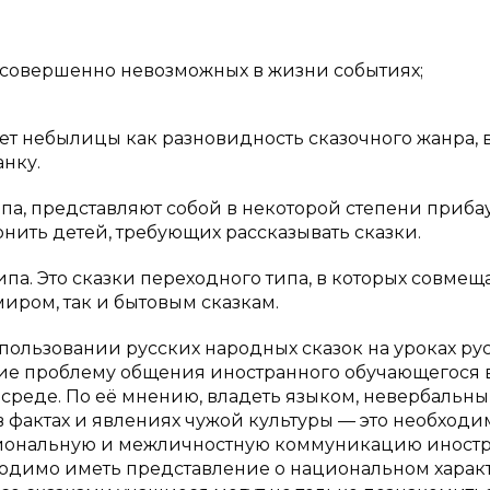
о совершенно невозможных в жизни событиях;
ет небылицы как разновидность сказочного жанра, 
нку.
оппа, представляют собой в некоторой степени приба
нить детей, требующих рассказывать сказки.
па. Это сказки переходного типа, в которых совмещ
иром, так и бытовым сказкам.
спользовании русских народных сказок на уроках ру
ние проблему общения иностранного обучающегося 
среде. По её мнению, владеть языком, невербальн
 в фактах и явлениях чужой культуры — это необход
иональную и межличностную коммуникацию иност
бходимо иметь представление о национальном харак