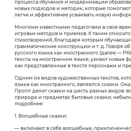
процесса обучения и модернизации образова
новых подходов и методик, которые помогают
легче и эффективнее усваивать новую инфор
Многими известными педагогами в свое врем
игровых методов и приемов. К таким относитс
стихотворений, благодаря которым обучающи
грамматические конструкции и т. д. Говоря о
русского языка как иностранного (далее — РКИ
тексты на иностранном языке, узнают новые фак
как представленные в тексте персонажи и пр
Одним из видов художественных текстов, кот
языка как иностранного, являются сказки. Она
Пропп делит сказки на шесть разных видов: в
природе и предметах; бытовые сказки; небыли
подробнее:
1. Волшебные сказки:
— включают в себя волшебные, приключенчес