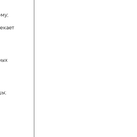
му;
екает
рых
ды;