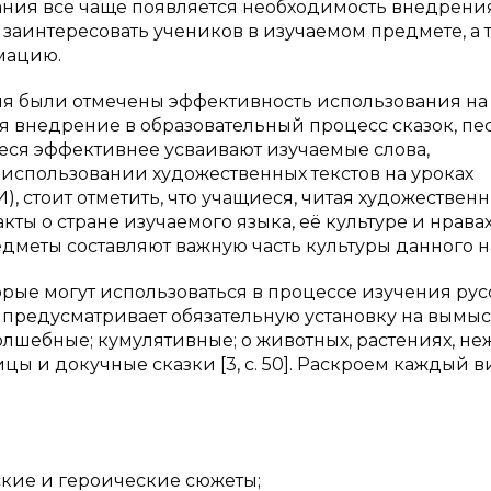
ния все чаще появляется необходимость внедрения
 заинтересовать учеников в изучаемом предмете, а 
мацию.
я были отмечены эффективность использования на
я внедрение в образовательный процесс сказок, пес
еся эффективнее усваивают изучаемые слова,
б использовании художественных текстов на уроках
), стоит отметить, что учащиеся, читая художествен
ты о стране изучаемого языка, её культуре и нравах,
едметы составляют важную часть культуры данного н
орые могут использоваться в процессе изучения рус
 предусматривает обязательную установку на вымысел
олшебные; кумулятивные; о животных, растениях, н
цы и докучные сказки [3, с. 50]. Раскроем каждый в
кие и героические сюжеты;