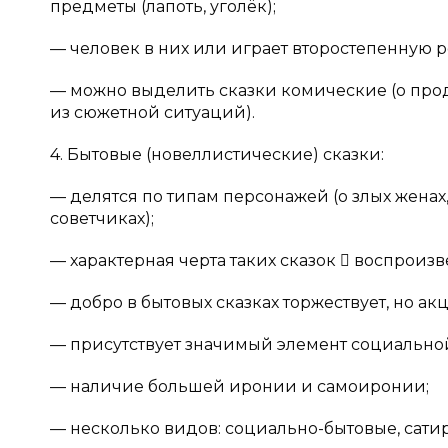
предметы (лапоть, уголёк);
— человек в них или играет второстепенную 
— можно выделить сказки комические (о про
из сюжетной ситуаций).
4. Бытовые (новеллистические) сказки:
— делятся по типам персонажей (о злых женах,
советчиках);
— характерная черта таких сказок  воспроиз
— добро в бытовых сказках торжествует, но а
— присутствует значимый элемент социально
— наличие большей иронии и самоиронии;
— несколько видов: социально-бытовые, сати