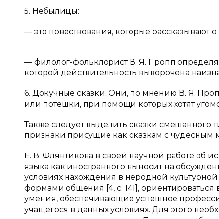
5. Небылицы:
— это повествования, которые рассказывают 
— филолог-фольклорист В. Я. Пропп определя
которой действительность выворочена наизна
6. Докучные сказки. Они, по мнению В. Я. Пр
или потешки, при помощи которых хотят угомо
Также следует выделить сказки смешанного ти
признаки присущие как сказкам с чудесным м
Е. В. Флянтикова в своей научной работе об и
языка как иностранного выносит на обсужде
условиях нахождения в неродной культурной 
формами общения [4, с. 141], ориентироваться
умения, обеспечивающие успешное професс
учащегося в данных условиях. Для этого нео