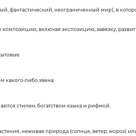
ый, фантастический, неограниченный мир), в котор
ю композицию, включая экспозицию, завязку, разви
бытовые.
 какого-либо звена;
ются стилем, богатством языка и рифмой.
астения, неживая природа (солнце, ветер, мороз) ил