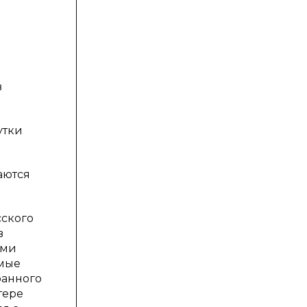
в
утки
аются
сского
в
ыми
имые
ранного
тере