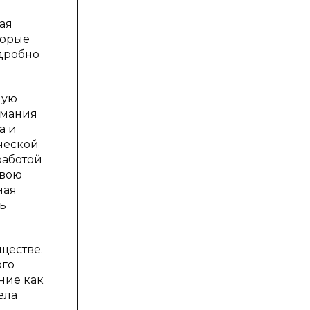
ая
торые
одробно
мую
имания
а и
ической
работой
свою
ная
ь
ществе.
ого
ние как
ела