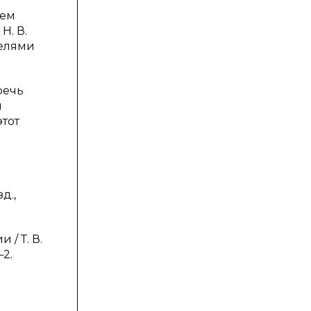
а
ием
Н. В.
телями
речь
й
тот
д.,
/ Т. В.
–2.