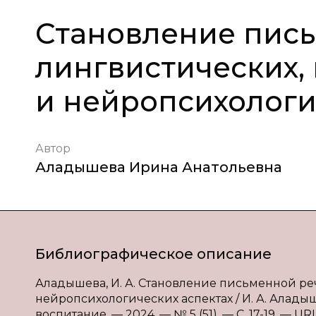
Становление пись
лингвистических,
и нейропсихологи
Автор
Аладышева Ирина Анатольевна
Библиографическое описание
Аладышева, И. А. Становление письменной ре
нейропсихологических аспектах / И. А. Аладыш
воспитание. — 2024. — № 5 (51). — С. 17-19. — URL