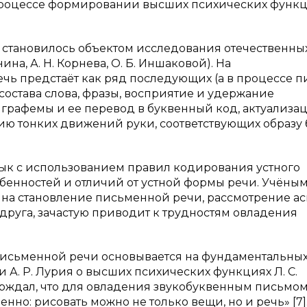
 процессе формировании высших психических функц
становилось объектом исследования отечественны
нина, А. Н. Корнева, О. Б. Иншаковой). На
чь предстаёт как ряд последующих (а в процессе п
состава слова, фразы, восприятие и удержание
графемы и ее перевод в буквенный код, актуализа
ию тонких движений руки, соответствующих образу 
ык с использованием правил кодирования устного
бенностей и отличий от устной формы речи. Учёны
да на становление письменной речи, рассмотрение ас
 друга, зачастую приводит к трудностям овладения
письменной речи основывается на фундаментальны
и А. Р. Лурия о высших психических функциях Л. С.
ерждал, что для овладения звукобуквенным письмо
нно: рисовать можно не только вещи, но и речь» [7]