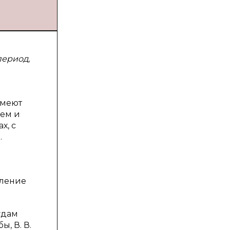
период,
имеют
ием и
х, с
.
вление
удам
ы, В. В.