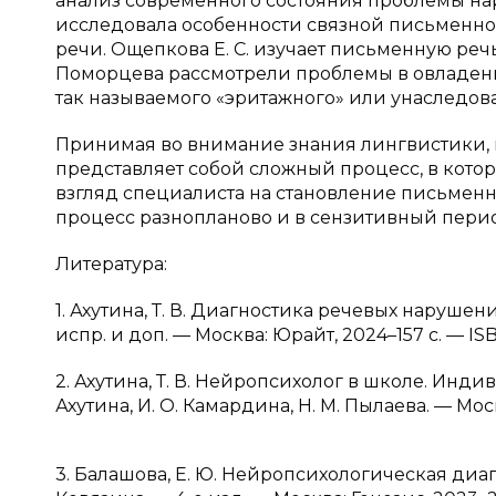
анализ современного состояния проблемы на
исследовала особенности связной письменн
речи. Ощепкова Е. С. изучает письменную речь
Поморцева рассмотрели проблемы в овладе
так называемого «эритажного» или унаследован
Принимая во внимание знания лингвистики, 
представляет собой сложный процесс, в кото
взгляд специалиста на становление письменн
процесс разнопланово и в сензитивный пер
Литература:
1. Ахутина, Т. В. Диагностика речевых нарушений
испр. и доп. — Москва: Юрайт, 2024–157 с. — I
2. Ахутина, Т. В. Нейропсихолог в школе. Инди
Ахутина, И. О. Камардина, Н. М. Пылаева. — Мос
3. Балашова, Е. Ю. Нейропсихологическая диагно