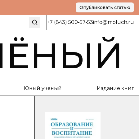
Опубликовать статью
+7 (843) 500-57-53
info@moluch.ru
ЧЁНЫЙ
Юный ученый
Издание книг