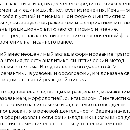
чает законы языка, выделяет его среди прочих явле
лементы и единицы, фиксирует изменения. Речь — э
т себя в устной и письменной форме. Лингвистика
ечи, связанную с выражением и восприятием мысле
ечь традиционно включаются письмо и чтение.
о предполагает её вычленение в законченной фор
рочтение написанного ранее.
кий внес неоценимый вклад в формирование грамо
–чтения, то есть аналитико-синтетический метод,
ия и письма. В трудах великого ученого А. М.
 семантики в усвоении орфографии, им доказана св
 и двигательной реакцией письма.
а представлена следующими разделами, изучающи
разованием, морфологией, синтаксисом. Лингвистик
 столько на системе языка, сколько на овладение
пользования в речевой деятельности. Задача начал
вня сформированности речи младших школьников д
вания грамматического строя, уточнения семной