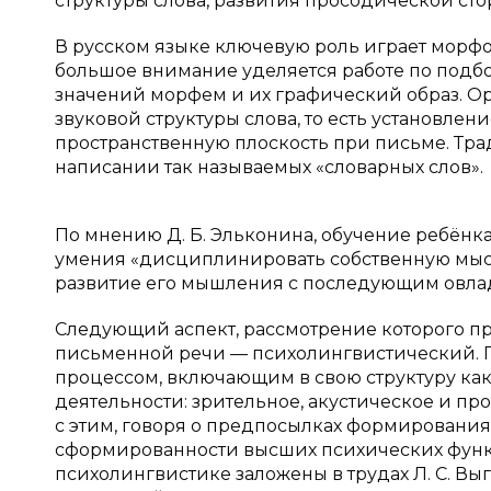
структуры слова, развития просодической сто
В русском языке ключевую роль играет морф
большое внимание уделяется работе по подбо
значений морфем и их графический образ. 
звуковой структуры слова, то есть установле
пространственную плоскость при письме. Т
написании так называемых «словарных слов».
По мнению Д. Б. Эльконина, обучение ребён
умения «дисциплинировать собственную мысль
развитие его мышления с последующим овл
Следующий аспект, рассмотрение которого пр
письменной речи — психолингвистический. 
процессом, включающим в свою структуру ка
деятельности: зрительное, акустическое и пр
с этим, говоря о предпосылках формировани
сформированности высших психических функ
психолингвистике заложены в трудах Л. С. Выг