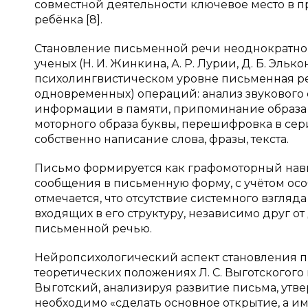
совместной деятельности ключевое место в
ребёнка [8].
Становление письменной речи неоднократно 
ученых (Н. И. Жинкина, А. Р. Лурии, Д. Б. Элько
психолингвистическом уровне письменная ре
одновременных) операций: анализ звукового 
информации в памяти, припоминание образа 
моторного образа буквы, перешифровка в сер
собственно написание слова, фразы, текста.
Письмо формируется как графомоторный нав
сообщения в письменную форму, с учётом осо
отмечается, что отсутствие системного взгля
входящих в его структуру, независимо друг от
письменной речью.
Нейропсихологический аспект становления 
теоретических положениях Л. С. Выготскогого 
Выготский, анализируя развитие письма, утв
необходимо «сделать основное открытие, а име