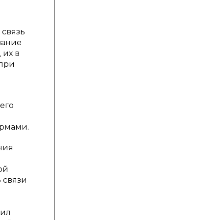
 связь
вание
 их в
 при
его
рмами.
ния
ой
В связи
дил