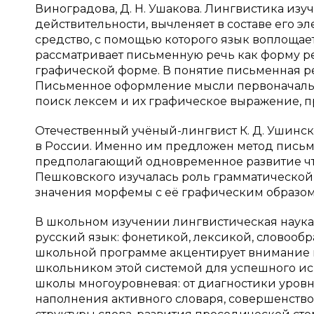
Виноградова, Д. Н. Ушакова. Лингвистика изу
действительности, вычленяет в составе его э
средство, с помощью которого язык воплощае
рассматривает письменную речь как форму р
графической форме. В понятие письменная р
Письменное оформление мысли первоначальн
поиск лексем и их графическое выражение, п
Отечественный учёный-лингвист К. Д. Ушинс
в России. Именно им предложен метод письма
предполагающий одновременное развитие чтен
Пешковского изучалась роль грамматической
значения морфемы с её графическим образом
В школьном изучении лингвистическая наук
русский язык: фонетикой, лексикой, словооб
школьной программе акцентирует внимание не
школьником этой системой для успешного ис
школы многоуровневая: от диагностики уро
наполнения активного словаря, совершенство