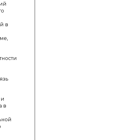
ний
то
й в
ме,
тности
язь
ми
а в
ьной
о