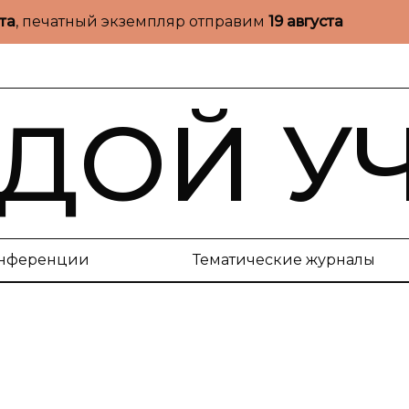
ста
, печатный экземпляр отправим
19 августа
ДОЙ У
нференции
Тематические журналы