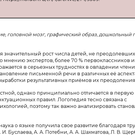
ие, головной мозг, графический образ, дошкольный 
я значительный рост числа детей, не преодолевших
 мнению экспертов, более 70 % первоклассников 
ражается в серьезных трудностях в овладении чтен
ановление письменной речи в различных её аспекта
ыработки результативных приёмов их преодоления
стной, однако принципиально отличается в первую
ктуационных правил. Логопедия тесно связана с
хологией, поэтому так важно анализировать стано
наука о языке получила свое развитие благодаря тр
И. Буслаева, А. А. Потебни, А. А. Шахматова, Л. В. Щерб