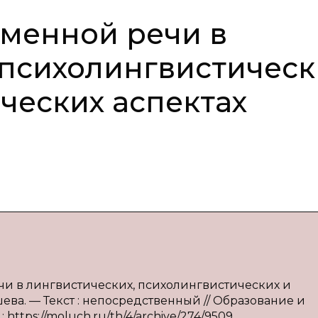
менной речи в
 психолингвистическ
ческих аспектах
чи в лингвистических, психолингвистических и
ева. — Текст : непосредственный // Образование и
: https://moluch.ru/th/4/archive/274/9509.