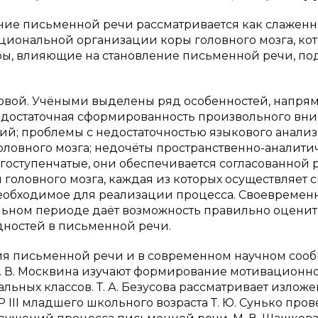
ние письменной речи рассматривается как слаженн
кциональной организации коры головного мозга, ко
оры, влияющие на становление письменной речи, п
ншаковой. Учёными выделены ряд особенностей, напря
едостаточная сформированность произвольного вн
ий; проблемы с недостаточностью языкового анализ
головного мозга; недочёты пространственно-аналит
гоступенчатые, они обеспечивается согласованной 
головного мозга, каждая из которых осуществляет 
еобходимое для реализации процесса. Своевремен
льном периоде даёт возможность правильно оценит
удностей в письменной речи.
ия письменной речи и в современном научном сооб
 Е. В. Москвина изучают формирование мотивационн
ьных классов. Т. А. Безусова рассматривает изложе
 III младшего школьного возраста Т. Ю. Сунько пров