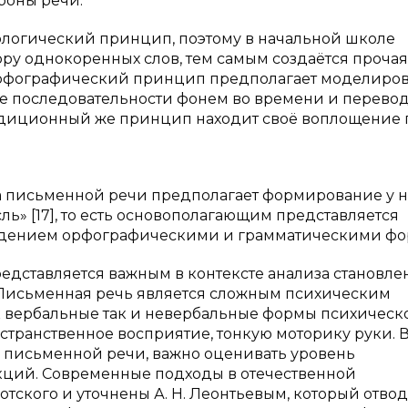
роны речи.
ологический принцип, поэтому в начальной школе
ру однокоренных слов, тем самым создаётся прочая
Орфографический принцип предполагает моделиро
ние последовательности фонем во времени и перевод
радиционный же принцип находит своё воплощение
ка письменной речи предполагает формирование у н
» [17], то есть основополагающим представляется
адением орфографическими и грамматическими фо
едставляется важным в контексте анализа становле
Письменная речь является сложным психическим
к вербальные так и невербальные формы психическ
остранственное восприятие, тонкую моторику руки. 
я письменной речи, важно оценивать уровень
ций. Современные подходы в отечественной
отского и уточнены А. Н. Леонтьевым, который отво