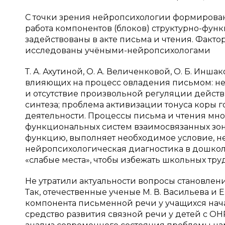
С точки зрения нейропсихологии формирова
работа компонентов (блоков) структурно-фун
задействованы в акте письма и чтения. Факт
исследованы учёными-нейропсихологами
Т. А. Ахутиной, О. А. Величенковой, О. Б. И
влияющих на процесс овладения письмом: н
и отсутствие произвольной регуляции действ
синтеза; проблема активизации тонуса коры 
деятельности. Процессы письма и чтения мно
функциональных систем взаимосвязанных зон 
функцию, выполняет необходимое условие, н
нейропсихологическая диагностика в дошко
«слабые места», чтобы избежать школьных тр
Не утратили актуальности вопросы становлен
Так, отечественные ученые М. В. Васильева и
компонента письменной речи у учащихся начал
средство развития связной речи у детей с ОНР