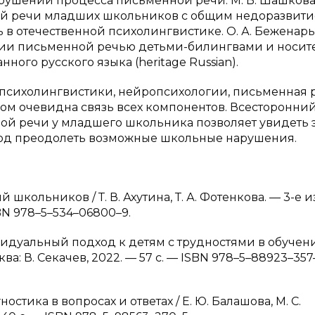
рушений процесса письменной речи. М. В. Шашков
ой речи младших школьников с общим недоразвит
 в отечественной психолингвистике. О. А. Беженарь 
нии письменной речью детьми-билингвами и носи
ного русского языка (heritage Russian).
психолингвистики, нейропсихологии, письменная 
ром очевидна связь всех компонентов. Всесторонни
ой речи у младшего школьника позволяет увидеть э
иод преодолеть возможные школьные нарушения.
 школьников / Т. В. Ахутина, Т. А. Фотенкова. — 3-е из
SBN 978–5–534–06800–9.
видуальный подход к детям с трудностями в обучении 
ква: В. Секачев, 2022. — 57 с. — ISBN 978–5–88923–357
стика в вопросах и ответах / Е. Ю. Балашова, М. С.