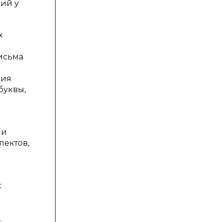
ий у
х
исьма
ция
буквы,
ми
пектов,
х
м
.